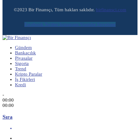
©2023 Bir Finansçı, Tüm hakları saklıdır.
birfinansci.com
Facebook
Twitter
Instagram
Youtube
Envelope
Gündem
Bankacılık
Piyasalar
Sigorta
Trend
Kripto Paralar
İş Fikirleri
Kredi
-
00:00
00:00
Sıra