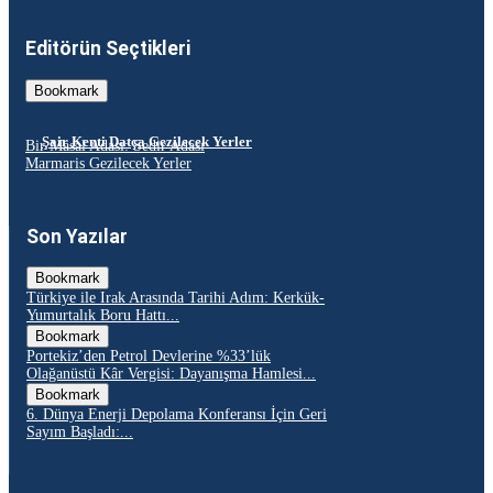
Editörün Seçtikleri
Bookmark
Şair Kenti Datça Gezilecek Yerler
Bir Masal Adası: Sedir Adası
Marmaris Gezilecek Yerler
Son Yazılar
Bookmark
Türkiye ile Irak Arasında Tarihi Adım: Kerkük-
Yumurtalık Boru Hattı...
Bookmark
Portekiz’den Petrol Devlerine %33’lük
Olağanüstü Kâr Vergisi: Dayanışma Hamlesi...
Bookmark
6. Dünya Enerji Depolama Konferansı İçin Geri
Sayım Başladı:...