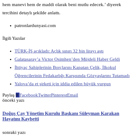
hem manevi hem de maddi olarak beni mutlu edecek.’ diyerek
tercihini detaylı şekilde anlattı.
patronlardunyasi.com
İlgili Yazılar
TÜRK-İŞ açıkladı: Açlık sınırı 32 bin lirayı aştı
Galatasaray’a Victor Osimhen’den Müjdeli Haber Geldi
İhtiyaç Sahiplerinin Borçlarını Kapatan Çelik, İlkokul
Öğrencilerinin Fedakarlığı Karşısında Gözyaşlarını Tutamadı
Yalova’da et şirketi için iddia edilen büyük vurgun
Paylaş
0
Facebook
Twitter
Pinterest
Email
önceki yazı
Doğuş Çay Yönetim Kurulu Başkanı Süleyman Karakan
Hayatını Kaybetti
sonraki yazı