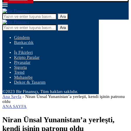
Ara
Ara
Gündem
Bankacılık
İş Fikirleri
Kripto Paralar
Piyasalar
Sigorta
Trend
Muhasebe
Dekor & Tasarım
©2023 Bir Finansçı, Tüm hakları saklıdır.
Ana Sayfa
-
Niran Ünsal Yunanistan’a yerleşti, kendi işinin patronu
oldu
ANA SAYFA
Niran Ünsal Yunanistan’a yerleşti,
kendi işinin patronu oldu