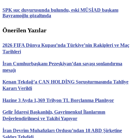
SPK suç duyurusunda bulundu, eski MÜSİAD başkanı
Bayramoğlu gözaltında
Önerilen Yazılar
2026 FIFA Dünya Kupası’nda Türkiye’nin Rakipleri ve Maç
Tarihleri
İran Cumhurbaşkanı Pezeşkiyan’dan savaşı sonlandırma
mesajı
Kenan Tekdağ’a CAN HOLDİNG Soruşturmasında Tahliye
Kararı Verildi
Hazine 3 Ayda 1,369 Trilyon TL Borçlanma Planlıyor
Gelir İdaresi Başkanlığı, Gayrimenkul İlanlarının
Değerlendirilmesi ve Takibi Yapıyor
İran Devrim Muhafızları Ordusu’ndan 18 ABD Şirketine
Saldırı Tehdidi