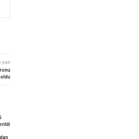
 yazı
tronu
oldu
G
rildi
ndan