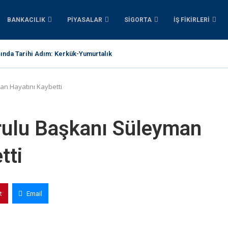
BANKACILIK
PIYASALAR
SIGORTA
İŞ FIKIRLERI
sında Tarihi Adım: Kerkük-Yumurtalık Boru Hattı İçin 1...
n Hayatını Kaybetti
ulu Başkanı Süleyman
tti
t
Email