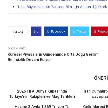
Tuba Büyüküstün’ün ‘Sultana’ Filmi İçin Gösterdiği Direk
0
PAYLAŞ
Facebook
Twitter
Pintere
önceki yazı
Küresel Piyasaların Gündeminde Orta Doğu Gerilimi:
Belirsizlik Devam Ediyor
ÖNERI
2026 FIFA Dünya Kupası’nda
İran Cumhurb
Türkiye’nin Rakipleri ve Maç Tarihleri
savaşı s
Hazine 3 Ayda 1,369 Trilyon TL
Gelir İdaresi 