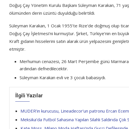
Doğuş Çay Yönetim Kurulu Başkanı Süleyman Karakan, 71 yaşınd
ölümünden derin üzüntü duyulduğu belirtildi.
Süleyman Karakan, 1 Ocak 1955’te Rize’de doğmuş olup ticaret
Doğuş Çay İşletmesi’ni kurmuştur. Şirket, Türkiye’nin en büyük
Kraft gıdanın hisselerini satın alarak ürün yelpazesini genişl
etmiştir.
Merhumun cenazesi, 26 Mart Perşembe günü Marmara Ünive
ardından defnedilecektir.
Süleyman Karakan evli ve 3 çocuk babasıydı.
İlgili Yazılar
MUDER’in kurucusu, Lineadecor’un patronu Ercan Ecemiş
Meksika’da Futbol Sahasına Yapılan Silahlı Saldırıda Çok 
Kate Moss, Milano Moda Haftası’nda Gucci Defilesinde Di