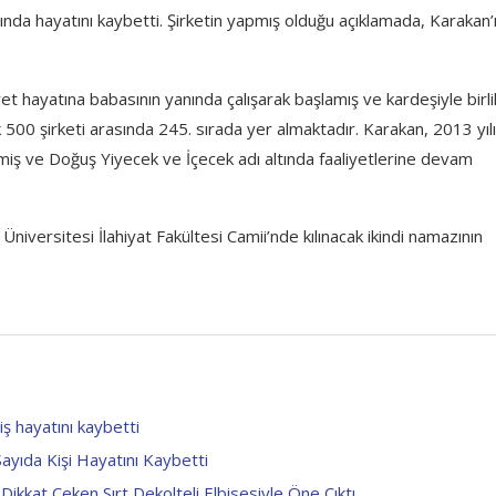
a hayatını kaybetti. Şirketin yapmış olduğu açıklamada, Karakan’
 hayatına babasının yanında çalışarak başlamış ve kardeşiyle birli
 500 şirketi arasında 245. sırada yer almaktadır. Karakan, 2013 yıl
etmiş ve Doğuş Yiyecek ve İçecek adı altında faaliyetlerine devam
rsitesi İlahiyat Fakültesi Camii’nde kılınacak ikindi namazının
 hayatını kaybetti
Sayıda Kişi Hayatını Kaybetti
kkat Çeken Sırt Dekolteli Elbisesiyle Öne Çıktı