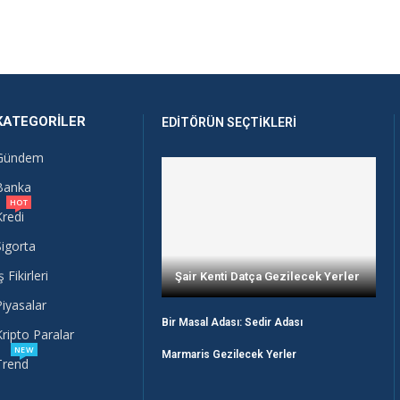
KATEGORILER
EDITÖRÜN SEÇTIKLERI
Gündem
Banka
HOT
Kredi
Sigorta
ş Fikirleri
Şair Kenti Datça Gezilecek Yerler
Piyasalar
Bir Masal Adası: Sedir Adası
Kripto Paralar
NEW
Marmaris Gezilecek Yerler
Trend