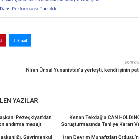
 Dans Performansı Tanıtıldı
st
Email
sonraki
Niran Ünsal Yunanistan’a yerleşti, kendi işinin pa
LEN YAZILAR
aşkanı Pezeşkiyan’dan
Kenan Tekdağ’a CAN HOLDİN
onlandırma mesajı
Soruşturmasında Tahliye Kararı Ve
Başkanlığı, Gayrimenkul
İran Devrim Muhafızları Ordusu’