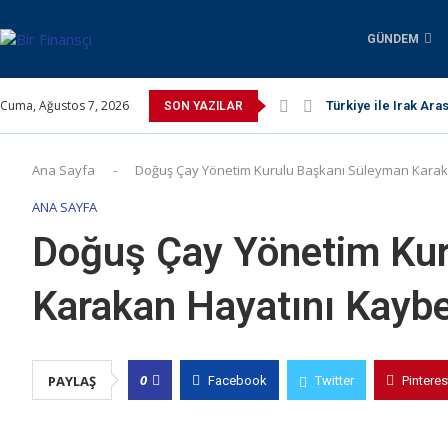
GÜNDEM
Cuma, Ağustos 7, 2026
Türkiye ile Irak Ara
SON YAZILAR
Ana Sayfa
-
Doğuş Çay Yönetim Kurulu Başkanı Süleyman Karaka
ANA SAYFA
Doğuş Çay Yönetim Kur
Karakan Hayatını Kaybe
0
PAYLAŞ
Facebook
Twitter
Pinteres