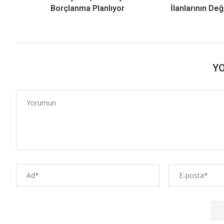
Borçlanma Planlıyor
İlanlarının De
Y