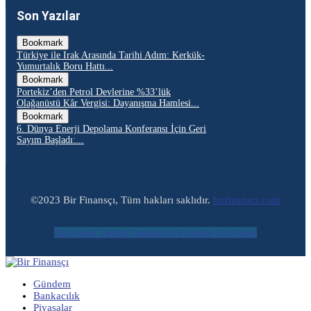
Son Yazılar
Bookmark
Türkiye ile Irak Arasında Tarihi Adım: Kerkük-
Yumurtalık Boru Hattı...
Bookmark
Portekiz’den Petrol Devlerine %33’lük
Olağanüstü Kâr Vergisi: Dayanışma Hamlesi...
Bookmark
6. Dünya Enerji Depolama Konferansı İçin Geri
Sayım Başladı:...
©2023 Bir Finansçı, Tüm hakları saklıdır.
birfinansci.com
Facebook
Twitter
Instagram
Youtube
Envelope
Gündem
Bankacılık
Piyasalar