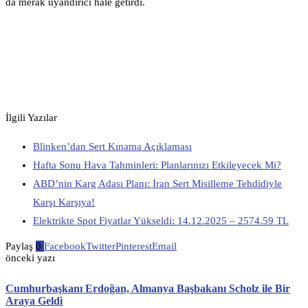
da merak uyandırıcı hale getirdi.
İlgili Yazılar
Blinken’dan Sert Kınama Açıklaması
Hafta Sonu Hava Tahminleri: Planlarınızı Etkileyecek Mi?
ABD’nin Karg Adası Planı: İran Sert Misilleme Tehdidiyle
Karşı Karşıya!
Elektrikte Spot Fiyatlar Yükseldi: 14.12.2025 – 2574.59 TL
Paylaş
0
Facebook
Twitter
Pinterest
Email
önceki yazı
Cumhurbaşkanı Erdoğan, Almanya Başbakanı Scholz ile Bir
Araya Geldi