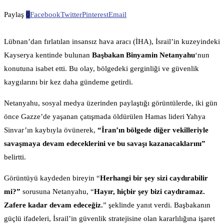
Paylaş
0
Facebook
Twitter
Pinterest
Email
Lübnan’dan fırlatılan insansız hava aracı (İHA), İsrail’in kuzeyindeki
Kayserya kentinde bulunan
Başbakan Binyamin Netanyahu
‘nun
konutuna isabet etti. Bu olay, bölgedeki gerginliği ve güvenlik
kaygılarını bir kez daha gündeme getirdi.
Netanyahu, sosyal medya üzerinden paylaştığı görüntülerde, iki gün
önce Gazze’de yaşanan çatışmada öldürülen Hamas lideri Yahya
Sinvar’ın kaybıyla övünerek,
“İran’ın bölgede diğer vekilleriyle
savaşmaya devam edeceklerini ve bu savaşı kazanacaklarını”
belirtti.
Görüntüyü kaydeden bireyin “
Herhangi bir şey sizi caydırabilir
mi?”
sorusuna Netanyahu, “
Hayır, hiçbir şey bizi caydıramaz.
Zafere kadar devam edeceğiz.
” şeklinde yanıt verdi. Başbakanın
güçlü ifadeleri, İsrail’in güvenlik stratejisine olan kararlılığına işaret