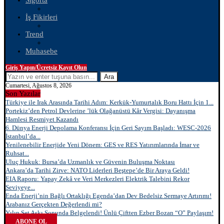
Sigorta
İş Fikirleri
Trend
Muhasebe
Giriş Yapın/Ücretsiz Kayıt Olun
Ara
Cumartesi, Ağustos 8, 2026
Son Yazılar
Türkiye ile Irak Arasında Tarihi Adım: Kerkük-Yumurtalık Boru Hattı İçin 1...
Portekiz’den Petrol Devlerine ’lük Olağanüstü Kâr Vergisi: Dayanışma
Hamlesi Resmiyet Kazandı
6. Dünya Enerji Depolama Konferansı İçin Geri Sayım Başladı: WESC-2026
İstanbul’da...
Yenilenebilir Enerjide Yeni Dönem: GES ve RES Yatırımlarında İmar ve
Ruhsat...
Uluç Hukuk: Bursa’da Uzmanlık ve Güvenin Buluşma Noktası
Ankara’da Tarihi Zirve: NATO Liderleri Beştepe’de Bir Araya Geldi!
EIA Raporu: Yapay Zekâ ve Veri Merkezleri Elektrik Talebini Rekor
Seviyeye...
Enda Enerji’nin Bağlı Ortaklığı Egenda’dan Dev Bedelsiz Sermaye Artırımı!
Arabanız Gerçekten Değerlendi mi?
Yılın Set Aşkı Sonunda Belgelendi! Ünlü Çiftten Ezber Bozan “O” Paylaşım!
ABONE OL