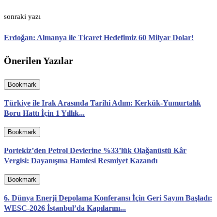
sonraki yazı
Erdoğan: Almanya ile Ticaret Hedefimiz 60 Milyar Dolar!
Önerilen Yazılar
Bookmark
Türkiye ile Irak Arasında Tarihi Adım: Kerkük-Yumurtalık
Boru Hattı İçin 1 Yıllık...
Bookmark
Portekiz’den Petrol Devlerine %33’lük Olağanüstü Kâr
Vergisi: Dayanışma Hamlesi Resmiyet Kazandı
Bookmark
6. Dünya Enerji Depolama Konferansı İçin Geri Sayım Başladı:
WESC-2026 İstanbul’da Kapılarını...