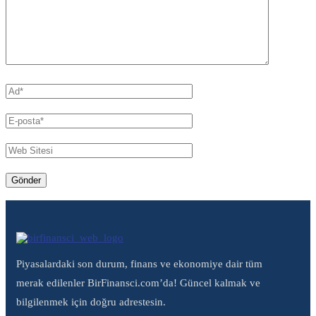
Piyasalardaki son durum, finans ve ekonomiye dair tüm
merak edilenler BirFinansci.com’da! Güncel kalmak ve
bilgilenmek için doğru adrestesin.