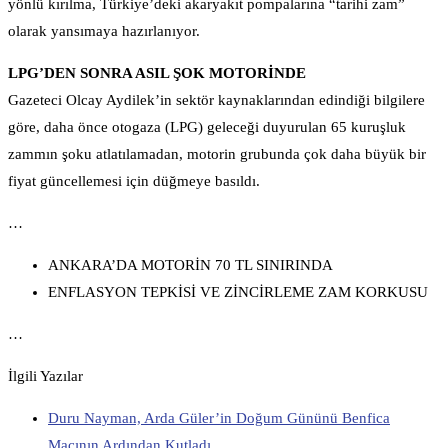
yönlü kırılma, Türkiye’deki akaryakıt pompalarına “tarihi zam”
olarak yansımaya hazırlanıyor.
LPG’DEN SONRA ASIL ŞOK MOTORİNDE
Gazeteci Olcay Aydilek’in sektör kaynaklarından edindiği bilgilere
göre, daha önce otogaza (LPG) geleceği duyurulan 65 kuruşluk
zammın şoku atlatılamadan, motorin grubunda çok daha büyük bir
fiyat güncellemesi için düğmeye basıldı.
…
ANKARA’DA MOTORİN 70 TL SINIRINDA
ENFLASYON TEPKİSİ VE ZİNCİRLEME ZAM KORKUSU
…
İlgili Yazılar
Duru Nayman, Arda Güler’in Doğum Gününü Benfica
Maçının Ardından Kutladı