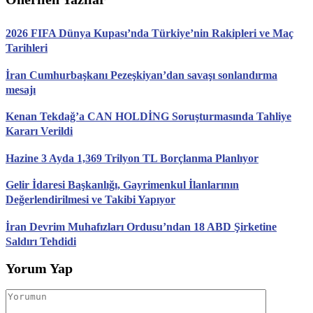
2026 FIFA Dünya Kupası’nda Türkiye’nin Rakipleri ve Maç
Tarihleri
İran Cumhurbaşkanı Pezeşkiyan’dan savaşı sonlandırma
mesajı
Kenan Tekdağ’a CAN HOLDİNG Soruşturmasında Tahliye
Kararı Verildi
Hazine 3 Ayda 1,369 Trilyon TL Borçlanma Planlıyor
Gelir İdaresi Başkanlığı, Gayrimenkul İlanlarının
Değerlendirilmesi ve Takibi Yapıyor
İran Devrim Muhafızları Ordusu’ndan 18 ABD Şirketine
Saldırı Tehdidi
Yorum Yap