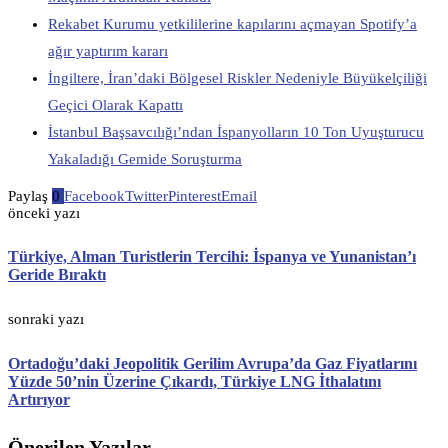
Rekabet Kurumu yetkililerine kapılarını açmayan Spotify’a
ağır yaptırım kararı
İngiltere, İran’daki Bölgesel Riskler Nedeniyle Büyükelçiliği
Geçici Olarak Kapattı
İstanbul Başsavcılığı’ndan İspanyolların 10 Ton Uyuşturucu
Yakaladığı Gemide Soruşturma
Paylaş
0
Facebook
Twitter
Pinterest
Email
önceki yazı
Türkiye, Alman Turistlerin Tercihi: İspanya ve Yunanistan’ı
Geride Bıraktı
sonraki yazı
Ortadoğu’daki Jeopolitik Gerilim Avrupa’da Gaz Fiyatlarını
Yüzde 50’nin Üzerine Çıkardı, Türkiye LNG İthalatını
Artırıyor
Önerilen Yazılar