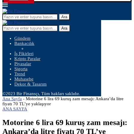
Ara
Ara
Gündem
Bankacılık
İş Fikirleri
Kripto Paralar
Piyasalar
Sigorta
Trend
Muhasebe
Dekor & Tasarım
©2023 Bir Finansçı, Tüm hakları saklıdır.
Ana Sayfa
-
Motorine 6 lira 69 kuruş zam mesajı: Ankara’da litre
fiyatı 70 TL’ye yaklaşıyor
ANA SAYFA
Motorine 6 lira 69 kuruş zam mesajı:
Ankara’da litre fiyatı 70 TL’ye