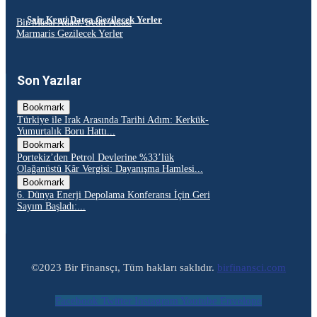
Şair Kenti Datça Gezilecek Yerler
Bir Masal Adası: Sedir Adası
Marmaris Gezilecek Yerler
Son Yazılar
Bookmark
Türkiye ile Irak Arasında Tarihi Adım: Kerkük-
Yumurtalık Boru Hattı...
Bookmark
Portekiz’den Petrol Devlerine %33’lük
Olağanüstü Kâr Vergisi: Dayanışma Hamlesi...
Bookmark
6. Dünya Enerji Depolama Konferansı İçin Geri
Sayım Başladı:...
©2023 Bir Finansçı, Tüm hakları saklıdır.
birfinansci.com
Facebook
Twitter
Instagram
Youtube
Envelope