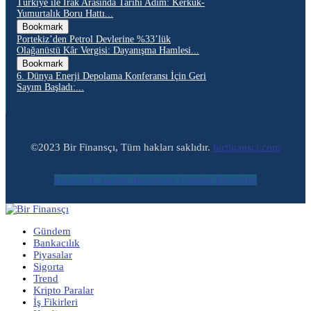
Türkiye ile Irak Arasında Tarihi Adım: Kerkük-
Yumurtalık Boru Hattı...
Bookmark
Portekiz’den Petrol Devlerine %33’lük
Olağanüstü Kâr Vergisi: Dayanışma Hamlesi...
Bookmark
6. Dünya Enerji Depolama Konferansı İçin Geri
Sayım Başladı:...
©2023 Bir Finansçı, Tüm hakları saklıdır.
birfinansci.com
Facebook
Twitter
Instagram
Youtube
Envelope
Gündem
Bankacılık
Piyasalar
Sigorta
Trend
Kripto Paralar
İş Fikirleri