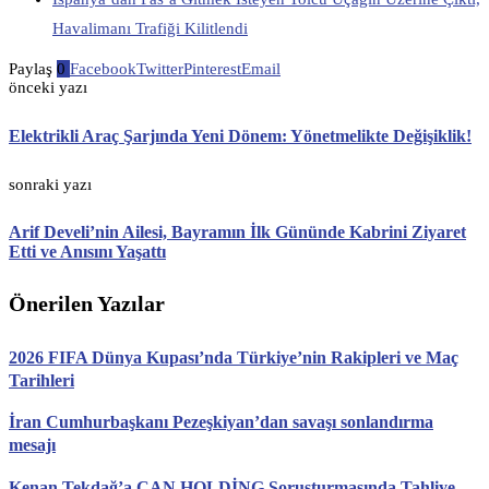
Havalimanı Trafiği Kilitlendi
Paylaş
0
Facebook
Twitter
Pinterest
Email
önceki yazı
Elektrikli Araç Şarjında Yeni Dönem: Yönetmelikte Değişiklik!
sonraki yazı
Arif Develi’nin Ailesi, Bayramın İlk Gününde Kabrini Ziyaret
Etti ve Anısını Yaşattı
Önerilen Yazılar
2026 FIFA Dünya Kupası’nda Türkiye’nin Rakipleri ve Maç
Tarihleri
İran Cumhurbaşkanı Pezeşkiyan’dan savaşı sonlandırma
mesajı
Kenan Tekdağ’a CAN HOLDİNG Soruşturmasında Tahliye