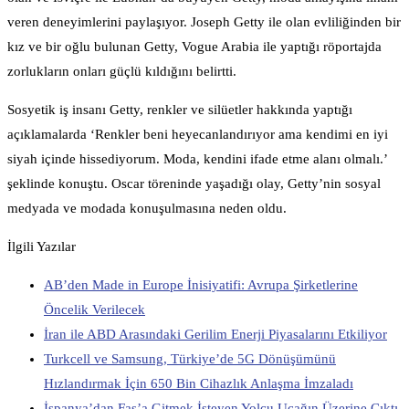
veren deneyimlerini paylaşıyor. Joseph Getty ile olan evliliğinden bir
kız ve bir oğlu bulunan Getty, Vogue Arabia ile yaptığı röportajda
zorlukların onları güçlü kıldığını belirtti.
Sosyetik iş insanı Getty, renkler ve silüetler hakkında yaptığı
açıklamalarda ‘Renkler beni heyecanlandırıyor ama kendimi en iyi
siyah içinde hissediyorum. Moda, kendini ifade etme alanı olmalı.’
şeklinde konuştu. Oscar töreninde yaşadığı olay, Getty’nin sosyal
medyada ve modada konuşulmasına neden oldu.
İlgili Yazılar
AB’den Made in Europe İnisiyatifi: Avrupa Şirketlerine
Öncelik Verilecek
İran ile ABD Arasındaki Gerilim Enerji Piyasalarını Etkiliyor
Turkcell ve Samsung, Türkiye’de 5G Dönüşümünü
Hızlandırmak İçin 650 Bin Cihazlık Anlaşma İmzaladı
İspanya’dan Fas’a Gitmek İsteyen Yolcu Uçağın Üzerine Çıktı,