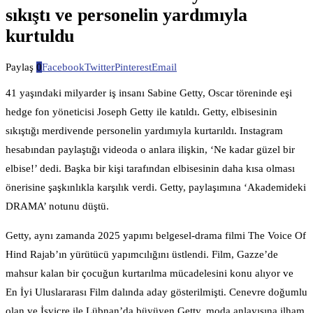
sıkıştı ve personelin yardımıyla
kurtuldu
Paylaş
0
Facebook
Twitter
Pinterest
Email
41 yaşındaki milyarder iş insanı Sabine Getty, Oscar töreninde eşi
hedge fon yöneticisi Joseph Getty ile katıldı. Getty, elbisesinin
sıkıştığı merdivende personelin yardımıyla kurtarıldı. Instagram
hesabından paylaştığı videoda o anlara ilişkin, ‘Ne kadar güzel bir
elbise!’ dedi. Başka bir kişi tarafından elbisesinin daha kısa olması
önerisine şaşkınlıkla karşılık verdi. Getty, paylaşımına ‘Akademideki
DRAMA’ notunu düştü.
Getty, aynı zamanda 2025 yapımı belgesel-drama filmi The Voice Of
Hind Rajab’ın yürütücü yapımcılığını üstlendi. Film, Gazze’de
mahsur kalan bir çocuğun kurtarılma mücadelesini konu alıyor ve
En İyi Uluslararası Film dalında aday gösterilmişti. Cenevre doğumlu
olan ve İsviçre ile Lübnan’da büyüyen Getty, moda anlayışına ilham