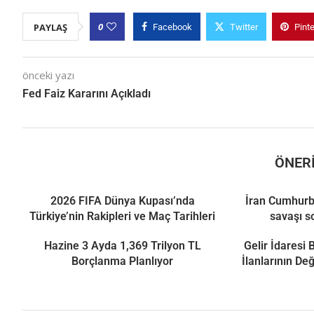
0
PAYLAŞ
Facebook
Twitter
Pint
önceki yazı
Fed Faiz Kararını Açıkladı
ÖNERI
2026 FIFA Dünya Kupası’nda
İran Cumhurb
Türkiye’nin Rakipleri ve Maç Tarihleri
savaşı s
Hazine 3 Ayda 1,369 Trilyon TL
Gelir İdaresi
Borçlanma Planlıyor
İlanlarının De