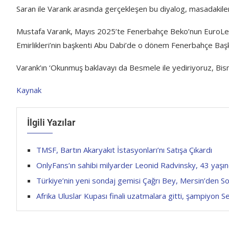
Saran ile Varank arasında gerçekleşen bu diyalog, masadakile
Mustafa Varank, Mayıs 2025’te Fenerbahçe Beko’nun EuroLeag
Emirlikleri’nin başkenti Abu Dabi’de o dönem Fenerbahçe Başkan
Varank’ın ‘Okunmuş baklavayı da Besmele ile yediriyoruz, Bismi
Kaynak
İlgili Yazılar
TMSF, Bartın Akaryakıt İstasyonları’nı Satışa Çıkardı
OnlyFans’ın sahibi milyarder Leonid Radvinsky, 43 yaşın
Türkiye’nin yeni sondaj gemisi Çağrı Bey, Mersin’den Som
Afrika Uluslar Kupası finali uzatmalara gitti, şampiyon S