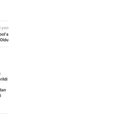
 yazı
ool’a
 Oldu
G
rildi
ndan
i