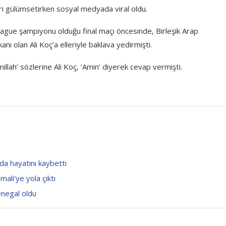
ri gülümsetirken sosyal medyada viral oldu.
ue şampiyonu olduğu final maçı öncesinde, Birleşik Arap
ı olan Ali Koç’a elleriyle baklava yedirmişti.
llah’ sözlerine Ali Koç, ‘Amin’ diyerek cevap vermişti.
da hayatını kaybetti
ali’ye yola çıktı
enegal oldu