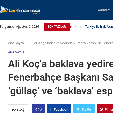
GÜNDEM
Perşembe, Ağustos 6, 2026
Türkiye ile Irak Ara
SON YAZILAR
Ana Sayfa
-
Ali Koç’a baklava yediren Mustafa Varank ile Fenerb
ANA SAYFA
Ali Koç’a baklava yedir
Fenerbahçe Başkanı Sa
‘güllaç’ ve ‘baklava’ esp
0
PAYLAŞ
Facebook
Twitter
Pinte