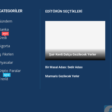
KATEGORILER
EDITÖRÜN SEÇTIKLERI
Gündem
Banka
HOT
Kredi
Sigorta
ş Fikirleri
Şair Kenti Datça Gezilecek Yerler
Piyasalar
Bir Masal Adası: Sedir Adası
Kripto Paralar
NEW
Marmaris Gezilecek Yerler
Trend