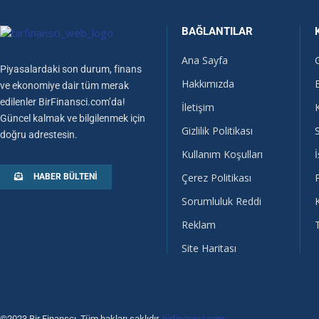
BAĞLANTILAR
Ana Sayfa
Piyasalardaki son durum, finans
Hakkımızda
ve ekonomiye dair tüm merak
edilenler BirFinansci.com’da!
İletişim
Güncel kalmak ve bilgilenmek için
Gizlilik Politikası
doğru adrestesin.
Kullanım Koşulları
İ
Çerez Politikası
HABER BÜLTENI
Sorumluluk Reddi
Reklam
Site Haritası
©2023 Bir Finansçı, Tüm hakları saklıdır.
birfinansci.com