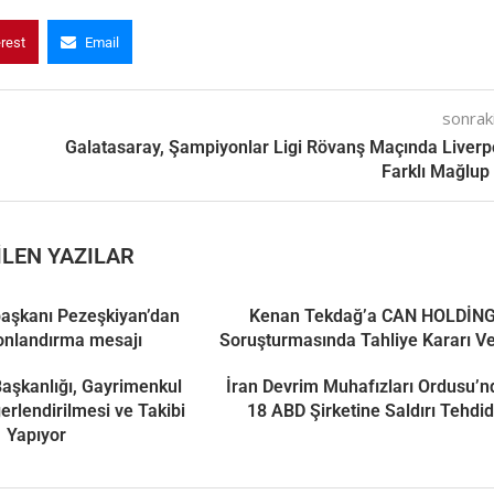
erest
Email
sonraki
Galatasaray, Şampiyonlar Ligi Rövanş Maçında Liverp
Farklı Mağlup
LEN YAZILAR
aşkanı Pezeşkiyan’dan
Kenan Tekdağ’a CAN HOLDİN
onlandırma mesajı
Soruşturmasında Tahliye Kararı Ve
 Başkanlığı, Gayrimenkul
İran Devrim Muhafızları Ordusu’
ğerlendirilmesi ve Takibi
18 ABD Şirketine Saldırı Tehdid
Yapıyor