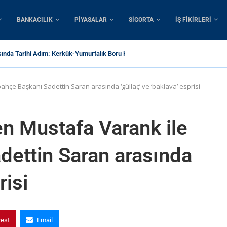
BANKACILIK
PIYASALAR
SIGORTA
İŞ FIKIRLERI
sında Tarihi Adım: Kerkük-Yumurtalık Boru Hattı İçin 1...
ahçe Başkanı Sadettin Saran arasında ‘güllaç’ ve ‘baklava’ esprisi
en Mustafa Varank ile
dettin Saran arasında
risi
rest
Email