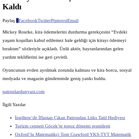
Kaldı
Paylaş
0
Facebook
Twitter
Pinterest
Email
Mickey Rourke, kira ödemelerini durdurma gerekçesini “Evdeki
yaşam koşulları kabul edilemez hale geldiği için kirayı ödemeyi
bıraktım” sözleriyle açıkladı. Ünlü aktör, hayranlarından gelen
yardım tekliflerini ise geri çevirdi.
Oyuncunun evden ayrılmak zorunda kalması ve kira borcu, sosyal
medyada ve magazin gündeminde geniş yankı buldu.
patronlardunyasi.com
İlgili Yazılar
İngiltere’de İflastan Çıkan Patrondan Lüks Tatil Hediyesi
Turizm cenneti Göcek’te tonoz dönemi resmileşti
Oxford’lu Matematikçi Tom Crawford YKS-TYT Matematik