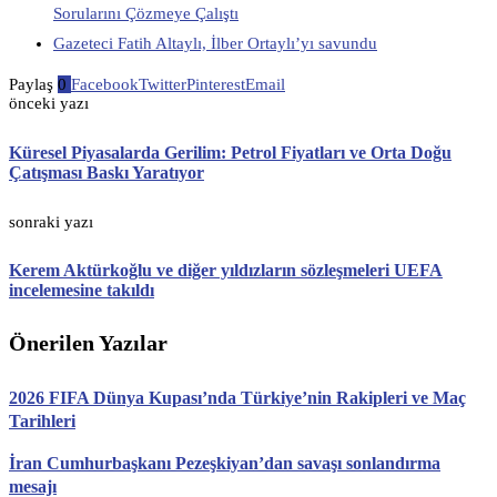
Sorularını Çözmeye Çalıştı
Gazeteci Fatih Altaylı, İlber Ortaylı’yı savundu
Paylaş
0
Facebook
Twitter
Pinterest
Email
önceki yazı
Küresel Piyasalarda Gerilim: Petrol Fiyatları ve Orta Doğu
Çatışması Baskı Yaratıyor
sonraki yazı
Kerem Aktürkoğlu ve diğer yıldızların sözleşmeleri UEFA
incelemesine takıldı
Önerilen Yazılar
2026 FIFA Dünya Kupası’nda Türkiye’nin Rakipleri ve Maç
Tarihleri
İran Cumhurbaşkanı Pezeşkiyan’dan savaşı sonlandırma
mesajı