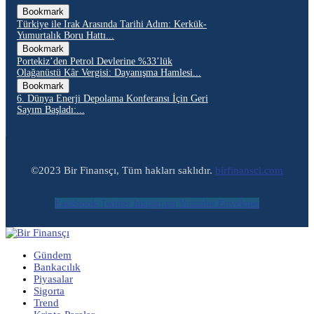
Bookmark
Türkiye ile Irak Arasında Tarihi Adım: Kerkük-
Yumurtalık Boru Hattı...
Bookmark
Portekiz’den Petrol Devlerine %33’lük
Olağanüstü Kâr Vergisi: Dayanışma Hamlesi...
Bookmark
6. Dünya Enerji Depolama Konferansı İçin Geri
Sayım Başladı:...
©2023 Bir Finansçı, Tüm hakları saklıdır.
birfinansci.com
Facebook
Twitter
Instagram
Youtube
Envelope
Gündem
Bankacılık
Piyasalar
Sigorta
Trend