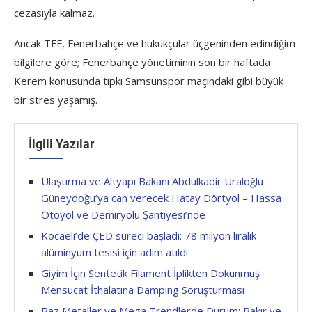
cezasıyla kalmaz.
Ancak TFF, Fenerbahçe ve hukukçular üçgeninden edindiğim
bilgilere göre; Fenerbahçe yönetiminin son bir haftada
Kerem konusunda tıpkı Samsunspor maçındaki gibi büyük
bir stres yaşamış.
İlgili Yazılar
Ulaştırma ve Altyapı Bakanı Abdulkadir Uraloğlu
Güneydoğu’ya can verecek Hatay Dörtyol – Hassa
Otoyol ve Demiryolu Şantiyesi’nde
Kocaeli’de ÇED süreci başladı: 78 milyon liralık
alüminyum tesisi için adım atıldı
Giyim İçin Sentetik Filament İplikten Dokunmuş
Mensucat İthalatına Damping Soruşturması
Baz Metaller ve Mega Trendlerde Durum: Bakır ve