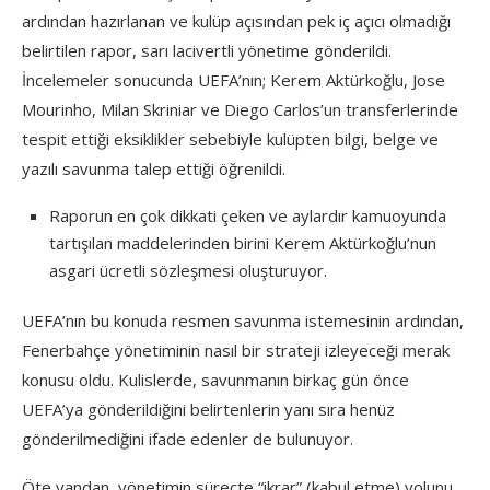
ardından hazırlanan ve kulüp açısından pek iç açıcı olmadığı
belirtilen rapor, sarı lacivertli yönetime gönderildi.
İncelemeler sonucunda UEFA’nın; Kerem Aktürkoğlu, Jose
Mourinho, Milan Skriniar ve Diego Carlos’un transferlerinde
tespit ettiği eksiklikler sebebiyle kulüpten bilgi, belge ve
yazılı savunma talep ettiği öğrenildi.
Raporun en çok dikkati çeken ve aylardır kamuoyunda
tartışılan maddelerinden birini Kerem Aktürkoğlu’nun
asgari ücretli sözleşmesi oluşturuyor.
UEFA’nın bu konuda resmen savunma istemesinin ardından,
Fenerbahçe yönetiminin nasıl bir strateji izleyeceği merak
konusu oldu. Kulislerde, savunmanın birkaç gün önce
UEFA’ya gönderildiğini belirtenlerin yanı sıra henüz
gönderilmediğini ifade edenler de bulunuyor.
Öte yandan, yönetimin süreçte “ikrar” (kabul etme) yolunu