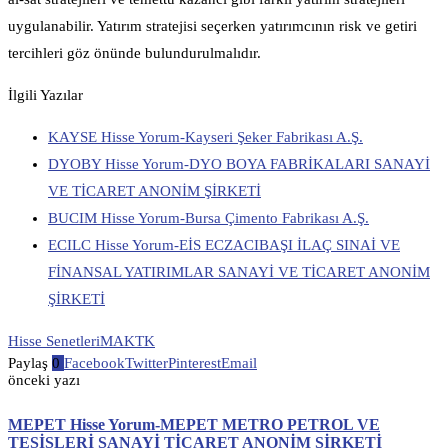
uygulanabilir. Yatırım stratejisi seçerken yatırımcının risk ve getiri
tercihleri göz önünde bulundurulmalıdır.
İlgili Yazılar
KAYSE Hisse Yorum-Kayseri Şeker Fabrikası A.Ş.
DYOBY Hisse Yorum-DYO BOYA FABRİKALARI SANAYİ
VE TİCARET ANONİM ŞİRKETİ
BUCIM Hisse Yorum-Bursa Çimento Fabrikası A.Ş.
ECILC Hisse Yorum-EİS ECZACIBAŞI İLAÇ SINAİ VE
FİNANSAL YATIRIMLAR SANAYİ VE TİCARET ANONİM
ŞİRKETİ
Hisse Senetleri
MAKTK
Paylaş
0
Facebook
Twitter
Pinterest
Email
önceki yazı
MEPET Hisse Yorum-MEPET METRO PETROL VE
TESİSLERİ SANAYİ TİCARET ANONİM ŞİRKETİ