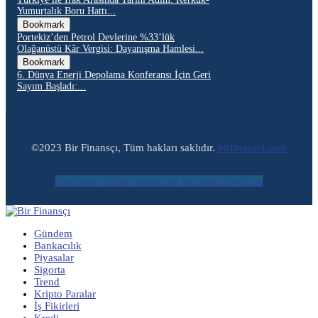
Yumurtalık Boru Hattı...
Bookmark
Portekiz’den Petrol Devlerine %33’lük
Olağanüstü Kâr Vergisi: Dayanışma Hamlesi...
Bookmark
6. Dünya Enerji Depolama Konferansı İçin Geri
Sayım Başladı:...
©2023 Bir Finansçı, Tüm hakları saklıdır.
birfinansci.com
Facebook
Twitter
Instagram
Youtube
Envelope
Gündem
Bankacılık
Piyasalar
Sigorta
Trend
Kripto Paralar
İş Fikirleri
Kredi