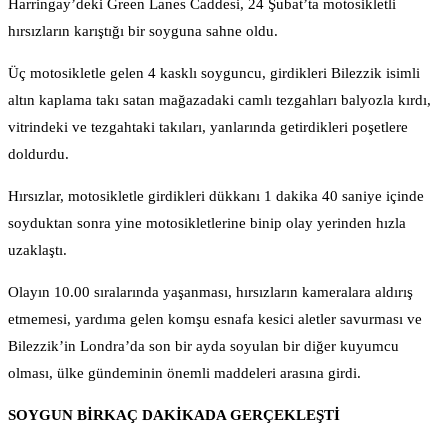
Harringay’deki Green Lanes Caddesi, 24 Şubat’ta motosikletli
hırsızların karıştığı bir soyguna sahne oldu.
Üç motosikletle gelen 4 kasklı soyguncu, girdikleri Bilezzik isimli
altın kaplama takı satan mağazadaki camlı tezgahları balyozla kırdı,
vitrindeki ve tezgahtaki takıları, yanlarında getirdikleri poşetlere
doldurdu.
Hırsızlar, motosikletle girdikleri dükkanı 1 dakika 40 saniye içinde
soyduktan sonra yine motosikletlerine binip olay yerinden hızla
uzaklaştı.
Olayın 10.00 sıralarında yaşanması, hırsızların kameralara aldırış
etmemesi, yardıma gelen komşu esnafa kesici aletler savurması ve
Bilezzik’in Londra’da son bir ayda soyulan bir diğer kuyumcu
olması, ülke gündeminin önemli maddeleri arasına girdi.
SOYGUN BİRKAÇ DAKİKADA GERÇEKLEŞTİ