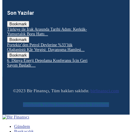
Son Yazılar
Bookmark
Türkiye ile Irak Arasında Tarihi Adım: Kerkük-
Yumurtalık Boru Hattı...
Bookmark
Portekiz’den Petrol Devlerine %33’lük
Olağanüstü Kâr Vergisi: Dayanışma Hamlesi...
Bookmark
6. Dünya Enerji Depolama Konferansı İçin Geri
Sayım Başladı:...
©2023 Bir Finansçı, Tüm hakları saklıdır.
birfinansci.com
Facebook
Twitter
Instagram
Youtube
Envelope
Gündem
Bankacılık