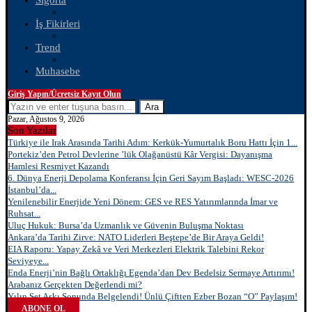
Sigorta
İş Fikirleri
Trend
Muhasebe
Giriş Yapın/Ücretsiz Kayıt Olun
Ara
Pazar, Ağustos 9, 2026
Son Yazılar
Türkiye ile Irak Arasında Tarihi Adım: Kerkük-Yumurtalık Boru Hattı İçin 1...
Portekiz’den Petrol Devlerine ’lük Olağanüstü Kâr Vergisi: Dayanışma
Hamlesi Resmiyet Kazandı
6. Dünya Enerji Depolama Konferansı İçin Geri Sayım Başladı: WESC-2026
İstanbul’da...
Yenilenebilir Enerjide Yeni Dönem: GES ve RES Yatırımlarında İmar ve
Ruhsat...
Uluç Hukuk: Bursa’da Uzmanlık ve Güvenin Buluşma Noktası
Ankara’da Tarihi Zirve: NATO Liderleri Beştepe’de Bir Araya Geldi!
EIA Raporu: Yapay Zekâ ve Veri Merkezleri Elektrik Talebini Rekor
Seviyeye...
Enda Enerji’nin Bağlı Ortaklığı Egenda’dan Dev Bedelsiz Sermaye Artırımı!
Arabanız Gerçekten Değerlendi mi?
Yılın Set Aşkı Sonunda Belgelendi! Ünlü Çiftten Ezber Bozan “O” Paylaşım!
ABONE OL