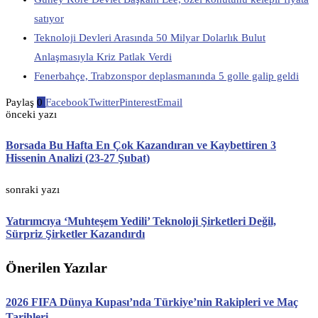
satıyor
Teknoloji Devleri Arasında 50 Milyar Dolarlık Bulut
Anlaşmasıyla Kriz Patlak Verdi
Fenerbahçe, Trabzonspor deplasmanında 5 golle galip geldi
Paylaş
0
Facebook
Twitter
Pinterest
Email
önceki yazı
Borsada Bu Hafta En Çok Kazandıran ve Kaybettiren 3
Hissenin Analizi (23-27 Şubat)
sonraki yazı
Yatırımcıya ‘Muhteşem Yedili’ Teknoloji Şirketleri Değil,
Sürpriz Şirketler Kazandırdı
Önerilen Yazılar
2026 FIFA Dünya Kupası’nda Türkiye’nin Rakipleri ve Maç
Tarihleri