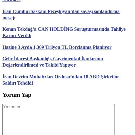
İran Cumhurbaşkanı Pezeşkiyan’dan savaşı sonlandırma
mesajı
Kenan Tekdağ’a CAN HOLDİNG Soruşturmasında Tahliye
Kararı Verildi
Hazine 3 Ayda 1,369 Trilyon TL Borçlanma Planlıyor
Gelir İdaresi Başkanlığı, Gayrimenkul İlanlarının
Değerlendirilmesi ve Takibi Yapıyor
İran Devrim Muhafızları Ordusu’ndan 18 ABD Şirketine
Saldırı Tehdidi
Yorum Yap