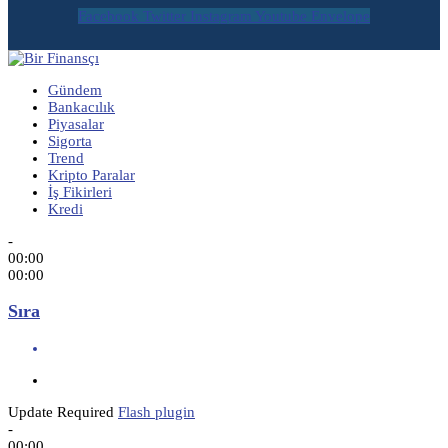
Facebook
Twitter
Instagram
Youtube
Envelope
Gündem
Bankacılık
Piyasalar
Sigorta
Trend
Kripto Paralar
İş Fikirleri
Kredi
-
00:00
00:00
Sıra
Update Required
Flash plugin
-
00:00