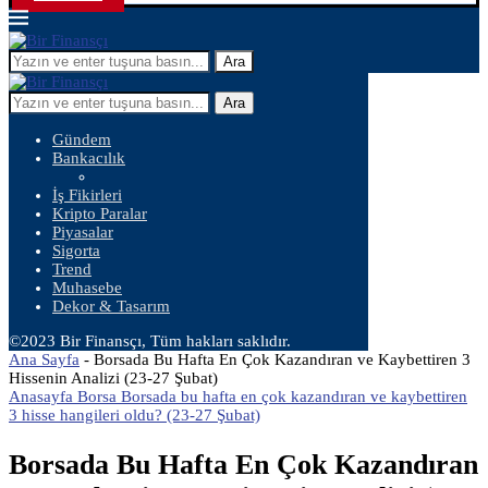
Ara
Ara
Gündem
Bankacılık
İş Fikirleri
Kripto Paralar
Piyasalar
Sigorta
Trend
Muhasebe
Dekor & Tasarım
©2023 Bir Finansçı, Tüm hakları saklıdır.
Ana Sayfa
-
Borsada Bu Hafta En Çok Kazandıran ve Kaybettiren 3
Hissenin Analizi (23-27 Şubat)
Anasayfa Borsa Borsada bu hafta en çok kazandıran ve kaybettiren
3 hisse hangileri oldu? (23-27 Şubat)
Borsada Bu Hafta En Çok Kazandıran