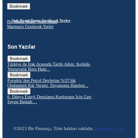
Bookmark
Şair Kenti Datça Gezilecek Yerler
Bir Masal Adası: Sedir Adası
Marmaris Gezilecek Yerler
Son Yazılar
Bookmark
Türkiye ile Irak Arasında Tarihi Adım: Kerkük-
Yumurtalık Boru Hattı...
Bookmark
Portekiz’den Petrol Devlerine %33’lük
Olağanüstü Kâr Vergisi: Dayanışma Hamlesi...
Bookmark
6. Dünya Enerji Depolama Konferansı İçin Geri
Sayım Başladı:...
©2023 Bir Finansçı, Tüm hakları saklıdır.
birfinansci.com