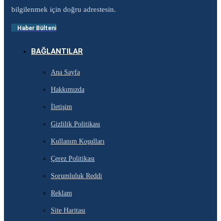
bilgilenmek için doğru adrestesin.
Haber Bülteni
BAĞLANTILAR
Ana Sayfa
Hakkımızda
İletişim
Gizlilik Politikası
Kullanım Koşulları
Çerez Politikası
Sorumluluk Reddi
Reklam
Site Haritası