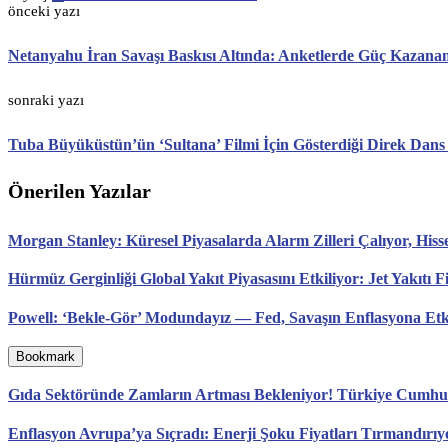
önceki yazı
Netanyahu İran Savaşı Baskısı Altında: Anketlerde Güç Kazana
sonraki yazı
Tuba Büyüküstün’ün ‘Sultana’ Filmi İçin Gösterdiği Direk Dans 
Önerilen Yazılar
Morgan Stanley: Küresel Piyasalarda Alarm Zilleri Çalıyor, Hisse 
Hürmüz Gerginliği Global Yakıt Piyasasını Etkiliyor: Jet Yakıtı 
Powell: ‘Bekle-Gör’ Modundayız — Fed, Savaşın Enflasyona Etkis
Bookmark
Gıda Sektöründe Zamların Artması Bekleniyor! Türkiye Cumhuri
Enflasyon Avrupa’ya Sıçradı: Enerji Şoku Fiyatları Tırmandırıy