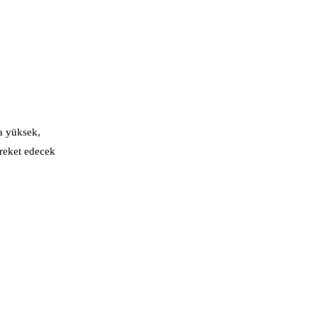
a yüksek,
areket edecek