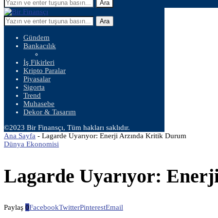
Ara
Ara
Gündem
Bankacılık
İş Fikirleri
Kripto Paralar
Piyasalar
Sigorta
Trend
Muhasebe
Dekor & Tasarım
©2023 Bir Finansçı, Tüm hakları saklıdır.
Ana Sayfa
-
Lagarde Uyarıyor: Enerji Arzında Kritik Durum
Dünya Ekonomisi
Lagarde Uyarıyor: Enerj
Paylaş
0
Facebook
Twitter
Pinterest
Email