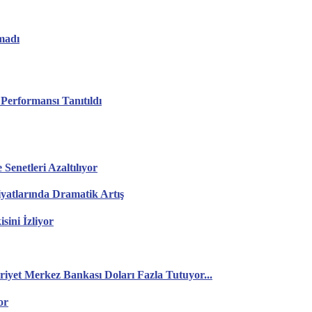
madı
Performansı Tanıtıldı
Senetleri Azaltılıyor
Fiyatlarında Dramatik Artış
ini İzliyor
yet Merkez Bankası Doları Fazla Tutuyor...
or