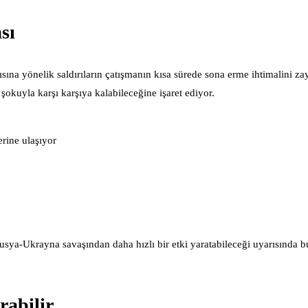
sı
na yönelik saldırıların çatışmanın kısa sürede sona erme ihtimalini zayı
 şokuyla karşı karşıya kalabileceğine işaret ediyor.
rine ulaşıyor
sya-Ukrayna savaşından daha hızlı bir etki yaratabileceği uyarısında b
rabilir