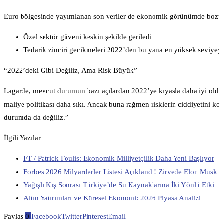
Euro bölgesinde yayımlanan son veriler de ekonomik görünümde bozu
Özel sektör güveni keskin şekilde geriledi
Tedarik zinciri gecikmeleri 2022’den bu yana en yüksek seviyey
“2022’deki Gibi Değiliz, Ama Risk Büyük”
Lagarde, mevcut durumun bazı açılardan 2022’ye kıyasla daha iyi old
maliye politikası daha sıkı. Ancak buna rağmen risklerin ciddiyetini 
durumda da değiliz.”
İlgili Yazılar
FT / Patrick Foulis: Ekonomik Milliyetçilik Daha Yeni Başlıyor
Forbes 2026 Milyarderler Listesi Açıklandı! Zirvede Elon Musk 
Yağışlı Kış Sonrası Türkiye’de Su Kaynaklarına İki Yönlü Etki
Altın Yatırımları ve Küresel Ekonomi: 2026 Piyasa Analizi
Paylaş
0
Facebook
Twitter
Pinterest
Email