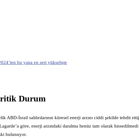
 2024’ten bu yana en sert yükselişte
Kritik Durum
BD-İsrail saldırılarının küresel enerji arzını ciddi şekilde tehdit ettiğ
agarde’a göre, enerji arzındaki daralma henüz tam olarak hissedilmedi
ki bulunuyor.