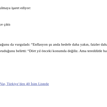
lmaya işaret ediyor:
e çıktı
uğunu da vurguladı: “Enflasyon şu anda hedefe daha yakın, faizler dah
koruduğunu belirtti: “Dört yıl önceki konumda değiliz. Ama tereddütle h
Var, Türkiye’den 40 İsim Listede