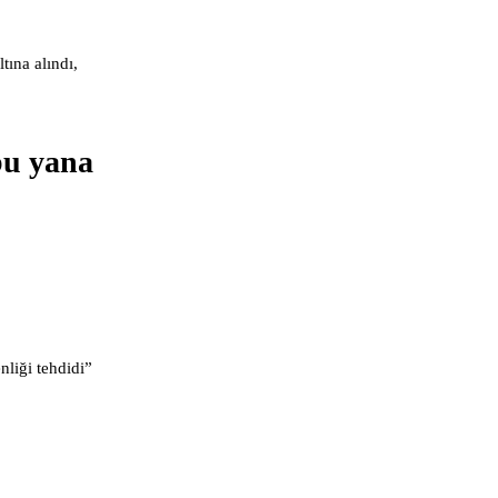
tına alındı,
 bu yana
nliği tehdidi”