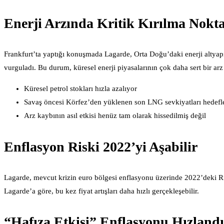
Enerji Arzında Kritik Kırılma Nokta
Frankfurt’ta yaptığı konuşmada Lagarde, Orta Doğu’daki enerji altyapısı
vurguladı. Bu durum, küresel enerji piyasalarının çok daha sert bir arz
Küresel petrol stokları hızla azalıyor
Savaş öncesi Körfez’den yüklenen son LNG sevkiyatları hedefle
Arz kaybının asıl etkisi henüz tam olarak hissedilmiş değil
Enflasyon Riski 2022’yi Aşabilir
Lagarde, mevcut krizin euro bölgesi enflasyonu üzerinde 2022’deki Ru
Lagarde’a göre, bu kez fiyat artışları daha hızlı gerçekleşebilir.
“Hafıza Etkisi” Enflasyonu Hızlandı