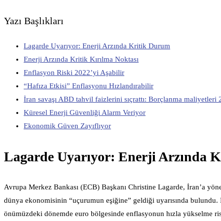
Yazı Başlıkları
Lagarde Uyarıyor: Enerji Arzında Kritik Durum
Enerji Arzında Kritik Kırılma Noktası
Enflasyon Riski 2022’yi Aşabilir
“Hafıza Etkisi” Enflasyonu Hızlandırabilir
İran savaşı ABD tahvil faizlerini sıçrattı: Borçlanma maliyetleri
Küresel Enerji Güvenliği Alarm Veriyor
Ekonomik Güven Zayıflıyor
Lagarde Uyarıyor: Enerji Arzında 
Avrupa Merkez Bankası (ECB) Başkanı Christine Lagarde, İran’a yönelik A
dünya ekonomisinin “uçurumun eşiğine” geldiği uyarısında bulundu. L
önümüzdeki dönemde euro bölgesinde enflasyonun hızla yükselme ris