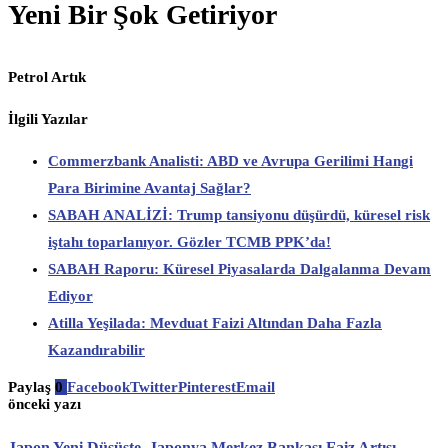
Yeni Bir Şok Getiriyor
Petrol Artık
İlgili Yazılar
Commerzbank Analisti: ABD ve Avrupa Gerilimi Hangi
Para Birimine Avantaj Sağlar?
SABAH ANALİZİ: Trump tansiyonu düşürdü, küresel risk
iştahı toparlanıyor. Gözler TCMB PPK’da!
SABAH Raporu: Küresel Piyasalarda Dalgalanma Devam
Ediyor
Atilla Yeşilada: Mevduat Faizi Altından Daha Fazla
Kazandırabilir
Paylaş
0
Facebook
Twitter
Pinterest
Email
önceki yazı
Japon Yeni Düşüşte, Japonya Merkez Bankası Faiz Artışı