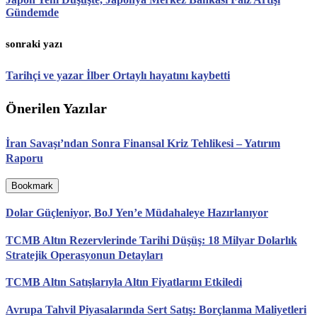
Gündemde
sonraki yazı
Tarihçi ve yazar İlber Ortaylı hayatını kaybetti
Önerilen Yazılar
İran Savaşı’ndan Sonra Finansal Kriz Tehlikesi – Yatırım
Raporu
Bookmark
Dolar Güçleniyor, BoJ Yen’e Müdahaleye Hazırlanıyor
TCMB Altın Rezervlerinde Tarihi Düşüş: 18 Milyar Dolarlık
Stratejik Operasyonun Detayları
TCMB Altın Satışlarıyla Altın Fiyatlarını Etkiledi
Avrupa Tahvil Piyasalarında Sert Satış: Borçlanma Maliyetleri