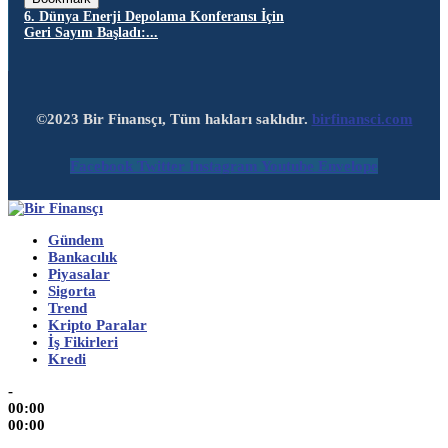
6. Dünya Enerji Depolama Konferansı İçin
Geri Sayım Başladı:...
©2023 Bir Finansçı, Tüm hakları saklıdır.
birfinansci.com
Facebook
Twitter
Instagram
Youtube
Envelope
Gündem
Bankacılık
Piyasalar
Sigorta
Trend
Kripto Paralar
İş Fikirleri
Kredi
-
00:00
00:00