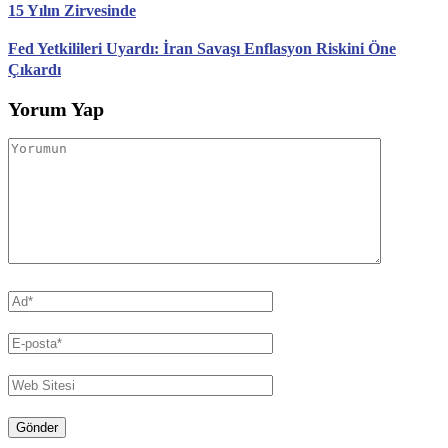
15 Yılın Zirvesinde
Fed Yetkilileri Uyardı: İran Savaşı Enflasyon Riskini Öne
Çıkardı
Yorum Yap