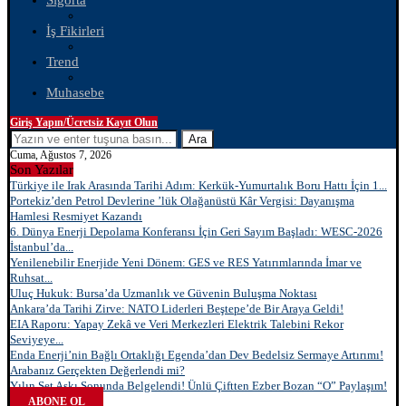
Sigorta
İş Fikirleri
Trend
Muhasebe
Giriş Yapın/Ücretsiz Kayıt Olun
Ara
Cuma, Ağustos 7, 2026
Son Yazılar
Türkiye ile Irak Arasında Tarihi Adım: Kerkük-Yumurtalık Boru Hattı İçin 1...
Portekiz’den Petrol Devlerine ’lük Olağanüstü Kâr Vergisi: Dayanışma
Hamlesi Resmiyet Kazandı
6. Dünya Enerji Depolama Konferansı İçin Geri Sayım Başladı: WESC-2026
İstanbul’da...
Yenilenebilir Enerjide Yeni Dönem: GES ve RES Yatırımlarında İmar ve
Ruhsat...
Uluç Hukuk: Bursa’da Uzmanlık ve Güvenin Buluşma Noktası
Ankara’da Tarihi Zirve: NATO Liderleri Beştepe’de Bir Araya Geldi!
EIA Raporu: Yapay Zekâ ve Veri Merkezleri Elektrik Talebini Rekor
Seviyeye...
Enda Enerji’nin Bağlı Ortaklığı Egenda’dan Dev Bedelsiz Sermaye Artırımı!
Arabanız Gerçekten Değerlendi mi?
Yılın Set Aşkı Sonunda Belgelendi! Ünlü Çiftten Ezber Bozan “O” Paylaşım!
ABONE OL