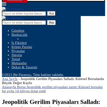
Ara
Ara
Gündem
Bankacılık
İş Fikirleri
Kripto Paralar
Piyasalar
Sigorta
Trend
Muhasebe
Dekor & Tasarım
©2023 Bir Finansçı, Tüm hakları saklıdır.
Ana Sayfa
-
Jeopolitik Gerilim Piyasaları Salladı: Küresel Borsalarda
Büyük Değer Kaybı
Anasayfa Borsa Jeopolitik gerilim piyasaları sarstı: Küresel borsalar
bir ayda 14 trilyon dolar eridi
Jeopolitik Gerilim Piyasaları Salladı: