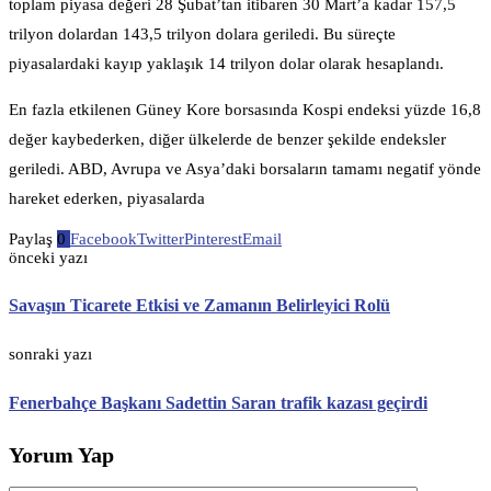
toplam piyasa değeri 28 Şubat’tan itibaren 30 Mart’a kadar 157,5
trilyon dolardan 143,5 trilyon dolara geriledi. Bu süreçte
piyasalardaki kayıp yaklaşık 14 trilyon dolar olarak hesaplandı.
En fazla etkilenen Güney Kore borsasında Kospi endeksi yüzde 16,8
değer kaybederken, diğer ülkelerde de benzer şekilde endeksler
geriledi. ABD, Avrupa ve Asya’daki borsaların tamamı negatif yönde
hareket ederken, piyasalarda
Paylaş
0
Facebook
Twitter
Pinterest
Email
önceki yazı
Savaşın Ticarete Etkisi ve Zamanın Belirleyici Rolü
sonraki yazı
Fenerbahçe Başkanı Sadettin Saran trafik kazası geçirdi
Yorum Yap