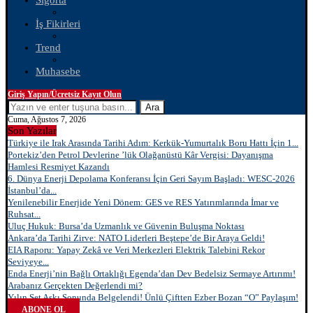
Sigorta
İş Fikirleri
Trend
Muhasebe
Giriş Yapın/Ücretsiz Kayıt Olun
Ara
Cuma, Ağustos 7, 2026
Son Yazılar
Türkiye ile Irak Arasında Tarihi Adım: Kerkük-Yumurtalık Boru Hattı İçin 1...
Portekiz’den Petrol Devlerine ’lük Olağanüstü Kâr Vergisi: Dayanışma
Hamlesi Resmiyet Kazandı
6. Dünya Enerji Depolama Konferansı İçin Geri Sayım Başladı: WESC-2026
İstanbul’da...
Yenilenebilir Enerjide Yeni Dönem: GES ve RES Yatırımlarında İmar ve
Ruhsat...
Uluç Hukuk: Bursa’da Uzmanlık ve Güvenin Buluşma Noktası
Ankara’da Tarihi Zirve: NATO Liderleri Beştepe’de Bir Araya Geldi!
EIA Raporu: Yapay Zekâ ve Veri Merkezleri Elektrik Talebini Rekor
Seviyeye...
Enda Enerji’nin Bağlı Ortaklığı Egenda’dan Dev Bedelsiz Sermaye Artırımı!
Arabanız Gerçekten Değerlendi mi?
Yılın Set Aşkı Sonunda Belgelendi! Ünlü Çiftten Ezber Bozan “O” Paylaşım!
ABONE OL