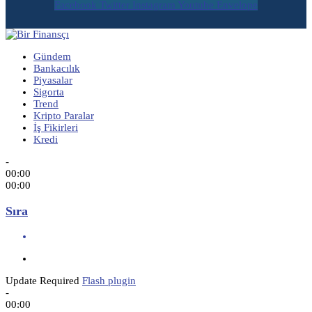
Facebook
Twitter
Instagram
Youtube
Envelope
Gündem
Bankacılık
Piyasalar
Sigorta
Trend
Kripto Paralar
İş Fikirleri
Kredi
-
00:00
00:00
Sıra
Update Required
Flash plugin
-
00:00