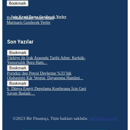
Bookmark
Şair Kenti Datça Gezilecek Yerler
Bir Masal Adası: Sedir Adası
Marmaris Gezilecek Yerler
Son Yazılar
Bookmark
Türkiye ile Irak Arasında Tarihi Adım: Kerkük-
Yumurtalık Boru Hattı...
Bookmark
Portekiz’den Petrol Devlerine %33’lük
Olağanüstü Kâr Vergisi: Dayanışma Hamlesi...
Bookmark
6. Dünya Enerji Depolama Konferansı İçin Geri
Sayım Başladı:...
©2023 Bir Finansçı, Tüm hakları saklıdır.
birfinansci.com