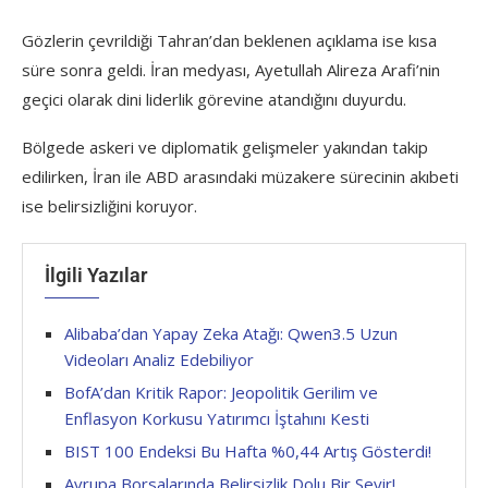
Gözlerin çevrildiği Tahran’dan beklenen açıklama ise kısa
süre sonra geldi. İran medyası, Ayetullah Alireza Arafi’nin
geçici olarak dini liderlik görevine atandığını duyurdu.
Bölgede askeri ve diplomatik gelişmeler yakından takip
edilirken, İran ile ABD arasındaki müzakere sürecinin akıbeti
ise belirsizliğini koruyor.
İlgili Yazılar
Alibaba’dan Yapay Zeka Atağı: Qwen3.5 Uzun
Videoları Analiz Edebiliyor
BofA’dan Kritik Rapor: Jeopolitik Gerilim ve
Enflasyon Korkusu Yatırımcı İştahını Kesti
BIST 100 Endeksi Bu Hafta %0,44 Artış Gösterdi!
Avrupa Borsalarında Belirsizlik Dolu Bir Seyir!