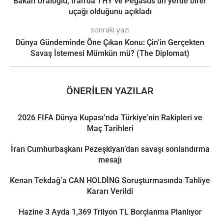
Bakan Uraloğlu, İran’da THY ve Pegasus’un yerde birer
uçağı olduğunu açıkladı
sonraki yazı
Dünya Gündeminde Öne Çıkan Konu: Çin’in Gerçekten
Savaş İstemesi Mümkün mü? (The Diplomat)
ÖNERILEN YAZILAR
2026 FIFA Dünya Kupası’nda Türkiye’nin Rakipleri ve
Maç Tarihleri
İran Cumhurbaşkanı Pezeşkiyan’dan savaşı sonlandırma
mesajı
Kenan Tekdağ’a CAN HOLDİNG Soruşturmasında Tahliye
Kararı Verildi
Hazine 3 Ayda 1,369 Trilyon TL Borçlanma Planlıyor