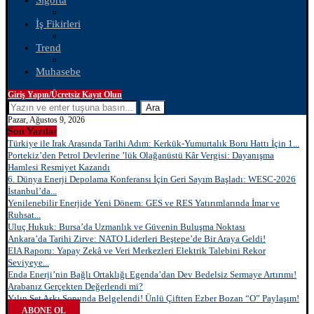
Sigorta
İş Fikirleri
Trend
Muhasebe
Giriş Yapın/Ücretsiz Kayıt Olun
Ara
Pazar, Ağustos 9, 2026
Son Yazılar
Türkiye ile Irak Arasında Tarihi Adım: Kerkük-Yumurtalık Boru Hattı İçin 1...
Portekiz’den Petrol Devlerine ’lük Olağanüstü Kâr Vergisi: Dayanışma
Hamlesi Resmiyet Kazandı
6. Dünya Enerji Depolama Konferansı İçin Geri Sayım Başladı: WESC-2026
İstanbul’da...
Yenilenebilir Enerjide Yeni Dönem: GES ve RES Yatırımlarında İmar ve
Ruhsat...
Uluç Hukuk: Bursa’da Uzmanlık ve Güvenin Buluşma Noktası
Ankara’da Tarihi Zirve: NATO Liderleri Beştepe’de Bir Araya Geldi!
EIA Raporu: Yapay Zekâ ve Veri Merkezleri Elektrik Talebini Rekor
Seviyeye...
Enda Enerji’nin Bağlı Ortaklığı Egenda’dan Dev Bedelsiz Sermaye Artırımı!
Arabanız Gerçekten Değerlendi mi?
Yılın Set Aşkı Sonunda Belgelendi! Ünlü Çiftten Ezber Bozan “O” Paylaşım!
ABONE OL