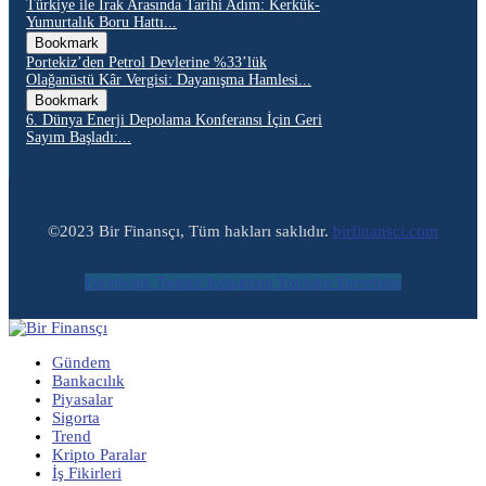
Türkiye ile Irak Arasında Tarihi Adım: Kerkük-
Yumurtalık Boru Hattı...
Bookmark
Portekiz’den Petrol Devlerine %33’lük
Olağanüstü Kâr Vergisi: Dayanışma Hamlesi...
Bookmark
6. Dünya Enerji Depolama Konferansı İçin Geri
Sayım Başladı:...
©2023 Bir Finansçı, Tüm hakları saklıdır.
birfinansci.com
Facebook
Twitter
Instagram
Youtube
Envelope
Gündem
Bankacılık
Piyasalar
Sigorta
Trend
Kripto Paralar
İş Fikirleri