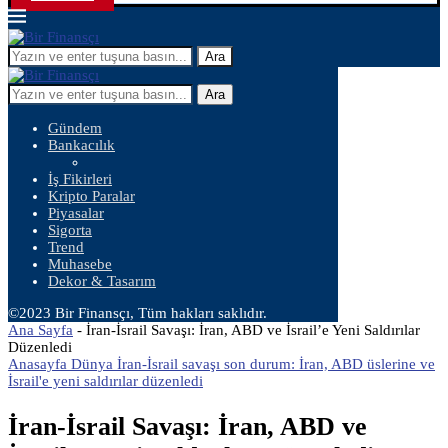
Ara
Ara
Gündem
Bankacılık
İş Fikirleri
Kripto Paralar
Piyasalar
Sigorta
Trend
Muhasebe
Dekor & Tasarım
©2023 Bir Finansçı, Tüm hakları saklıdır.
Ana Sayfa
-
İran-İsrail Savaşı: İran, ABD ve İsrail’e Yeni Saldırılar
Düzenledi
Anasayfa Dünya İran-İsrail savaşı son durum: İran, ABD üslerine ve
İsrail'e yeni saldırılar düzenledi
İran-İsrail Savaşı: İran, ABD ve