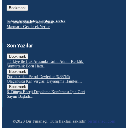
Bookmark
Şair Kenti Datça Gezilecek Yerler
Bir Masal Adası: Sedir Adası
Marmaris Gezilecek Yerler
Son Yazılar
Bookmark
Türkiye ile Irak Arasında Tarihi Adım: Kerkük-
Yumurtalık Boru Hattı...
Bookmark
Portekiz’den Petrol Devlerine %33’lük
Olağanüstü Kâr Vergisi: Dayanışma Hamlesi...
Bookmark
6. Dünya Enerji Depolama Konferansı İçin Geri
Sayım Başladı:...
©2023 Bir Finansçı, Tüm hakları saklıdır.
birfinansci.com