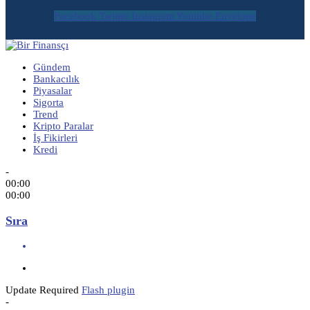
Facebook
Twitter
Instagram
Youtube
Envelope
Gündem
Bankacılık
Piyasalar
Sigorta
Trend
Kripto Paralar
İş Fikirleri
Kredi
-
00:00
00:00
Sıra
Update Required
Flash plugin
-