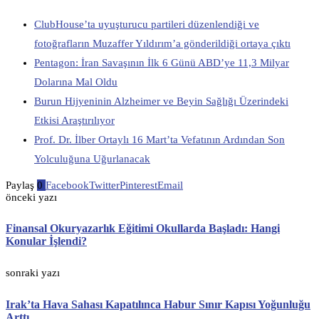
ClubHouse’ta uyuşturucu partileri düzenlendiği ve
fotoğrafların Muzaffer Yıldırım’a gönderildiği ortaya çıktı
Pentagon: İran Savaşının İlk 6 Günü ABD’ye 11,3 Milyar
Dolarına Mal Oldu
Burun Hijyeninin Alzheimer ve Beyin Sağlığı Üzerindeki
Etkisi Araştırılıyor
Prof. Dr. İlber Ortaylı 16 Mart’ta Vefatının Ardından Son
Yolculuğuna Uğurlanacak
Paylaş
0
Facebook
Twitter
Pinterest
Email
önceki yazı
Finansal Okuryazarlık Eğitimi Okullarda Başladı: Hangi
Konular İşlendi?
sonraki yazı
Irak’ta Hava Sahası Kapatılınca Habur Sınır Kapısı Yoğunluğu
Arttı