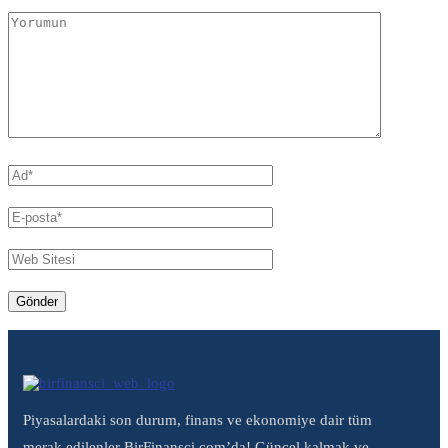
Piyasalardaki son durum, finans ve ekonomiye dair tüm
merak edilenler BirFinansci.com’da! Güncel kalmak ve