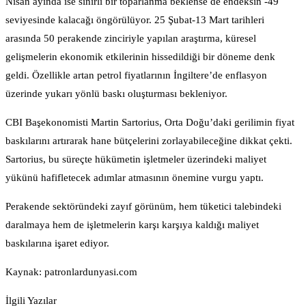
Nisan ayında ise sınırlı bir toparlanma beklense de endeksin -49
seviyesinde kalacağı öngörülüyor. 25 Şubat-13 Mart tarihleri
arasında 50 perakende zinciriyle yapılan araştırma, küresel
gelişmelerin ekonomik etkilerinin hissedildiği bir döneme denk
geldi. Özellikle artan petrol fiyatlarının İngiltere’de enflasyon
üzerinde yukarı yönlü baskı oluşturması bekleniyor.
CBI Başekonomisti Martin Sartorius, Orta Doğu’daki gerilimin fiyat
baskılarını artırarak hane bütçelerini zorlayabileceğine dikkat çekti.
Sartorius, bu süreçte hükümetin işletmeler üzerindeki maliyet
yükünü hafifletecek adımlar atmasının önemine vurgu yaptı.
Perakende sektöründeki zayıf görünüm, hem tüketici talebindeki
daralmaya hem de işletmelerin karşı karşıya kaldığı maliyet
baskılarına işaret ediyor.
Kaynak: patronlardunyasi.com
İlgili Yazılar