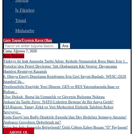
Sigorta
İş Fikirleri
Trend
Muhasebe
Giriş Yapın/Ücretsiz Kayıt Olun
Ara
Cuma, Ağustos 7, 2026
Son Yazılar
Türkiye ile Irak Arasında Tarihi Adım: Kerkük-Yumurtalık Boru Hattı İçin 1...
Portekiz’den Petrol Devlerine ’lük Olağanüstü Kâr Vergisi: Dayanışma
Hamlesi Resmiyet Kazandı
6. Dünya Enerji Depolama Konferansı İçin Geri Sayım Başladı: WESC-2026
İstanbul’da...
Yenilenebilir Enerjide Yeni Dönem: GES ve RES Yatırımlarında İmar ve
Ruhsat...
Uluç Hukuk: Bursa’da Uzmanlık ve Güvenin Buluşma Noktası
Ankara’da Tarihi Zirve: NATO Liderleri Beştepe’de Bir Araya Geldi!
EIA Raporu: Yapay Zekâ ve Veri Merkezleri Elektrik Talebini Rekor
Seviyeye...
Enda Enerji’nin Bağlı Ortaklığı Egenda’dan Dev Bedelsiz Sermaye Artırımı!
Arabanız Gerçekten Değerlendi mi?
Yılın Set Aşkı Sonunda Belgelendi! Ünlü Çiftten Ezber Bozan “O” Paylaşım!
ABONE OL