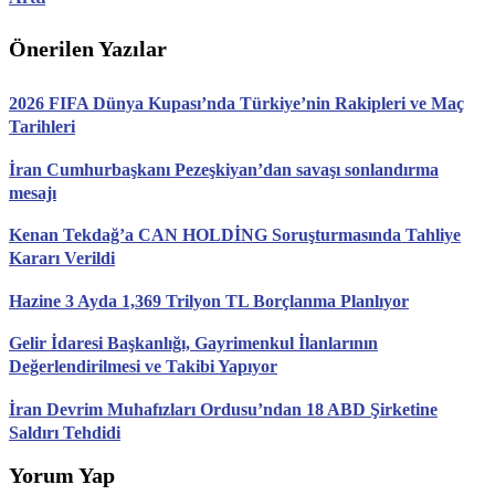
Önerilen Yazılar
2026 FIFA Dünya Kupası’nda Türkiye’nin Rakipleri ve Maç
Tarihleri
İran Cumhurbaşkanı Pezeşkiyan’dan savaşı sonlandırma
mesajı
Kenan Tekdağ’a CAN HOLDİNG Soruşturmasında Tahliye
Kararı Verildi
Hazine 3 Ayda 1,369 Trilyon TL Borçlanma Planlıyor
Gelir İdaresi Başkanlığı, Gayrimenkul İlanlarının
Değerlendirilmesi ve Takibi Yapıyor
İran Devrim Muhafızları Ordusu’ndan 18 ABD Şirketine
Saldırı Tehdidi
Yorum Yap