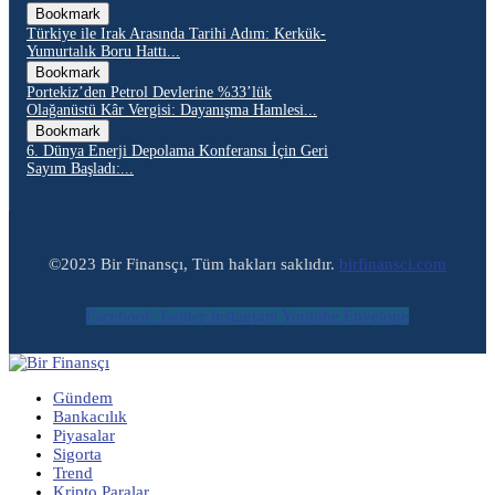
Bookmark
Türkiye ile Irak Arasında Tarihi Adım: Kerkük-
Yumurtalık Boru Hattı...
Bookmark
Portekiz’den Petrol Devlerine %33’lük
Olağanüstü Kâr Vergisi: Dayanışma Hamlesi...
Bookmark
6. Dünya Enerji Depolama Konferansı İçin Geri
Sayım Başladı:...
©2023 Bir Finansçı, Tüm hakları saklıdır.
birfinansci.com
Facebook
Twitter
Instagram
Youtube
Envelope
Gündem
Bankacılık
Piyasalar
Sigorta
Trend
Kripto Paralar