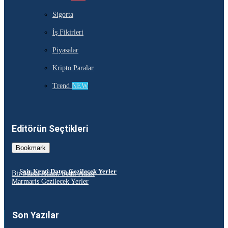
Sigorta
İş Fikirleri
Piyasalar
Kripto Paralar
Trend
NEW
Editörün Seçtikleri
Bookmark
Şair Kenti Datça Gezilecek Yerler
Bir Masal Adası: Sedir Adası
Marmaris Gezilecek Yerler
Son Yazılar