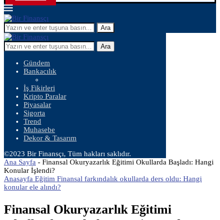
Ara
Ara
Gündem
Bankacılık
İş Fikirleri
Kripto Paralar
Piyasalar
Sigorta
Trend
Muhasebe
Dekor & Tasarım
©2023 Bir Finansçı, Tüm hakları saklıdır.
Ana Sayfa
-
Finansal Okuryazarlık Eğitimi Okullarda Başladı: Hangi
Konular İşlendi?
Anasayfa Eğitim Finansal farkındalık okullarda ders oldu: Hangi
konular ele alındı?
Finansal Okuryazarlık Eğitimi