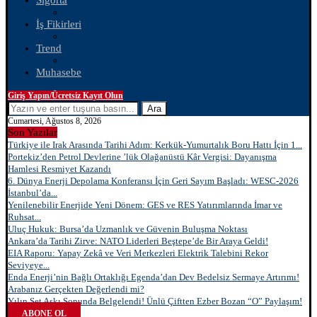
Sigorta
İş Fikirleri
Trend
Muhasebe
Giriş Yapın/Ücretsiz Kayıt Olun
Ara
Cumartesi, Ağustos 8, 2026
Son Yazılar
Türkiye ile Irak Arasında Tarihi Adım: Kerkük-Yumurtalık Boru Hattı İçin 1...
Portekiz’den Petrol Devlerine ’lük Olağanüstü Kâr Vergisi: Dayanışma
Hamlesi Resmiyet Kazandı
6. Dünya Enerji Depolama Konferansı İçin Geri Sayım Başladı: WESC-2026
İstanbul’da...
Yenilenebilir Enerjide Yeni Dönem: GES ve RES Yatırımlarında İmar ve
Ruhsat...
Uluç Hukuk: Bursa’da Uzmanlık ve Güvenin Buluşma Noktası
Ankara’da Tarihi Zirve: NATO Liderleri Beştepe’de Bir Araya Geldi!
EIA Raporu: Yapay Zekâ ve Veri Merkezleri Elektrik Talebini Rekor
Seviyeye...
Enda Enerji’nin Bağlı Ortaklığı Egenda’dan Dev Bedelsiz Sermaye Artırımı!
Arabanız Gerçekten Değerlendi mi?
Yılın Set Aşkı Sonunda Belgelendi! Ünlü Çiftten Ezber Bozan “O” Paylaşım!
ABONE OL