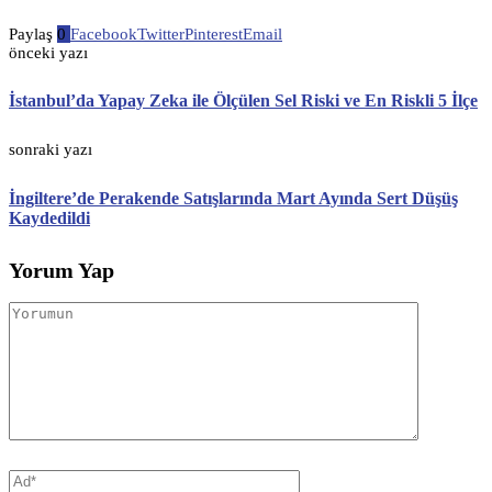
Paylaş
0
Facebook
Twitter
Pinterest
Email
önceki yazı
İstanbul’da Yapay Zeka ile Ölçülen Sel Riski ve En Riskli 5 İlçe
sonraki yazı
İngiltere’de Perakende Satışlarında Mart Ayında Sert Düşüş
Kaydedildi
Yorum Yap