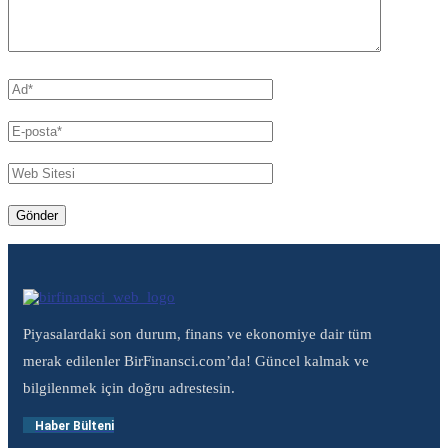
Piyasalardaki son durum, finans ve ekonomiye dair tüm
merak edilenler BirFinansci.com’da! Güncel kalmak ve
bilgilenmek için doğru adrestesin.
Haber Bülteni