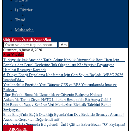
Sigorta
İş Fikirleri
Trend
Muhasebe
Giriş Yapın/Ücretsiz Kayıt Olun
Ara
Cumartesi, Ağustos 8, 2026
Son Yazılar
Türkiye ile Irak Arasında Tarihi Adım: Kerkük-Yumurtalık Boru Hattı İçin 1...
Portekiz’den Petrol Devlerine ’lük Olağanüstü Kâr Vergisi: Dayanışma
Hamlesi Resmiyet Kazandı
6. Dünya Enerji Depolama Konferansı İçin Geri Sayım Başladı: WESC-2026
İstanbul’da...
Yenilenebilir Enerjide Yeni Dönem: GES ve RES Yatırımlarında İmar ve
Ruhsat...
Uluç Hukuk: Bursa’da Uzmanlık ve Güvenin Buluşma Noktası
Ankara’da Tarihi Zirve: NATO Liderleri Beştepe’de Bir Araya Geldi!
EIA Raporu: Yapay Zekâ ve Veri Merkezleri Elektrik Talebini Rekor
Seviyeye...
Enda Enerji’nin Bağlı Ortaklığı Egenda’dan Dev Bedelsiz Sermaye Artırımı!
Arabanız Gerçekten Değerlendi mi?
Yılın Set Aşkı Sonunda Belgelendi! Ünlü Çiftten Ezber Bozan “O” Paylaşım!
ABONE OL