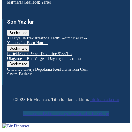
Marmaris Gezilecek Yerler
Son Yazılar
Bookmark
Türkiye ile Irak Arasında Tarihi Adım: Kerkük-
Yumurtalık Boru Hattı...
Bookmark
Portekiz’den Petrol Devlerine %33’lük
Olağanüstü Kâr Vergisi: Dayanışma Hamlesi...
Bookmark
6. Dünya Enerji Depolama Konferansı İçin Geri
Sayım Başladı:...
©2023 Bir Finansçı, Tüm hakları saklıdır.
birfinansci.com
Facebook
Twitter
Instagram
Youtube
Envelope