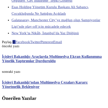
Örgütleri ‘Geç Bildirime’ Tepki Gösterdi
Esas Holding Yönetim Kurulu Başkanı Ali Sabancı,
Çocukluğunda Ne Sattığını Açıkladı
Galatasaray, Manchester City’ye mağlup olup Şampiyonlar
Ligi’nde play-off için mücadele edecek
New York’ta Nikâh, İstanbul’da Yaz Düğünü
Paylaş
0
Facebook
Twitter
Pinterest
Email
önceki yazı
İçişleri Bakanlığı: Araçlarda Multimedya Ekran Kullanımına
Yönelik Yaptırımlar Durduruldu
sonraki yazı
İçişleri Bakanlığı’ndan Multimedya Cezaları Kararı:
Yönetmelik Bekleniyor
Önerilen Yazılar