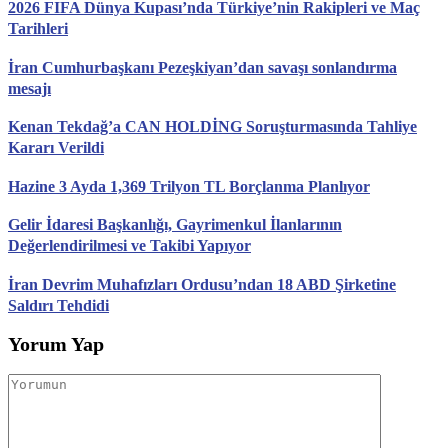
2026 FIFA Dünya Kupası’nda Türkiye’nin Rakipleri ve Maç
Tarihleri
İran Cumhurbaşkanı Pezeşkiyan’dan savaşı sonlandırma
mesajı
Kenan Tekdağ’a CAN HOLDİNG Soruşturmasında Tahliye
Kararı Verildi
Hazine 3 Ayda 1,369 Trilyon TL Borçlanma Planlıyor
Gelir İdaresi Başkanlığı, Gayrimenkul İlanlarının
Değerlendirilmesi ve Takibi Yapıyor
İran Devrim Muhafızları Ordusu’ndan 18 ABD Şirketine
Saldırı Tehdidi
Yorum Yap