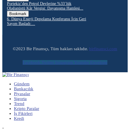
Portekiz’den Petrol Devlerine %33’lük
Olağanüstü Kâr Vergisi: Dayanışma Hamlesi...
Bookmark
6. Dünya Enerji Depolama Konferansı İçin Geri
Sayım Başladı:...
©2023 Bir Finansçı, Tüm hakları saklıdır.
birfinansci.com
Facebook
Twitter
Instagram
Youtube
Envelope
Gündem
Bankacılık
Piyasalar
Sigorta
Trend
Kripto Paralar
İş Fikirleri
Kredi
-