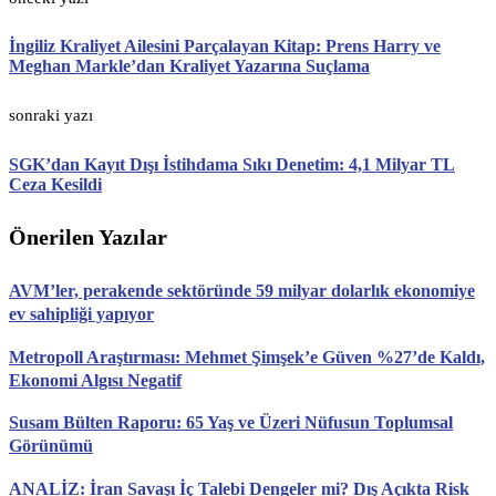
İngiliz Kraliyet Ailesini Parçalayan Kitap: Prens Harry ve
Meghan Markle’dan Kraliyet Yazarına Suçlama
sonraki yazı
SGK’dan Kayıt Dışı İstihdama Sıkı Denetim: 4,1 Milyar TL
Ceza Kesildi
Önerilen Yazılar
AVM’ler, perakende sektöründe 59 milyar dolarlık ekonomiye
ev sahipliği yapıyor
Metropoll Araştırması: Mehmet Şimşek’e Güven %27’de Kaldı,
Ekonomi Algısı Negatif
Susam Bülten Raporu: 65 Yaş ve Üzeri Nüfusun Toplumsal
Görünümü
ANALİZ: İran Savaşı İç Talebi Dengeler mi? Dış Açıkta Risk