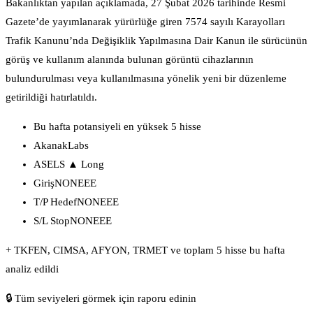
Bakanlıktan yapılan açıklamada, 27 Şubat 2026 tarihinde Resmi
Gazete’de yayımlanarak yürürlüğe giren 7574 sayılı Karayolları
Trafik Kanunu’nda Değişiklik Yapılmasına Dair Kanun ile sürücünün
görüş ve kullanım alanında bulunan görüntü cihazlarının
bulundurulması veya kullanılmasına yönelik yeni bir düzenleme
getirildiği hatırlatıldı.
Bu hafta potansiyeli en yüksek 5 hisse
AkanakLabs
ASELS ▲ Long
GirişNONEEE
T/P HedefNONEEE
S/L StopNONEEE
+ TKFEN, CIMSA, AFYON, TRMET ve toplam 5 hisse bu hafta
analiz edildi
🔒 Tüm seviyeleri görmek için raporu edinin