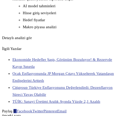
AI model tahminleri
Hisse giriş seviyeleri
Hedef fiyatlar
Makro piyasa analizi
Detaylı analizi gör
İlgili Yazılar
Ekonomide Hedefler Şaştı, Görünüm Bozuluyor! & Rezervde
Kayıp Sınırda
Ocak Enflasyonunda JP Morgan Çıtayı Yükselterek Vatandaşın
Endişelerini Arttırdı
Citigroup Türkiye Enflasyonunu Değerlendirdi: Dezenflasyon
Süreci Yavaş Olabilir
TÜİK: Sanayi Üretimi Aralık Ayında Yüzde 2,1 Azaldı
Paylaş
0
Facebook
Twitter
Pinterest
Email
önceki yazı