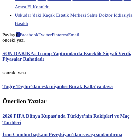
Araca El Konuldu
Üsküdar’daki Kaçak Estetik Merkezi Sahte Doktor İddiasıyla
Basıldı
Paylaş
0
Facebook
Twitter
Pinterest
Email
önceki yazı
SON DAKİKA: Trump Yaptırımlarda Esneklik Sinyali Verdi,
Piyasalar Rahatladı
sonraki yazı
Tuğçe Tayfur’dan eski nişanlısı Burak Kalfa’ya dava
Önerilen Yazılar
2026 FIFA Dünya Kupası’nda Türkiye’nin Rakipleri ve Maç
Tarihleri
İran Cumhurbaşkanı Pezeşkiyan’dan savaşı sonlandırma