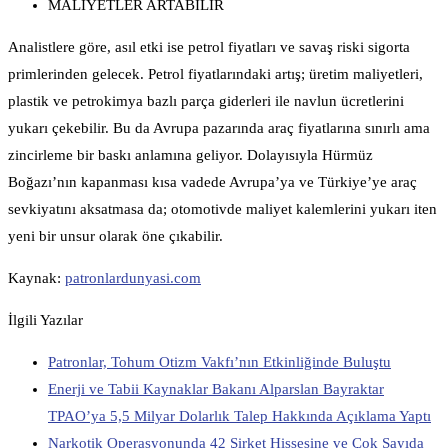
MALİYETLER ARTABİLİR
Analistlere göre, asıl etki ise petrol fiyatları ve savaş riski sigorta
primlerinden gelecek. Petrol fiyatlarındaki artış; üretim maliyetleri,
plastik ve petrokimya bazlı parça giderleri ile navlun ücretlerini
yukarı çekebilir. Bu da Avrupa pazarında araç fiyatlarına sınırlı ama
zincirleme bir baskı anlamına geliyor. Dolayısıyla Hürmüz
Boğazı’nın kapanması kısa vadede Avrupa’ya ve Türkiye’ye araç
sevkiyatını aksatmasa da; otomotivde maliyet kalemlerini yukarı iten
yeni bir unsur olarak öne çıkabilir.
Kaynak:
patronlardunyasi.com
İlgili Yazılar
Patronlar, Tohum Otizm Vakfı’nın Etkinliğinde Buluştu
Enerji ve Tabii Kaynaklar Bakanı Alparslan Bayraktar
TPAO’ya 5,5 Milyar Dolarlık Talep Hakkında Açıklama Yaptı
Narkotik Operasyonunda 42 Şirket Hissesine ve Çok Sayıda