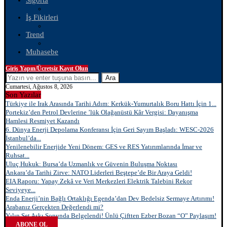
Sigorta
İş Fikirleri
Trend
Muhasebe
Giriş Yapın/Ücretsiz Kayıt Olun
Ara
Cumartesi, Ağustos 8, 2026
Son Yazılar
Türkiye ile Irak Arasında Tarihi Adım: Kerkük-Yumurtalık Boru Hattı İçin 1...
Portekiz’den Petrol Devlerine ’lük Olağanüstü Kâr Vergisi: Dayanışma
Hamlesi Resmiyet Kazandı
6. Dünya Enerji Depolama Konferansı İçin Geri Sayım Başladı: WESC-2026
İstanbul’da...
Yenilenebilir Enerjide Yeni Dönem: GES ve RES Yatırımlarında İmar ve
Ruhsat...
Uluç Hukuk: Bursa’da Uzmanlık ve Güvenin Buluşma Noktası
Ankara’da Tarihi Zirve: NATO Liderleri Beştepe’de Bir Araya Geldi!
EIA Raporu: Yapay Zekâ ve Veri Merkezleri Elektrik Talebini Rekor
Seviyeye...
Enda Enerji’nin Bağlı Ortaklığı Egenda’dan Dev Bedelsiz Sermaye Artırımı!
Arabanız Gerçekten Değerlendi mi?
Yılın Set Aşkı Sonunda Belgelendi! Ünlü Çiftten Ezber Bozan “O” Paylaşım!
ABONE OL