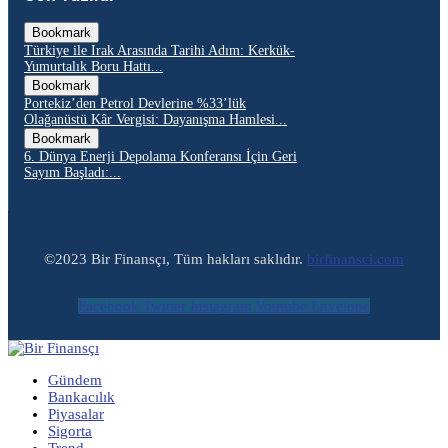
Bookmark
Türkiye ile Irak Arasında Tarihi Adım: Kerkük-
Yumurtalık Boru Hattı...
Bookmark
Portekiz’den Petrol Devlerine %33’lük
Olağanüstü Kâr Vergisi: Dayanışma Hamlesi...
Bookmark
6. Dünya Enerji Depolama Konferansı İçin Geri
Sayım Başladı:...
©2023 Bir Finansçı, Tüm hakları saklıdır.
birfinansci.com
Facebook
Twitter
Instagram
Youtube
Envelope
Gündem
Bankacılık
Piyasalar
Sigorta