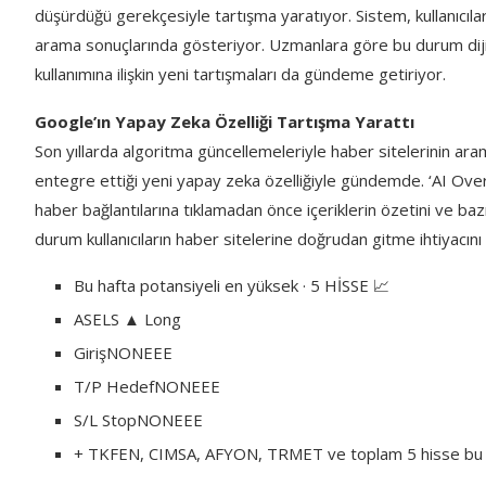
düşürdüğü gerekçesiyle tartışma yaratıyor. Sistem, kullanıcıla
arama sonuçlarında gösteriyor. Uzmanlara göre bu durum dijital 
kullanımına ilişkin yeni tartışmaları da gündeme getiriyor.
Google’ın Yapay Zeka Özelliği Tartışma Yarattı
Son yıllarda algoritma güncellemeleriyle haber sitelerinin ar
entegre ettiği yeni yapay zeka özelliğiyle gündemde. ‘AI Overv
haber bağlantılarına tıklamadan önce içeriklerin özetini ve 
durum kullanıcıların haber sitelerine doğrudan gitme ihtiyacını 
Bu hafta potansiyeli en yüksek · 5 HİSSE 📈
ASELS ▲ Long
GirişNONEEE
T/P HedefNONEEE
S/L StopNONEEE
+ TKFEN, CIMSA, AFYON, TRMET ve toplam 5 hisse bu ha