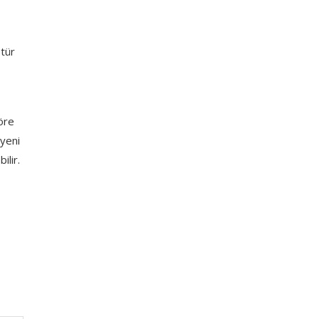
 tür
öre
 yeni
ilir.