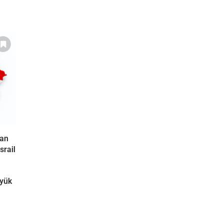
ran
srail
üyük