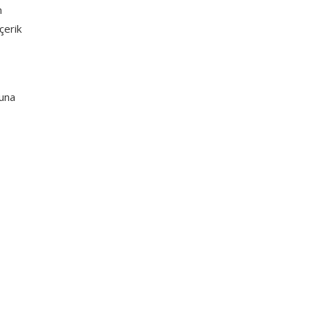
n
çerik
runa