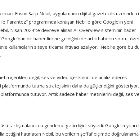
uzmanı Füsun Sarp Nebil, uygulamanın dijital gazetecilik üzerinde c
in ile Parantez” programında konuşan Nebil’e göre Google’ın yeni
 Nebil, Nisan 2024’te devreye alınan AI Overview sisteminin haber
ti. “Google’dan bir haber linkine geldiğinizde artık haberin spotu, öze
e kullanıcıların siteye tıklama ihtiyacı azalıyor.” Nebil’e göre bu 
.
n içerikleri değil, ses ve video içeriklerini de analiz ederek
i platformunda tutma stratejisinin daha da güçlendiğini gösteriyor.
i platformunda tutuyor. Artık sadece haber metinlerini değil, ses v
sü tartışmalarını da gündeme getirdiğini söyledi. Google’ın yıllard
dia ettiğini hatırlatan Nebil, bu verilerin şeffaf biçimde doğrulanama