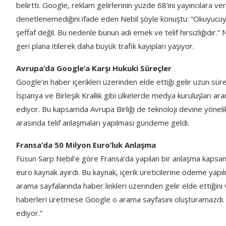
belirtti. Google, reklam gelirlerinin yüzde 68’ini yayıncılara ve
denetlenemediğini ifade eden Nebil şöyle konuştu: “Okuyucuyu 
şeffaf değil. Bu nedenle bunun adı emek ve telif hırsızlığıdır.
geri plana itilerek daha büyük trafik kayıpları yaşıyor.
Avrupa’da Google’a Karşı Hukuki Süreçler
Google’ın haber içerikleri üzerinden elde ettiği gelir uzun sür
İspanya ve Birleşik Krallık gibi ülkelerde medya kuruluşları ar
ediyor. Bu kapsamda Avrupa Birliği de teknoloji devine yönelik 
arasında telif anlaşmaları yapılması gündeme geldi.
Fransa’da 50 Milyon Euro’luk Anlaşma
Füsun Sarp Nebil’e göre Fransa’da yapılan bir anlaşma kapsa
euro kaynak ayırdı. Bu kaynak, içerik üreticilerine ödeme yapıl
arama sayfalarında haber linkleri üzerinden gelir elde ettiğini
haberleri üretmese Google o arama sayfasını oluşturamazdı. 
ediyor.”