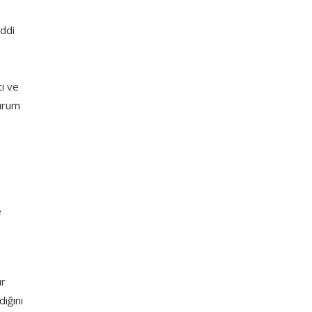
iddi
ti ve
durum
e
ır
dığını