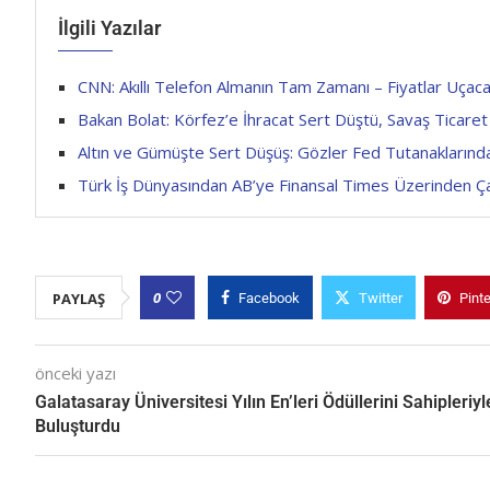
İlgili Yazılar
CNN: Akıllı Telefon Almanın Tam Zamanı – Fiyatlar Uçac
Bakan Bolat: Körfez’e İhracat Sert Düştü, Savaş Ticare
Altın ve Gümüşte Sert Düşüş: Gözler Fed Tutanaklarınd
Türk İş Dünyasından AB’ye Finansal Times Üzerinden Çağr
0
PAYLAŞ
Facebook
Twitter
Pint
önceki yazı
Galatasaray Üniversitesi Yılın En’leri Ödüllerini Sahipleriyl
Buluşturdu