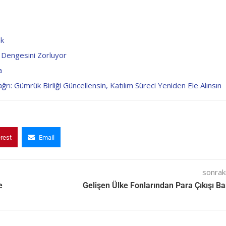
ak
t Dengesini Zorluyor
a
ı: Gümrük Birliği Güncellensin, Katılım Süreci Yeniden Ele Alınsın
erest
Email
sonraki
e
Gelişen Ülke Fonlarından Para Çıkışı Ba