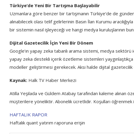
Türkiye’de Yeni Bir Tartışma Başlayabilir
Uzmanlara göre benzer bir tartışmanın Türkiye’de de günde
alınabilecek olası telif gelirlerinin Basın İlan Kurumu aracılığıyl
bir sistemin nasıl işleyeceği ve hangi medya kuruluşlarının bu
Dijital Gazetecilik İçin Yeni Bir Dönem
Google’ın yapay zeka tabanlı arama sistemi, medya sektörü iç
yapay zeka destekli içerik özetleme sistemleri yaygınlaştıkça me
modeller geliştirmesi gerekecek. Aksi halde dijital gazetecilik 
Kaynak:
Halk TV Haber Merkezi
Atilla Yeşilada ve Güldem Atabay tarafından kaleme alınan öz
müşterilere yöneliktir. Abonelik ücretlidir. Koşulları öğrenmek i
HAFTALIK RAPOR
Haftalık quant yatırım raporuna erişin