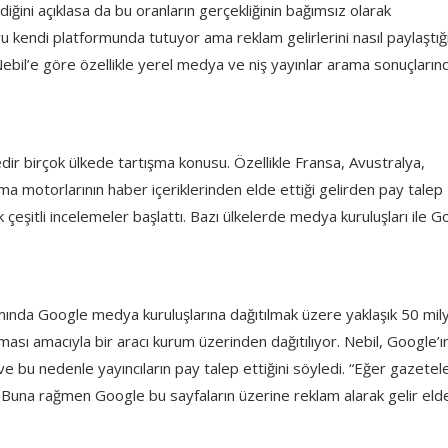
rdiğini açıklasa da bu oranların gerçekliğinin bağımsız olarak
kendi platformunda tutuyor ama reklam gelirlerini nasıl paylaştığ
” Nebil’e göre özellikle yerel medya ve niş yayınlar arama sonuçların
edir birçok ülkede tartışma konusu. Özellikle Fransa, Avustralya,
ama motorlarının haber içeriklerinden elde ettiği gelirden pay talep
çeşitli incelemeler başlattı. Bazı ülkelerde medya kuruluşları ile 
mında Google medya kuruluşlarına dağıtılmak üzere yaklaşık 50 mil
ması amacıyla bir aracı kurum üzerinden dağıtılıyor. Nebil, Google’ı
 ve bu nedenle yayıncıların pay talep ettiğini söyledi. “Eğer gazetel
Buna rağmen Google bu sayfaların üzerine reklam alarak gelir eld