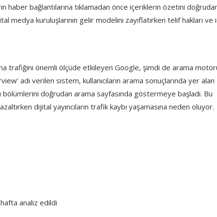
rın haber bağlantılarına tıklamadan önce içeriklerin özetini doğruda
medya kuruluşlarının gelir modelini zayıflatırken telif hakları ve i
ama trafiğini önemli ölçüde etkileyen Google, şimdi de arama moto
iew’ adı verilen sistem, kullanıcıların arama sonuçlarında yer alan
bazı bölümlerini doğrudan arama sayfasında göstermeye başladı. Bu
azaltırken dijital yayıncıların trafik kaybı yaşamasına neden oluyor.
fta analiz edildi