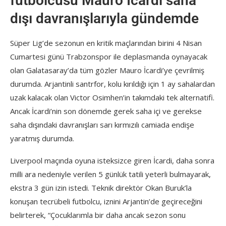
futbolcusu Mauro İcardi saha
dışı davranışlarıyla gündemde
Süper Lig’de sezonun en kritik maçlarından birini 4 Nisan
Cumartesi günü Trabzonspor ile deplasmanda oynayacak
olan Galatasaray’da tüm gözler Mauro İcardi’ye çevrilmiş
durumda. Arjantinli santrfor, kolu kırıldığı için 1 ay sahalardan
uzak kalacak olan Victor Osimhen’in takımdaki tek alternatifi.
Ancak İcardi’nin son dönemde gerek saha içi ve gerekse
saha dışındaki davranışları sarı kırmızılı camiada endişe
yaratmış durumda.
Liverpool maçında oyuna isteksizce giren İcardi, daha sonra
milli ara nedeniyle verilen 5 günlük tatili yeterli bulmayarak,
ekstra 3 gün izin istedi. Teknik direktör Okan Buruk’la
konuşan tecrübeli futbolcu, iznini Arjantin’de geçireceğini
belirterek, “Çocuklarımla bir daha ancak sezon sonu