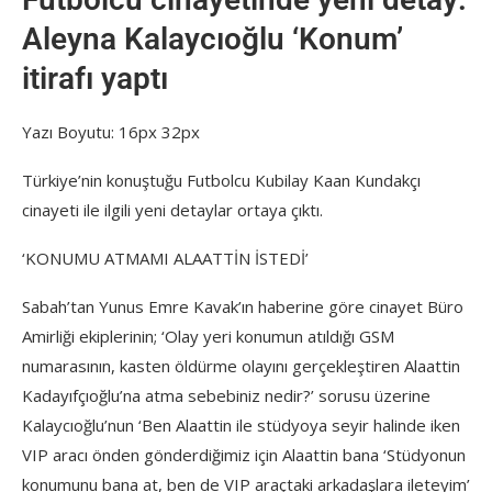
Aleyna Kalaycıoğlu ‘Konum’
itirafı yaptı
Yazı Boyutu: 16px 32px
Türkiye’nin konuştuğu Futbolcu Kubilay Kaan Kundakçı
cinayeti ile ilgili yeni detaylar ortaya çıktı.
‘KONUMU ATMAMI ALAATTİN İSTEDİ’
Sabah’tan Yunus Emre Kavak’ın haberine göre cinayet Büro
Amirliği ekiplerinin; ‘Olay yeri konumun atıldığı GSM
numarasının, kasten öldürme olayını gerçekleştiren Alaattin
Kadayıfçıoğlu’na atma sebebiniz nedir?’ sorusu üzerine
Kalaycıoğlu’nun ‘Ben Alaattin ile stüdyoya seyir halinde iken
VIP aracı önden gönderdiğimiz için Alaattin bana ‘Stüdyonun
konumunu bana at, ben de VIP araçtaki arkadaşlara ileteyim’