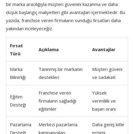
bir marka aracılığıyla müşteri güvenini kazanma ve daha
düşük başlangıç maliyetleri gibi avantajları içermektedir. Bu
yazıda, franchise veren firmaların sunduğu fırsatları daha
yakından inceleyeceğiz.
Fırsat
Açıklama
Avantajlar
Türü
Marka
Tanınmış bir markanın
Müşteri güveni
Bilinirliği
destekleri
ve sadakati
Franchise veren
Yüksek
Eğitim
firmaların sağladığı
verimlilik ve
Desteği
eğitimler
başarı oranı
Pazarlama
Merkezi pazarlama
Daha geniş kitle
Desteği
kampanyaları
erişimi