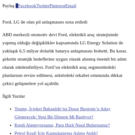
Paylaş
0
Facebook
Twitter
Pinterest
Email
Ford, LG ile olan pil anlaşmasını sona erdirdi
ABD merkezli otomotiv devi Ford, elektrikli araç stratejisinde
yapmış olduğu değişiklikler kapsamında LG Energy Solution ile
yaklaşık 6,5 milyar dolarlık batarya anlaşmasını feshetti. Bu karar,
şirketin stratejik hedeflerine uygun olarak alınmış önemli bir adım
olarak nitelendiriliyor. Ford’un elektrikli araç segmentindeki
planlarının revize edilmesi, sektördeki rekabet ortamında dikkat
çekici gelişmelere yol açabilir.
İlgili Yazılar
Trump, İçişleri Bakanlığı’na Doug Burgum’u Aday
Gösterecek: Yeni Bir Dönem Mi Başlıyor?
Kredi Alamıyorsanız, Para Hızlı Nasıl Bulursunuz?
Petrol Keşfi İçin Kamulaştırma Adımı Atıldı!