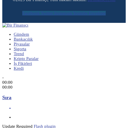
Facebook
Twitter
Instagram
Youtube
Envelope
Gündem
Bankacılık
Piyasalar
Sigorta
Trend
Kripto Paralar
İş Fikirleri
Kredi
-
00:00
00:00
Sıra
Update Required
Flash plugin