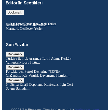
Editörün Seçtikleri
Bookmark
Şair Kenti Datça Gezilecek Yerler
Bir Masal Adası: Sedir Adası
Marmaris Gezilecek Yerler
Son Yazılar
Bookmark
Türkiye ile Irak Arasında Tarihi Adım: Kerkük-
Yumurtalık Boru Hattı...
Bookmark
Portekiz’den Petrol Devlerine %33’lük
Olağanüstü Kâr Vergisi: Dayanışma Hamlesi...
Bookmark
6. Dünya Enerji Depolama Konferansı İçin Geri
Sayım Başladı:...
©2023 Bir Finansçı, Tüm hakları saklıdır.
birfinansci.com