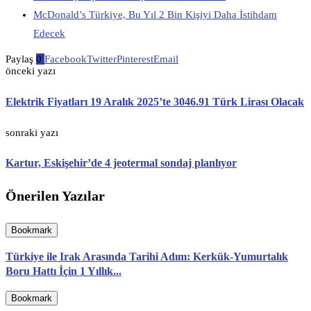
McDonald’s Türkiye, Bu Yıl 2 Bin Kişiyi Daha İstihdam
Edecek
Paylaş
0
Facebook
Twitter
Pinterest
Email
önceki yazı
Elektrik Fiyatları 19 Aralık 2025’te 3046.91 Türk Lirası Olacak
sonraki yazı
Kartur, Eskişehir’de 4 jeotermal sondaj planlıyor
Önerilen Yazılar
Bookmark
Türkiye ile Irak Arasında Tarihi Adım: Kerkük-Yumurtalık
Boru Hattı İçin 1 Yıllık...
Bookmark