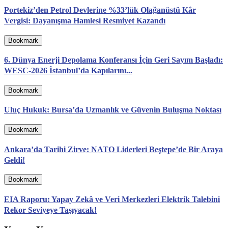
Portekiz’den Petrol Devlerine %33’lük Olağanüstü Kâr
Vergisi: Dayanışma Hamlesi Resmiyet Kazandı
Bookmark
6. Dünya Enerji Depolama Konferansı İçin Geri Sayım Başladı:
WESC-2026 İstanbul’da Kapılarını...
Bookmark
Uluç Hukuk: Bursa’da Uzmanlık ve Güvenin Buluşma Noktası
Bookmark
Ankara’da Tarihi Zirve: NATO Liderleri Beştepe’de Bir Araya
Geldi!
Bookmark
EIA Raporu: Yapay Zekâ ve Veri Merkezleri Elektrik Talebini
Rekor Seviyeye Taşıyacak!