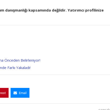
rım danışmanlığı kapsamında değildir. Yatırımcı profilinize
ha Önceden Belirleniyor!
de Farkı Yakaladı!
erest
Email
sonraki