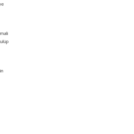
ye
mali
kulüp
in