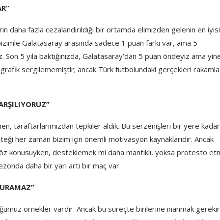
AR”
n daha fazla cezalandırıldığı bir ortamda elimizden gelenin en iyisi
 bizimle Galatasaray arasında sadece 1 puan farkı var, ama 5
. Son 5 yıla baktığınızda, Galatasaray’dan 5 puan öndeyiz ama yin
grafik sergilememiştir; ancak Türk futbolundaki gerçekleri rakamla
KARŞILIYORUZ”
, taraftarlarımızdan tepkiler aldık. Bu serzenişleri bir yere kadar
desteği her zaman bizim için önemli motivasyon kaynaklarıdır. Ancak
söz konusuyken, desteklemek mi daha mantıklı, yoksa protesto e
zonda daha bir yarı artı bir maç var.
DURAMAZ”
umuz örnekler vardır. Ancak bu süreçte birilerine inanmak gerekir