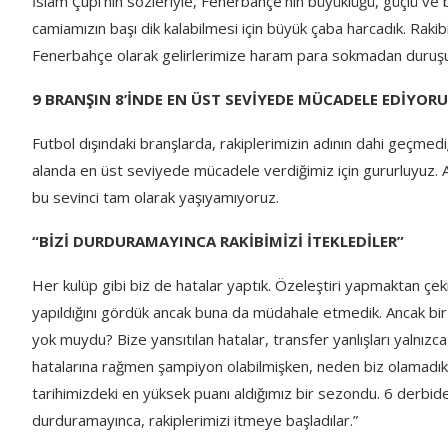
İslam Çupi’nin sözleriyle, Fenerbahçe’nin büyüklüğü, güçlü ve
camiamızın başı dik kalabilmesi için büyük çaba harcadık. Rakib
Fenerbahçe olarak gelirlerimize haram para sokmadan duruş
9 BRANŞIN 8’İNDE EN ÜST SEVİYEDE MÜCADELE EDİYOR
Futbol dışındaki branşlarda, rakiplerimizin adının dahi geçmed
alanda en üst seviyede mücadele verdiğimiz için gururluyuz. A
bu sevinci tam olarak yaşıyamıyoruz.
“BİZİ DURDURAMAYINCA RAKİBİMİZİ İTEKLEDİLER”
Her kulüp gibi biz de hatalar yaptık. Özeleştiri yapmaktan çe
yapıldığını gördük ancak buna da müdahale etmedik. Ancak bir 
yok muydu? Bize yansıtılan hatalar, transfer yanlışları yalnızca
hatalarına rağmen şampiyon olabilmişken, neden biz olamadı
tarihimizdeki en yüksek puanı aldığımız bir sezondu. 6 derbid
durduramayınca, rakiplerimizi itmeye başladılar.”