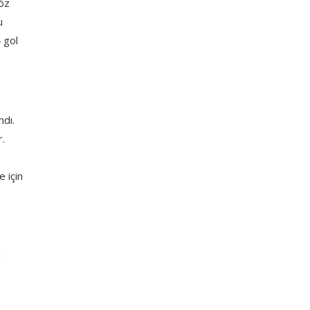
göz
u
 gol
dı.
r.
 için
a