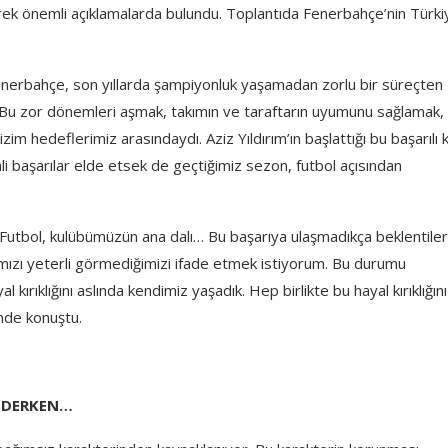
erek önemli açıklamalarda bulundu. Toplantıda Fenerbahçe’nin Türki
 “Fenerbahçe, son yıllarda şampiyonluk yaşamadan zorlu bir süreçten
 Bu zor dönemleri aşmak, takımın ve taraftarın uyumunu sağlamak, 
im hedeflerimiz arasındaydı. Aziz Yıldırım’ın başlattığı bu başarılı 
i başarılar elde etsek de geçtiğimiz sezon, futbol açısından
“Futbol, kulübümüzün ana dalı… Bu başarıya ulaşmadıkça beklentiler
rımızı yeterli görmediğimizi ifade etmek istiyorum. Bu durumu
kırıklığını aslında kendimiz yaşadık. Hep birlikte bu hayal kırıklığını
nde konuştu.
 EDERKEN…