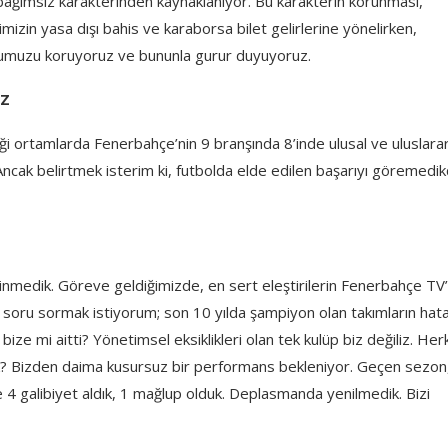
 bağımsız karakterinden kaynaklanıyor. Bu karakterin korunması,
imizin yasa dışı bahis ve karaborsa bilet gelirlerine yönelirken,
umuzu koruyoruz ve bununla gurur duyuyoruz.
UZ
iği ortamlarda Fenerbahçe’nin 9 branşında 8’inde ulusal ve uluslara
ncak belirtmek isterim ki, futbolda elde edilen başarıyı göremedi
kinmedik. Göreve geldiğimizde, en sert eleştirilerin Fenerbahçe TV
soru sormak istiyorum; son 10 yılda şampiyon olan takımların hata
 bize mi aitti? Yönetimsel eksiklikleri olan tek kulüp biz değiliz. He
k? Bizden daima kusursuz bir performans bekleniyor. Geçen sezon
e 4 galibiyet aldık, 1 mağlup olduk. Deplasmanda yenilmedik. Bizi