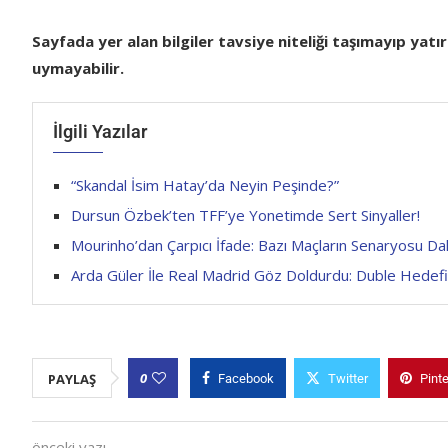
Sayfada yer alan bilgiler tavsiye niteliği taşımayıp yatı
uymayabilir.
İlgili Yazılar
“Skandal İsim Hatay’da Neyin Peşinde?”
Dursun Özbek’ten TFF’ye Yonetimde Sert Sinyaller!
Mourinho’dan Çarpıcı İfade: Bazı Maçların Senaryosu Da
Arda Güler İle Real Madrid Göz Doldurdu: Duble Hedefin
0
PAYLAŞ
Facebook
Twitter
Pint
önceki yazı