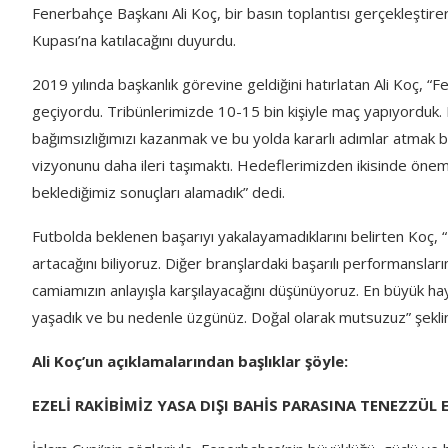
Fenerbahçe Başkanı Ali Koç, bir basın toplantısı gerçekleştir
Kupası’na katılacağını duyurdu.
2019 yılında başkanlık görevine geldiğini hatırlatan Ali Koç,
geçiyordu. Tribünlerimizde 10-15 bin kişiyle maç yapıyorduk.
bağımsızlığımızı kazanmak ve bu yolda kararlı adımlar atmak biz
vizyonunu daha ileri taşımaktı. Hedeflerimizden ikisinde öneml
beklediğimiz sonuçları alamadık” dedi.
Futbolda beklenen başarıyı yakalayamadıklarını belirten Koç, 
artacağını biliyoruz. Diğer branşlardaki başarılı performansla
camiamızın anlayışla karşılayacağını düşünüyoruz. En büyük hayal 
yaşadık ve bu nedenle üzgünüz. Doğal olarak mutsuzuz” şekli
Ali Koç’un açıklamalarından başlıklar şöyle:
EZELİ RAKİBİMİZ YASA DIŞI BAHİS PARASINA TENEZZÜL