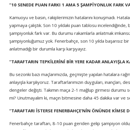
“10 SENEDE PUAN FARKI 1 AMA 5 ŞAMPİYONLUK FARK V
Kamuoyu ve basın, rakiplerimizin hatalarını konuşmadı. Hataları
yapmaya çalıştık. Son 10 yıldaki puan tablosu incelendiğinde,
şampiyonluk fark var. Bu durumu rakamlarla anlatmak imkansız
şampiyonluğumuz yok. Fenerbahçe, son 10 yılda başarısız bir 
anlatmadığı bir durumla karşı karşıyayız.
“TARAFTARIN TEPKİLERİNİ BİR YERE KADAR ANLAYIŞLA 
Bu sezonki bazı maçlarımızda, geçmişte yapılan hatalara rağmen
anlayışla karşılıyoruz. Taraftarlarımızın duyguları, inançları, 
dengeler değişti. Takımın maça 2-1 mağlup girmesi durumu 
mi? Unutmayalım ki, maçın bitmesine daha 45 dakika var ve se
“TARAFTARI İSTERSE FENERBAHÇE’NİN ÖNÜNDE KİMSE 
Fenerbahçe taraftarı, 8-10 puan geriden gelip şampiyon olduğ