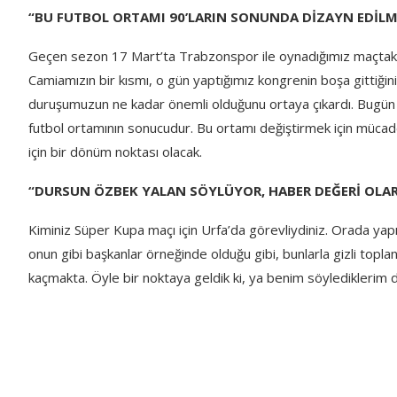
“BU FUTBOL ORTAMI 90’LARIN SONUNDA DİZAYN EDİLM
Geçen sezon 17 Mart’ta Trabzonspor ile oynadığımız maçtaki 
Camiamızın bir kısmı, o gün yaptığımız kongrenin boşa gittiğ
duruşumuzun ne kadar önemli olduğunu ortaya çıkardı. Bugün 
futbol ortamının sonucudur. Bu ortamı değiştirmek için mücad
için bir dönüm noktası olacak.
“DURSUN ÖZBEK YALAN SÖYLÜYOR, HABER DEĞERİ O
Kiminiz Süper Kupa maçı için Urfa’da görevliydiniz. Orada yapıl
onun gibi başkanlar örneğinde olduğu gibi, bunlarla gizli topla
kaçmakta. Öyle bir noktaya geldik ki, ya benim söylediklerim d