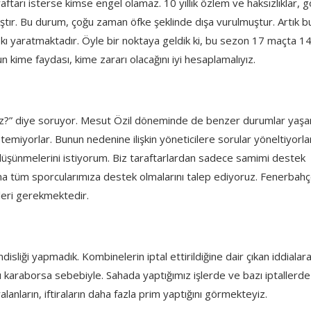
tarı isterse kimse engel olamaz. 10 yıllık özlem ve haksızlıklar, 
ıştır. Bu durum, çoğu zaman öfke şeklinde dışa vurulmuştur. Artık b
kı yaratmaktadır. Öyle bir noktaya geldik ki, bu sezon 17 maçta 14
 kime faydası, kime zararı olacağını iyi hesaplamalıyız.
uz?” diye soruyor. Mesut Özil döneminde de benzer durumlar yaşan
istemiyorlar. Bunun nedenine ilişkin yöneticilere sorular yöneltiyorla
 düşünmelerini istiyorum. Biz taraftarlardan sadece samimi destek
ama tüm sporcularımıza destek olmalarını talep ediyoruz. Fenerbahçe
leri gerekmektedir.
isliği yapmadık. Kombinelerin iptal ettirildiğine dair çıkan iddialar
 karaborsa sebebiyle. Sahada yaptığımız işlerde ve bazı iptallerde
lanların, iftiraların daha fazla prim yaptığını görmekteyiz.