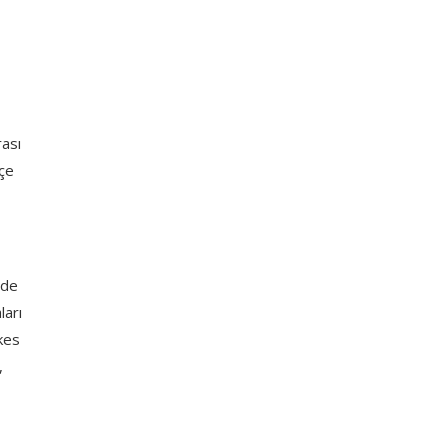
rası
kçe
’de
ları
rkes
,