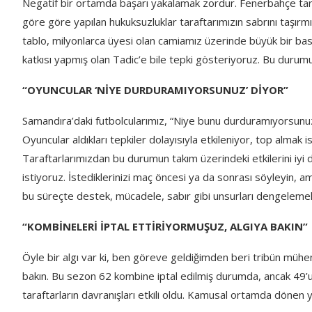
Negatif bir ortamda başarı yakalamak zordur. Fenerbahçe taraf
göre göre yapılan hukuksuzluklar taraftarımızın sabrını taşırm
tablo, milyonlarca üyesi olan camiamız üzerinde büyük bir bas
katkısı yapmış olan Tadic’e bile tepki gösteriyoruz. Bu durumun
“OYUNCULAR ‘NİYE DURDURAMIYORSUNUZ’ DİYOR”
Samandıra’daki futbolcularımız, “Niye bunu durduramıyorsun
Oyuncular aldıkları tepkiler dolayısıyla etkileniyor, top almak 
Taraftarlarımızdan bu durumun takım üzerindeki etkilerini iyi
istiyoruz. İstediklerinizi maç öncesi ya da sonrası söyleyin, 
bu süreçte destek, mücadele, sabır gibi unsurları dengeleme
“KOMBİNELERİ İPTAL ETTİRİYORMUŞUZ, ALGIYA BAKIN”
Öyle bir algı var ki, ben göreve geldiğimden beri tribün mühend
bakın. Bu sezon 62 kombine iptal edilmiş durumda, ancak 49’u
taraftarların davranışları etkili oldu. Kamusal ortamda dönen ya