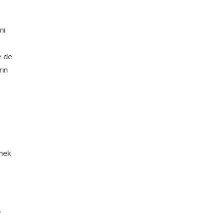
ni
e de
rın
tmek
.