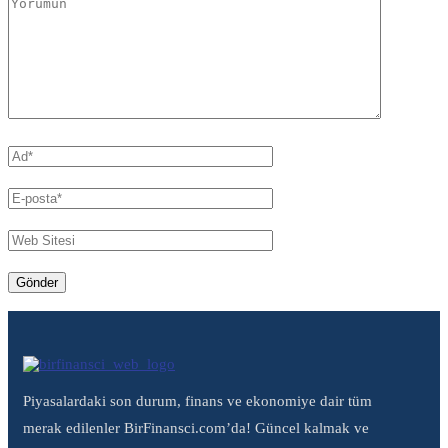
Piyasalardaki son durum, finans ve ekonomiye dair tüm
merak edilenler BirFinansci.com’da! Güncel kalmak ve