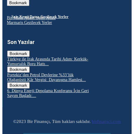
Bookmark
Şair Kenti Datça Gezilecek Yerler
Bir Masal Adası: Sedir Adası
Marmaris Gezilecek Yerler
Son Yazılar
Bookmark
Türkiye ile Irak Arasında Tarihi Adım: Kerkük-
Yumurtalık Boru Hattı...
Bookmark
Portekiz’den Petrol Devlerine %33’lük
Olağanüstü Kâr Vergisi: Dayanışma Hamlesi...
Bookmark
6. Dünya Enerji Depolama Konferansı İçin Geri
Sayım Başladı:...
©2023 Bir Finansçı, Tüm hakları saklıdır.
birfinansci.com