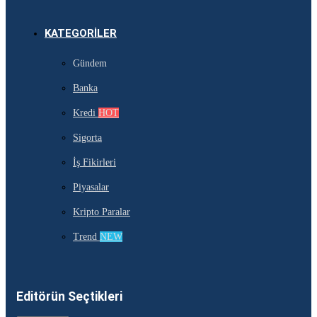
KATEGORILER
Gündem
Banka
Kredi
HOT
Sigorta
İş Fikirleri
Piyasalar
Kripto Paralar
Trend
NEW
Editörün Seçtikleri