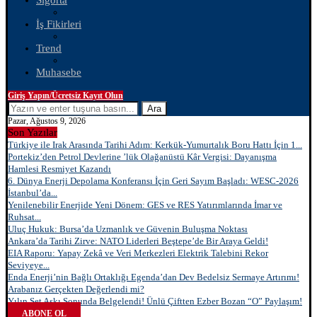
Sigorta
İş Fikirleri
Trend
Muhasebe
Giriş Yapın/Ücretsiz Kayıt Olun
Ara
Pazar, Ağustos 9, 2026
Son Yazılar
Türkiye ile Irak Arasında Tarihi Adım: Kerkük-Yumurtalık Boru Hattı İçin 1...
Portekiz’den Petrol Devlerine ’lük Olağanüstü Kâr Vergisi: Dayanışma
Hamlesi Resmiyet Kazandı
6. Dünya Enerji Depolama Konferansı İçin Geri Sayım Başladı: WESC-2026
İstanbul’da...
Yenilenebilir Enerjide Yeni Dönem: GES ve RES Yatırımlarında İmar ve
Ruhsat...
Uluç Hukuk: Bursa’da Uzmanlık ve Güvenin Buluşma Noktası
Ankara’da Tarihi Zirve: NATO Liderleri Beştepe’de Bir Araya Geldi!
EIA Raporu: Yapay Zekâ ve Veri Merkezleri Elektrik Talebini Rekor
Seviyeye...
Enda Enerji’nin Bağlı Ortaklığı Egenda’dan Dev Bedelsiz Sermaye Artırımı!
Arabanız Gerçekten Değerlendi mi?
Yılın Set Aşkı Sonunda Belgelendi! Ünlü Çiftten Ezber Bozan “O” Paylaşım!
ABONE OL