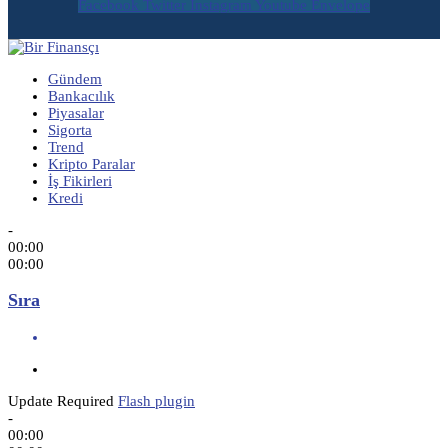
Facebook
Twitter
Instagram
Youtube
Envelope
Gündem
Bankacılık
Piyasalar
Sigorta
Trend
Kripto Paralar
İş Fikirleri
Kredi
-
00:00
00:00
Sıra
Update Required
Flash plugin
-
00:00