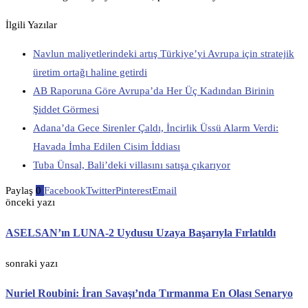
İlgili Yazılar
Navlun maliyetlerindeki artış Türkiye’yi Avrupa için stratejik
üretim ortağı haline getirdi
AB Raporuna Göre Avrupa’da Her Üç Kadından Birinin
Şiddet Görmesi
Adana’da Gece Sirenler Çaldı, İncirlik Üssü Alarm Verdi:
Havada İmha Edilen Cisim İddiası
Tuba Ünsal, Bali’deki villasını satışa çıkarıyor
Paylaş
0
Facebook
Twitter
Pinterest
Email
önceki yazı
ASELSAN’ın LUNA-2 Uydusu Uzaya Başarıyla Fırlatıldı
sonraki yazı
Nuriel Roubini: İran Savaşı’nda Tırmanma En Olası Senaryo