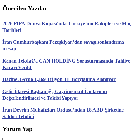
Önerilen Yazılar
2026 FIFA Dünya Kupası’nda Türkiye’nin Rakipleri ve Maç
Tarihleri
İran Cumhurbaşkanı Pezeşkiyan’dan savaşı sonlandırma
mesajı
Kenan Tekdağ’a CAN HOLDİNG Soruşturmasında Tahliye
Kararı Verildi
Hazine 3 Ayda 1,369 Trilyon TL Borçlanma Planlıyor
Gelir İdaresi Başkanlığı, Gayrimenkul İlanlarının
Değerlendirilmesi ve Takibi Yapıyor
İran Devrim Muhafızları Ordusu’ndan 18 ABD Şirketine
Saldırı Tehdidi
Yorum Yap