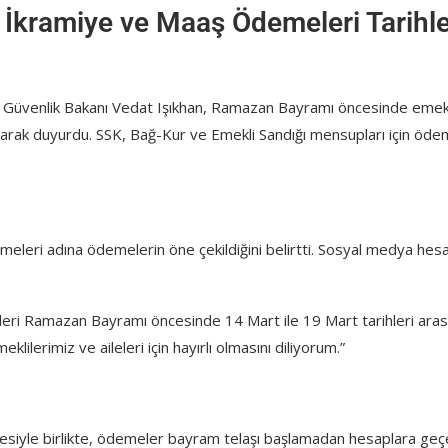
İkramiye ve Maaş Ödemeleri Tarihle
al Güvenlik Bakanı Vedat Işıkhan, Ramazan Bayramı öncesinde emek
olarak duyurdu. SSK, Bağ-Kur ve Emekli Sandığı mensupları için öde
lmeleri adına ödemelerin öne çekildiğini belirtti. Sosyal medya hes
leri Ramazan Bayramı öncesinde 14 Mart ile 19 Mart tarihleri ara
lilerimiz ve aileleri için hayırlı olmasını diliyorum.”
esiyle birlikte, ödemeler bayram telaşı başlamadan hesaplara geç