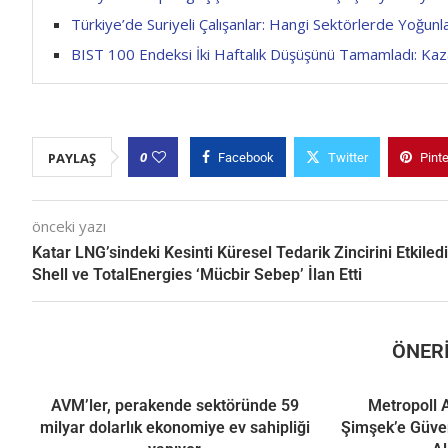
Türkiye’de Suriyeli Çalışanlar: Hangi Sektörlerde Yoğu
BIST 100 Endeksi İki Haftalık Düşüşünü Tamamladı: Ka
0
PAYLAŞ
Facebook
Twitter
Pint
önceki yazı
Katar LNG’sindeki Kesinti Küresel Tedarik Zincirini Etkiledi
Shell ve TotalEnergies ‘Mücbir Sebep’ İlan Etti
ÖNERI
AVM’ler, perakende sektöründe 59
Metropoll 
milyar dolarlık ekonomiye ev sahipliği
Şimşek’e Güve