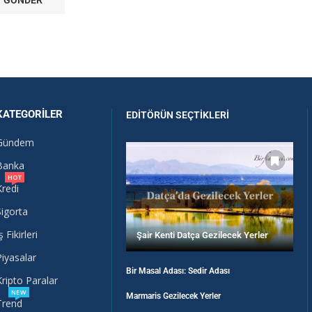
KATEGORILER
EDITÖRÜN SEÇTIKLERI
Gündem
Banka
HOT
Kredi
Sigorta
ş Fikirleri
Şair Kenti Datça Gezilecek Yerler
Piyasalar
Bir Masal Adası: Sedir Adası
Kripto Paralar
NEW
Marmaris Gezilecek Yerler
Trend