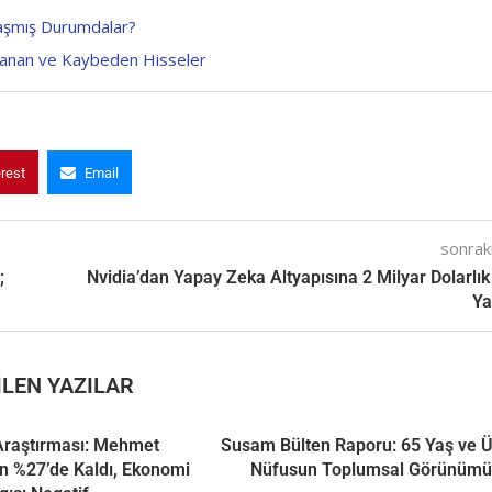
nlaşmış Durumdalar?
zanan ve Kaybeden Hisseler
erest
Email
sonraki
;
Nvidia’dan Yapay Zeka Altyapısına 2 Milyar Dolarlık
Ya
LEN YAZILAR
Araştırması: Mehmet
Susam Bülten Raporu: 65 Yaş ve Ü
n %27’de Kaldı, Ekonomi
Nüfusun Toplumsal Görünüm