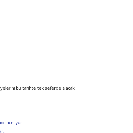
lerini bu tarihte tek seferde alacak.
ı İnceliyor
lar…