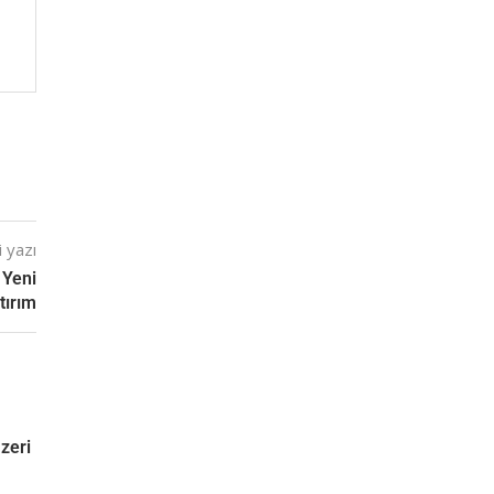
 yazı
 Yeni
tırım
zeri
ü