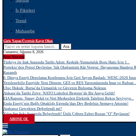
Sigorta
İş Fikirleri
Trend
Muhasebe
Giriş Yapın/Ücretsiz Kayıt Olun
Ara
Cumartesi, Ağustos 8, 2026
Son Yazılar
Türkiye ile Irak Arasında Tarihi Adım: Kerkük-Yumurtalık Boru Hattı İçin 1...
Portekiz’den Petrol Devlerine ’lük Olağanüstü Kâr Vergisi: Dayanışma Hamlesi 
Kazandı
6. Dünya Enerji Depolama Konferansı İçin Geri Sayım Başladı: WESC-2026 İstan
Yenilenebilir Enerjide Yeni Dönem: GES ve RES Yatırımlarında İmar ve Ruhsat..
Uluç Hukuk: Bursa’da Uzmanlık ve Güvenin Buluşma Noktası
Ankara’da Tarihi Zirve: NATO Liderleri Beştepe’de Bir Araya Geldi!
EIA Raporu: Yapay Zekâ ve Veri Merkezleri Elektrik Talebini Rekor Seviyeye...
Enda Enerji’nin Bağlı Ortaklığı Egenda’dan Dev Bedelsiz Sermaye Artırımı!
Arabanız Gerçekten Değerlendi mi?
Yılın Set Aşkı Sonunda Belgelendi! Ünlü Çiftten Ezber Bozan “O” Paylaşım!
ABONE OL