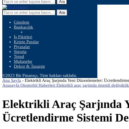
Ara
Ara
Gündem
Bankacılık
İş Fikirleri
Kripto Paralar
Piyasalar
Sigorta
Trend
Muhasebe
Dekor & Tasarım
©2023 Bir Finansçı, Tüm hakları saklıdır.
Ana Sayfa
-
Elektrikli Araç Şarjında Yeni Düzenlemeler: Ücretlendirme
Anasayfa Otomobil Haberleri Elektrikli araç şarjında önemli değişiklik
Elektrikli Araç Şarjında
Ücretlendirme Sistemi Değ