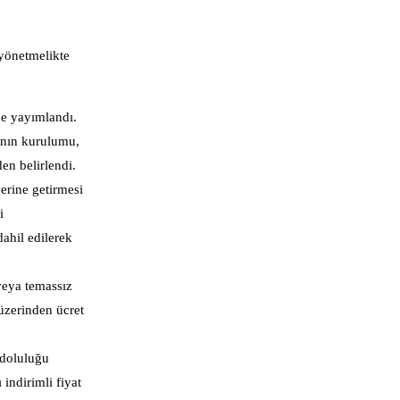
 yönetmelikte
e yayımlandı.
rının kurulumu,
den belirlendi.
yerine getirmesi
i
ahil edilerek
 veya temassız
 üzerinden ücret
 doluluğu
indirimli fiyat