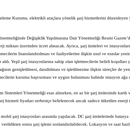
zenleme Kurumu, elektrikli araçlara yönelik şarj hizmetlerini düzenleyen
netmeliğinde Değişiklik Yapılmasına Dair Yönetmeliği Resmi Gazete’d
rji miktarı üzerinden ücret alınacak. Ayrıca, şarj üniteleri ve istasyonla
etmecilerin lisanslandırılması ve faaliyetlerine ilişkin usul ve esaslar yeni
aldı. Yeşil şarj istasyonlarına sahip olan işletmecilerin belirli koşulları 
ının genişletilmesi, daraltılması ve işletilmesine ilişkin süreçler de yen
mecilerin kuruma başvurması ve uygun bulunması halinde istasyon ağa d
 Sistemleri Yönetmeliği esas alınırken, en az bir şarj ünitesinde kartlı
rj hizmeti fiyatları serbestçe belirlenecek ancak sadece tüketilen enerji
 mobil şarj istasyonları arasında yapılacak. DC şarj ünitelerinde batarya
verildikten sonra şarj işlemi sonlandırılabilecek. Lokasyon ve saat bazlı 