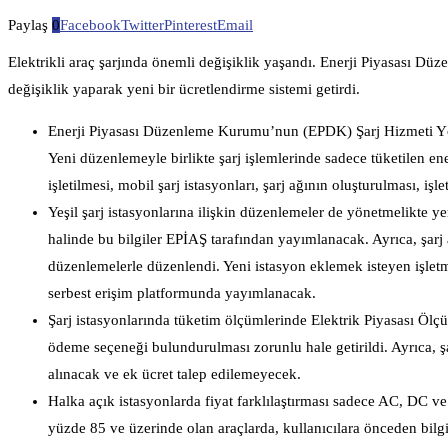
Paylaş
0
Facebook
Twitter
Pinterest
Email
Elektrikli araç şarjında önemli değişiklik yaşandı. Enerji Piyasası Dü
değişiklik yaparak yeni bir ücretlendirme sistemi getirdi.
Enerji Piyasası Düzenleme Kurumu’nun (EPDK) Şarj Hizmeti Yö
Yeni düzenlemeyle birlikte şarj işlemlerinde sadece tüketilen ene
işletilmesi, mobil şarj istasyonları, şarj ağının oluşturulması, işl
Yeşil şarj istasyonlarına ilişkin düzenlemeler de yönetmelikte yer 
halinde bu bilgiler EPİAŞ tarafından yayımlanacak. Ayrıca, şarj ağ
düzenlemelerle düzenlendi. Yeni istasyon eklemek isteyen işlet
serbest erişim platformunda yayımlanacak.
Şarj istasyonlarında tüketim ölçümlerinde Elektrik Piyasası Ölçüm
ödeme seçeneği bulundurulması zorunlu hale getirildi. Ayrıca, şa
alınacak ve ek ücret talep edilemeyecek.
Halka açık istasyonlarda fiyat farklılaştırması sadece AC, DC ve
yüzde 85 ve üzerinde olan araçlarda, kullanıcılara önceden bilgi 