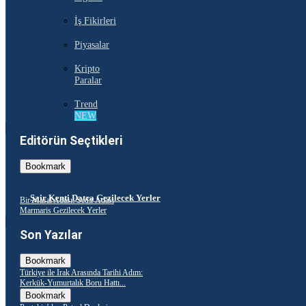
İş Fikirleri
Piyasalar
Kripto
Paralar
Trend
NEW
Editörün Seçtikleri
Bookmark
Şair Kenti Datça Gezilecek Yerler
Bir Masal Adası: Sedir Adası
Marmaris Gezilecek Yerler
Son Yazılar
Bookmark
Türkiye ile Irak Arasında Tarihi Adım:
Kerkük-Yumurtalık Boru Hattı...
Bookmark