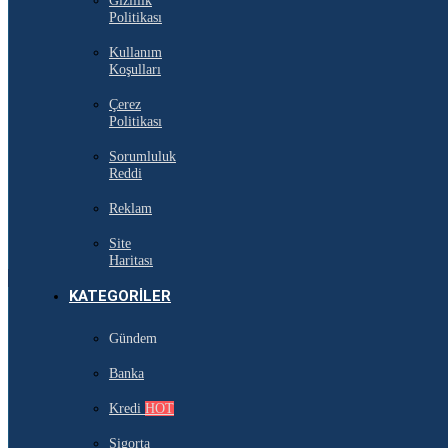
Gizlilik
Politikası
Kullanım
Koşulları
Çerez
Politikası
Sorumluluk
Reddi
Reklam
Site
Haritası
KATEGORILER
Gündem
Banka
Kredi
HOT
Sigorta