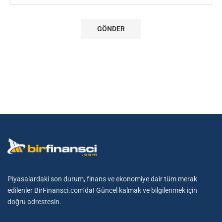
Piyasalardaki son durum, finans ve ekonomiye dair tüm merak
edilenler BirFinansci.com’da! Güncel kalmak ve bilgilenmek için
doğru adrestesin.