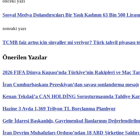
önceki yazı
Sosyal Medya Dolandırıcıları Bir Yaşlı Kadının 63 Bin 500 Lirası
sonraki yazı
TCMB faiz artışı için sinyaller mi veriyor? Türk tahvil piyasası t
Önerilen Yazılar
2026 FIFA Dünya Kupası’nda Türkiye’nin Rakipleri ve Maç Tari
İran Cumhurbaşkanı Pezeşkiyan’dan savaşı sonlandırma mesajı
Kenan Tekdağ’a CAN HOLDİNG Soruşturmasında Tahliye Karar
Hazine 3 Ayda 1,369 Trilyon TL Borçlanma Planlıyor
Gelir İdaresi Başkanlığı, Gayrimenkul İlanlarının Değerlendirilm
İran Devrim Muhafızları Ordusu’ndan 18 ABD Şirketine Saldırı