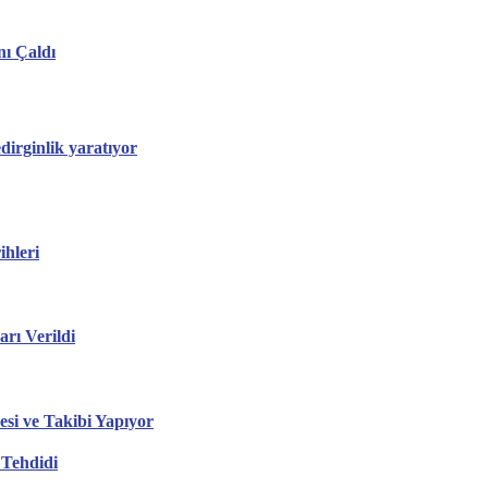
nı Çaldı
edirginlik yaratıyor
hleri
ı Verildi
esi ve Takibi Yapıyor
 Tehdidi