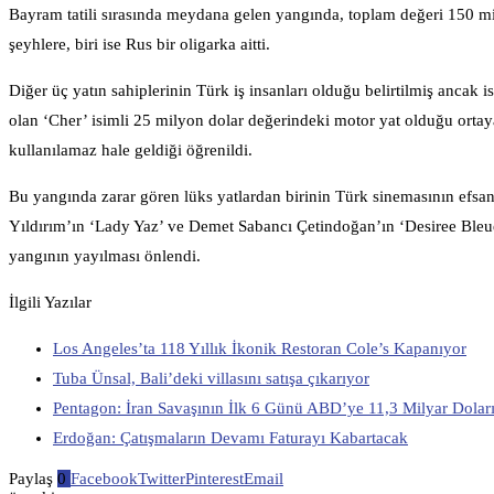
Bayram tatili sırasında meydana gelen yangında, toplam değeri 150 mi
şeyhlere, biri ise Rus bir oligarka aitti.
Diğer üç yatın sahiplerinin Türk iş insanları olduğu belirtilmiş ancak
olan ‘Cher’ isimli 25 milyon dolar değerindeki motor yat olduğu ortay
kullanılamaz hale geldiği öğrenildi.
Bu yangında zarar gören lüks yatlardan birinin Türk sinemasının efsan
Yıldırım’ın ‘Lady Yaz’ ve Demet Sabancı Çetindoğan’ın ‘Desiree Bleue’ 
yangının yayılması önlendi.
İlgili Yazılar
Los Angeles’ta 118 Yıllık İkonik Restoran Cole’s Kapanıyor
Tuba Ünsal, Bali’deki villasını satışa çıkarıyor
Pentagon: İran Savaşının İlk 6 Günü ABD’ye 11,3 Milyar Dolar
Erdoğan: Çatışmaların Devamı Faturayı Kabartacak
Paylaş
0
Facebook
Twitter
Pinterest
Email