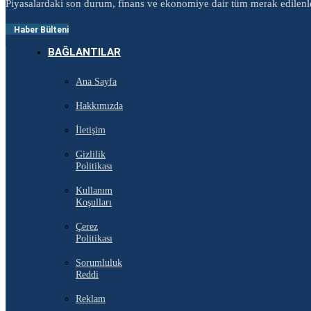
Piyasalardaki son durum, finans ve ekonomiye dair tüm merak edilenl
Haber Bülteni
BAĞLANTILAR
Ana Sayfa
Hakkımızda
İletişim
Gizlilik
Politikası
Kullanım
Koşulları
Çerez
Politikası
Sorumluluk
Reddi
Reklam