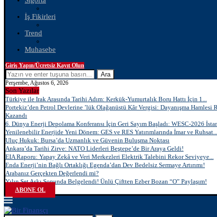
Sigorta
İş Fikirleri
Trend
Muhasebe
Giriş Yapın/Ücretsiz Kayıt Olun
Ara
Perşembe, Ağustos 6, 2026
Son Yazılar
Türkiye ile Irak Arasında Tarihi Adım: Kerkük-Yumurtalık Boru Hattı İçin 1...
Portekiz’den Petrol Devlerine ’lük Olağanüstü Kâr Vergisi: Dayanışma Hamlesi 
Kazandı
6. Dünya Enerji Depolama Konferansı İçin Geri Sayım Başladı: WESC-2026 İstan
Yenilenebilir Enerjide Yeni Dönem: GES ve RES Yatırımlarında İmar ve Ruhsat..
Uluç Hukuk: Bursa’da Uzmanlık ve Güvenin Buluşma Noktası
Ankara’da Tarihi Zirve: NATO Liderleri Beştepe’de Bir Araya Geldi!
EIA Raporu: Yapay Zekâ ve Veri Merkezleri Elektrik Talebini Rekor Seviyeye...
Enda Enerji’nin Bağlı Ortaklığı Egenda’dan Dev Bedelsiz Sermaye Artırımı!
Arabanız Gerçekten Değerlendi mi?
Yılın Set Aşkı Sonunda Belgelendi! Ünlü Çiftten Ezber Bozan “O” Paylaşım!
ABONE OL