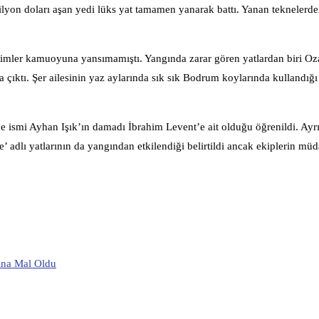
lyon doları aşan yedi lüks yat tamamen yanarak battı. Yanan teknelerd
 isimler kamuoyuna yansımamıştı. Yangında zarar gören yatlardan biri Oz
a çıktı. Şer ailesinin yaz aylarında sık sık Bodrum koylarında kullandığ
e ismi Ayhan Işık’ın damadı İbrahim Levent’e ait olduğu öğrenildi. Ayr
adlı yatlarının da yangından etkilendiği belirtildi ancak ekiplerin müd
ına Mal Oldu