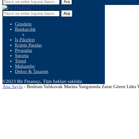
Ara
Ara
Gündem
Bankacılık
İş Fikirleri
Kripto Paralar
Piyasalar
Sigorta
Trend
Muhasebe
Dekor & Tasarım
©2023 Bir Finansçı, Tüm hakları saklıdır.
Ana Sayfa
-
Bodrum Yalıkavak Marina Yangınında Zarar Gören Lüks Y