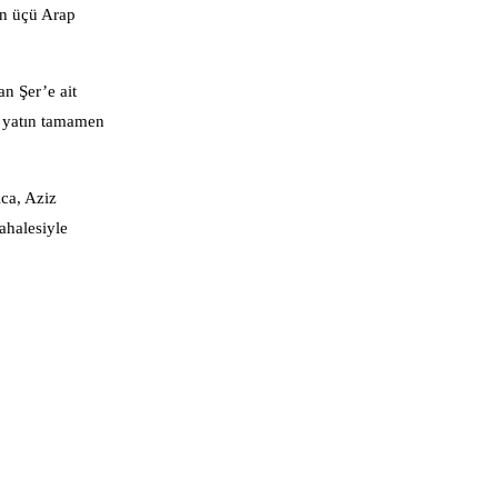
en üçü Arap
an Şer’e ait
ı yatın tamamen
ıca, Aziz
ahalesiyle