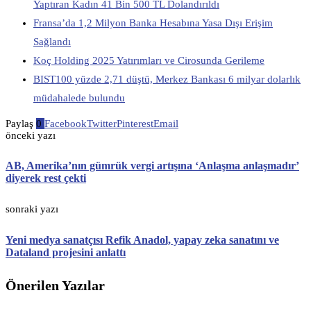
Yaptıran Kadın 41 Bin 500 TL Dolandırıldı
Fransa’da 1,2 Milyon Banka Hesabına Yasa Dışı Erişim
Sağlandı
Koç Holding 2025 Yatırımları ve Cirosunda Gerileme
BIST100 yüzde 2,71 düştü, Merkez Bankası 6 milyar dolarlık
müdahalede bulundu
Paylaş
0
Facebook
Twitter
Pinterest
Email
önceki yazı
AB, Amerika’nın gümrük vergi artışına ‘Anlaşma anlaşmadır’
diyerek rest çekti
sonraki yazı
Yeni medya sanatçısı Refik Anadol, yapay zeka sanatını ve
Dataland projesini anlattı
Önerilen Yazılar