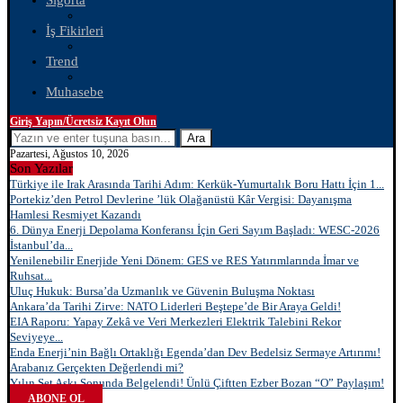
Sigorta
İş Fikirleri
Trend
Muhasebe
Giriş Yapın/Ücretsiz Kayıt Olun
Ara
Pazartesi, Ağustos 10, 2026
Son Yazılar
Türkiye ile Irak Arasında Tarihi Adım: Kerkük-Yumurtalık Boru Hattı İçin 1...
Portekiz’den Petrol Devlerine ’lük Olağanüstü Kâr Vergisi: Dayanışma
Hamlesi Resmiyet Kazandı
6. Dünya Enerji Depolama Konferansı İçin Geri Sayım Başladı: WESC-2026
İstanbul’da...
Yenilenebilir Enerjide Yeni Dönem: GES ve RES Yatırımlarında İmar ve
Ruhsat...
Uluç Hukuk: Bursa’da Uzmanlık ve Güvenin Buluşma Noktası
Ankara’da Tarihi Zirve: NATO Liderleri Beştepe’de Bir Araya Geldi!
EIA Raporu: Yapay Zekâ ve Veri Merkezleri Elektrik Talebini Rekor
Seviyeye...
Enda Enerji’nin Bağlı Ortaklığı Egenda’dan Dev Bedelsiz Sermaye Artırımı!
Arabanız Gerçekten Değerlendi mi?
Yılın Set Aşkı Sonunda Belgelendi! Ünlü Çiftten Ezber Bozan “O” Paylaşım!
ABONE OL