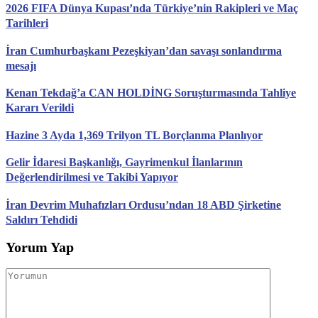
2026 FIFA Dünya Kupası’nda Türkiye’nin Rakipleri ve Maç
Tarihleri
İran Cumhurbaşkanı Pezeşkiyan’dan savaşı sonlandırma
mesajı
Kenan Tekdağ’a CAN HOLDİNG Soruşturmasında Tahliye
Kararı Verildi
Hazine 3 Ayda 1,369 Trilyon TL Borçlanma Planlıyor
Gelir İdaresi Başkanlığı, Gayrimenkul İlanlarının
Değerlendirilmesi ve Takibi Yapıyor
İran Devrim Muhafızları Ordusu’ndan 18 ABD Şirketine
Saldırı Tehdidi
Yorum Yap