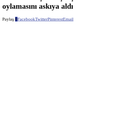
oylamasını askıya aldı
Paylaş
0
Facebook
Twitter
Pinterest
Email