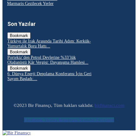
Marmaris Gezilecek Yerler
Son Yazılar
Bookmark
Türkiye ile Irak Arasında Tarihi Adım: Kerkük-
Yumurtalık Boru Hattı...
Bookmark
Portekiz’den Petrol Devlerine %33’lük
Olağanüstü Kâr Vergisi: Dayanışma Hamlesi...
Bookmark
6. Dünya Enerji Depolama Konferansı İçin Geri
Sayım Başladı:...
©2023 Bir Finansçı, Tüm hakları saklıdır.
birfinansci.com
Facebook
Twitter
Instagram
Youtube
Envelope