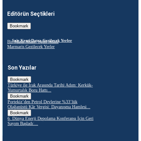
Editörün Seçtikleri
Bookmark
Şair Kenti Datça Gezilecek Yerler
Bir Masal Adası: Sedir Adası
Marmaris Gezilecek Yerler
Son Yazılar
Bookmark
Türkiye ile Irak Arasında Tarihi Adım: Kerkük-
Yumurtalık Boru Hattı...
Bookmark
Portekiz’den Petrol Devlerine %33’lük
Olağanüstü Kâr Vergisi: Dayanışma Hamlesi...
Bookmark
6. Dünya Enerji Depolama Konferansı İçin Geri
Sayım Başladı:...