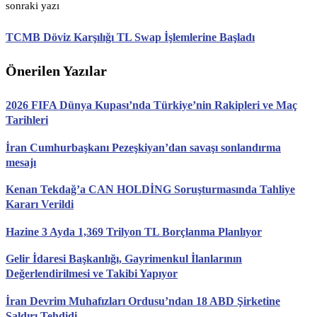
sonraki yazı
TCMB Döviz Karşılığı TL Swap İşlemlerine Başladı
Önerilen Yazılar
2026 FIFA Dünya Kupası’nda Türkiye’nin Rakipleri ve Maç
Tarihleri
İran Cumhurbaşkanı Pezeşkiyan’dan savaşı sonlandırma
mesajı
Kenan Tekdağ’a CAN HOLDİNG Soruşturmasında Tahliye
Kararı Verildi
Hazine 3 Ayda 1,369 Trilyon TL Borçlanma Planlıyor
Gelir İdaresi Başkanlığı, Gayrimenkul İlanlarının
Değerlendirilmesi ve Takibi Yapıyor
İran Devrim Muhafızları Ordusu’ndan 18 ABD Şirketine
Saldırı Tehdidi