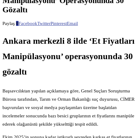
Manipülasyonu’ Operasyonunda 30
Gözaltı
Paylaş
0
Facebook
Twitter
Pinterest
Email
Ankara merkezli 8 ilde ‘Et Fiyatları
Manipülasyonu’ operasyonunda 30
gözaltı
Başsavcılıktan yapılan açıklamaya göre, Genel Suçları Soruşturma
Bürosu tarafından, Tarım ve Orman Bakanlığı suç duyurusu, CİMER
başvuruları ve sosyal medya paylaşımları üzerine başlatılan
incelemeler sonucunda bazı besici gruplarının et fiyatlarını manipüle
ederek olağanüstü şekilde yükselttiği tespit edildi.
Ekim 2025’in sonuna kadar istikrarlı seyreden karkas et fiyatlarının,