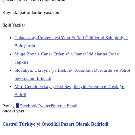
Kaynak: patronlardunyasi.com
İlgili Yazılar
Galatasaray Üniversitesi Yılın En’leri Ödüllerini Sahipleriyle
Buluşturdu
Müge Boz ve Caner Erdeniz’in İhanet İddialarına Ortak
Tepkisi
Slovakya, Ukrayna’ya Elektrik Tedarikini Durdurdu ve Petrol
Sevkiyatını Erteledi
Miro Gerede Erkaya, Eski Sevgilisiyle Evlenince Dostluğu
Bitirdi
Paylaş
0
Facebook
Twitter
Pinterest
Email
önceki yazı
Castrol Türkiye’yi Öncelikli Pazarı Olarak Belirledi