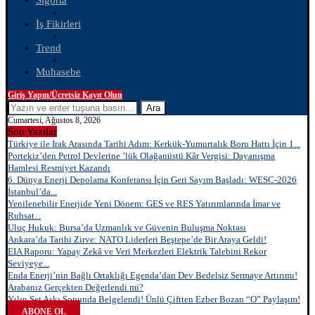
Sigorta
İş Fikirleri
Trend
Muhasebe
Giriş Yapın/Ücretsiz Kayıt Olun
Ara
Cumartesi, Ağustos 8, 2026
Son Yazılar
Türkiye ile Irak Arasında Tarihi Adım: Kerkük-Yumurtalık Boru Hattı İçin 1...
Portekiz’den Petrol Devlerine ’lük Olağanüstü Kâr Vergisi: Dayanışma
Hamlesi Resmiyet Kazandı
6. Dünya Enerji Depolama Konferansı İçin Geri Sayım Başladı: WESC-2026
İstanbul’da...
Yenilenebilir Enerjide Yeni Dönem: GES ve RES Yatırımlarında İmar ve
Ruhsat...
Uluç Hukuk: Bursa’da Uzmanlık ve Güvenin Buluşma Noktası
Ankara’da Tarihi Zirve: NATO Liderleri Beştepe’de Bir Araya Geldi!
EIA Raporu: Yapay Zekâ ve Veri Merkezleri Elektrik Talebini Rekor
Seviyeye...
Enda Enerji’nin Bağlı Ortaklığı Egenda’dan Dev Bedelsiz Sermaye Artırımı!
Arabanız Gerçekten Değerlendi mi?
Yılın Set Aşkı Sonunda Belgelendi! Ünlü Çiftten Ezber Bozan “O” Paylaşım!
ABONE OL