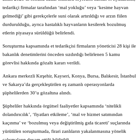
tedarikçi firmalar tarafından ‘mal yokluğu’ veya ‘kesime hayvan
gelmediği’ gibi gerekçelerle suni olarak artırıldığı ve arzın fiilen
durdurulduğu, ayrıca hastalıklı hayvanların kesilerek bozulmuş
etlerin piyasaya sürüldüğü belirlendi.
Soruşturma kapsamında et tedarikçisi firmaların yöneticisi 28 kişi ile
bakanlık denetimlerini önceden sızdırdığı belirlenen 5 kamu
görevlisi hakkında gözaltı kararı verildi.
Ankara merkezli Kırşehir, Kayseri, Konya, Bursa, Balıkesir, İstanbul
ve Sakarya’da gerçekleştirilen eş zamanlı operasyonlarda
şüphelilerden 30’u gözaltına alındı.
Şüpheliler hakkında örgütsel faaliyetler kapsamında ‘nitelikli
dolandırıcılık’, ‘fiyatları etkileme’, ‘mal ve hizmet satımından
kaçınma’ ve ‘bozulmuş veya değiştirilmiş gıda ticareti’ suçlarında
yürütülen soruşturmada, firari zanlıların yakalanmasına yönelik
çalışmaların devam ettiği bildirildi.