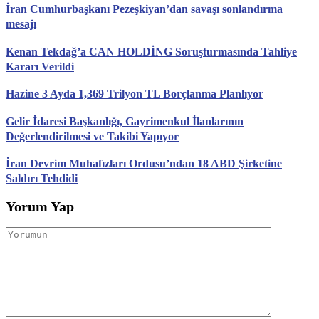
İran Cumhurbaşkanı Pezeşkiyan’dan savaşı sonlandırma
mesajı
Kenan Tekdağ’a CAN HOLDİNG Soruşturmasında Tahliye
Kararı Verildi
Hazine 3 Ayda 1,369 Trilyon TL Borçlanma Planlıyor
Gelir İdaresi Başkanlığı, Gayrimenkul İlanlarının
Değerlendirilmesi ve Takibi Yapıyor
İran Devrim Muhafızları Ordusu’ndan 18 ABD Şirketine
Saldırı Tehdidi
Yorum Yap