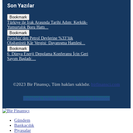
Son Yazılar
Bookmark
Türkiye ile Irak Arasında Tarihi Adım: Kerkük-
Yumurtalık Boru Hattı...
Bookmark
Portekiz’den Petrol Devlerine %33’lük
Olağanüstü Kâr Vergisi: Dayanışma Hamlesi...
Bookmark
6. Dünya Enerji Depolama Konferansı İçin Geri
Sayım Başladı:...
©2023 Bir Finansçı, Tüm hakları saklıdır.
birfinansci.com
Facebook
Twitter
Instagram
Youtube
Envelope
Gündem
Bankacılık
Piyasalar