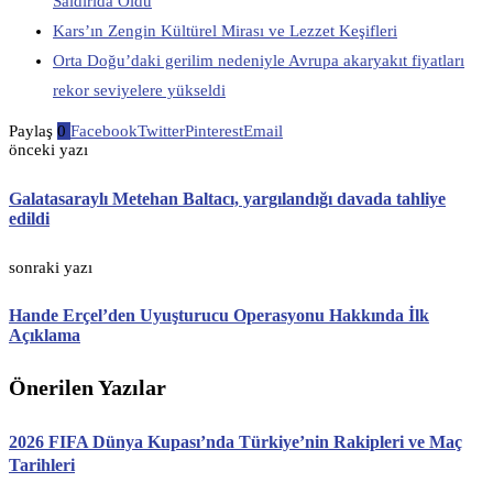
Saldırıda Öldü
Kars’ın Zengin Kültürel Mirası ve Lezzet Keşifleri
Orta Doğu’daki gerilim nedeniyle Avrupa akaryakıt fiyatları
rekor seviyelere yükseldi
Paylaş
0
Facebook
Twitter
Pinterest
Email
önceki yazı
Galatasaraylı Metehan Baltacı, yargılandığı davada tahliye
edildi
sonraki yazı
Hande Erçel’den Uyuşturucu Operasyonu Hakkında İlk
Açıklama
Önerilen Yazılar
2026 FIFA Dünya Kupası’nda Türkiye’nin Rakipleri ve Maç
Tarihleri