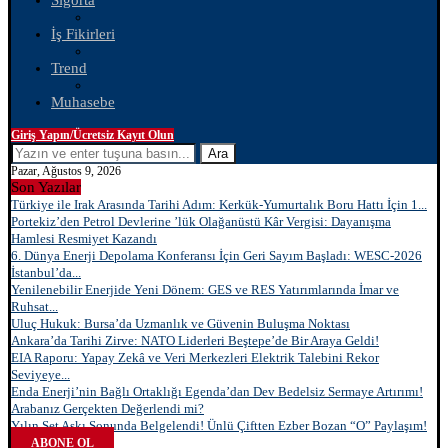
Sigorta
İş Fikirleri
Trend
Muhasebe
Giriş Yapın/Ücretsiz Kayıt Olun
Ara
Pazar, Ağustos 9, 2026
Son Yazılar
Türkiye ile Irak Arasında Tarihi Adım: Kerkük-Yumurtalık Boru Hattı İçin 1...
Portekiz’den Petrol Devlerine ’lük Olağanüstü Kâr Vergisi: Dayanışma
Hamlesi Resmiyet Kazandı
6. Dünya Enerji Depolama Konferansı İçin Geri Sayım Başladı: WESC-2026
İstanbul’da...
Yenilenebilir Enerjide Yeni Dönem: GES ve RES Yatırımlarında İmar ve
Ruhsat...
Uluç Hukuk: Bursa’da Uzmanlık ve Güvenin Buluşma Noktası
Ankara’da Tarihi Zirve: NATO Liderleri Beştepe’de Bir Araya Geldi!
EIA Raporu: Yapay Zekâ ve Veri Merkezleri Elektrik Talebini Rekor
Seviyeye...
Enda Enerji’nin Bağlı Ortaklığı Egenda’dan Dev Bedelsiz Sermaye Artırımı!
Arabanız Gerçekten Değerlendi mi?
Yılın Set Aşkı Sonunda Belgelendi! Ünlü Çiftten Ezber Bozan “O” Paylaşım!
ABONE OL