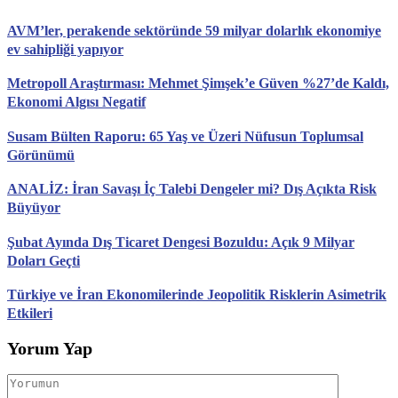
AVM’ler, perakende sektöründe 59 milyar dolarlık ekonomiye
ev sahipliği yapıyor
Metropoll Araştırması: Mehmet Şimşek’e Güven %27’de Kaldı,
Ekonomi Algısı Negatif
Susam Bülten Raporu: 65 Yaş ve Üzeri Nüfusun Toplumsal
Görünümü
ANALİZ: İran Savaşı İç Talebi Dengeler mi? Dış Açıkta Risk
Büyüyor
Şubat Ayında Dış Ticaret Dengesi Bozuldu: Açık 9 Milyar
Doları Geçti
Türkiye ve İran Ekonomilerinde Jeopolitik Risklerin Asimetrik
Etkileri
Yorum Yap