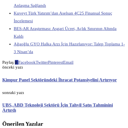
Anlaşma Sağlandı
Kuveyt Türk Yatırım’dan Aselsan 4Ç25 Finansal Sonuç
İncelemesi
BES-AR Araştırması: Asgari Ücret, Açlık Sınırının Altında
Kaldı
Ağaoğlu GYO Halka Arzı İçin Hazırlanıyor: Talep Toplama 1-
3 Nisan’da
Paylaş
0
Facebook
Twitter
Pinterest
Email
önceki yazı
Kimpur Panel Sektöründeki İhracat Potansiyelini Artırıyor
sonraki yazı
UBS, ABD Teknoloji Sektörü İçin Tahvil Satış Tahminini
Artırdı
Önerilen Yazılar