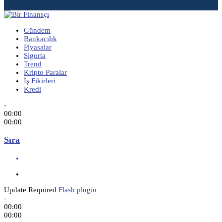
Gündem
Bankacılık
Piyasalar
Sigorta
Trend
Kripto Paralar
İş Fikirleri
Kredi
-
00:00
00:00
Sıra
Update Required
Flash plugin
-
00:00
00:00