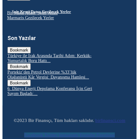
Şair Kenti Datça Gezilecek Yerler
Bir Masal Adası: Sedir Adası
Marmaris Gezilecek Yerler
Son Yazılar
Bookmark
Türkiye ile Irak Arasında Tarihi Adım: Kerkük-
Yumurtalık Boru Hattı...
Bookmark
Portekiz’den Petrol Devlerine %33’lük
Olağanüstü Kâr Vergisi: Dayanışma Hamlesi...
Bookmark
6. Dünya Enerji Depolama Konferansı İçin Geri
Sayım Başladı:...
©2023 Bir Finansçı, Tüm hakları saklıdır.
birfinansci.com
Facebook
Twitter
Instagram
Youtube
Envelope