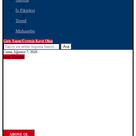
Sigorta
İş Fikirleri
Trend
Muhasebe
Giriş Yapın/Ücretsiz Kayıt Olun
Ara
Cuma, Ağustos 7, 2026
Son Yazılar
ABONE OL