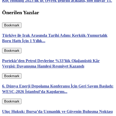
Koç Holding 2023 ilk üç çeyrek gelirini açıkladı, 886 milyar TL
Önerilen Yazılar
Bookmark
Türkiye ile Irak Arasında Tarihi Adım: Kerkük-Yumurtalık
Boru Hattı İçin 1 Yıllık...
Bookmark
Portekiz’den Petrol Devlerine %33’lük Olağanüstü Kâr
Vergisi: Dayanışma Hamlesi Resmiyet Kazandı
Bookmark
6. Dünya Enerji Depolama Konferansı İçin Geri Sayım Başladı:
WESC-2026 İstanbul’da Kapılarını...
Bookmark
Uluç Hukuk: Bursa’da Uzmanlık ve Güvenin Buluşma Noktası