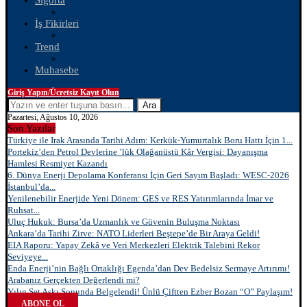
Sigorta
İş Fikirleri
Trend
Muhasebe
Giriş Yapın/Ücretsiz Kayıt Olun
Ara
Pazartesi, Ağustos 10, 2026
Son Yazılar
Türkiye ile Irak Arasında Tarihi Adım: Kerkük-Yumurtalık Boru Hattı İçin 1...
Portekiz’den Petrol Devlerine ’lük Olağanüstü Kâr Vergisi: Dayanışma
Hamlesi Resmiyet Kazandı
6. Dünya Enerji Depolama Konferansı İçin Geri Sayım Başladı: WESC-2026
İstanbul’da...
Yenilenebilir Enerjide Yeni Dönem: GES ve RES Yatırımlarında İmar ve
Ruhsat...
Uluç Hukuk: Bursa’da Uzmanlık ve Güvenin Buluşma Noktası
Ankara’da Tarihi Zirve: NATO Liderleri Beştepe’de Bir Araya Geldi!
EIA Raporu: Yapay Zekâ ve Veri Merkezleri Elektrik Talebini Rekor
Seviyeye...
Enda Enerji’nin Bağlı Ortaklığı Egenda’dan Dev Bedelsiz Sermaye Artırımı!
Arabanız Gerçekten Değerlendi mi?
Yılın Set Aşkı Sonunda Belgelendi! Ünlü Çiftten Ezber Bozan “O” Paylaşım!
ABONE OL