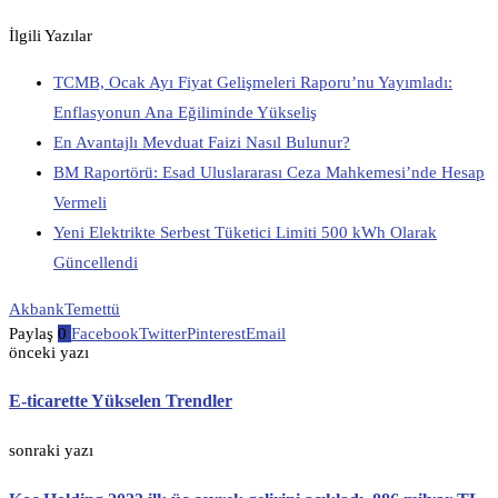
İlgili Yazılar
TCMB, Ocak Ayı Fiyat Gelişmeleri Raporu’nu Yayımladı:
Enflasyonun Ana Eğiliminde Yükseliş
En Avantajlı Mevduat Faizi Nasıl Bulunur?
BM Raportörü: Esad Uluslararası Ceza Mahkemesi’nde Hesap
Vermeli
Yeni Elektrikte Serbest Tüketici Limiti 500 kWh Olarak
Güncellendi
Akbank
Temettü
Paylaş
0
Facebook
Twitter
Pinterest
Email
önceki yazı
E-ticarette Yükselen Trendler
sonraki yazı