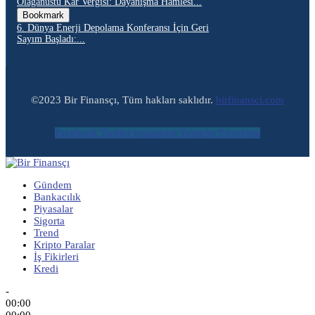
Olağanüstü Kâr Vergisi: Dayanışma Hamlesi...
Bookmark
6. Dünya Enerji Depolama Konferansı İçin Geri
Sayım Başladı:...
©2023 Bir Finansçı, Tüm hakları saklıdır.
birfinansci.com
Facebook
Twitter
Instagram
Youtube
Envelope
Gündem
Bankacılık
Piyasalar
Sigorta
Trend
Kripto Paralar
İş Fikirleri
Kredi
-
00:00