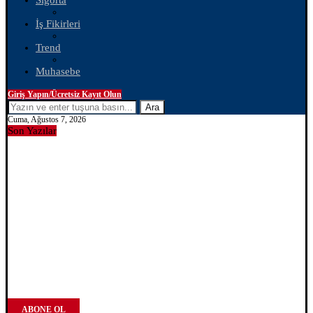
Sigorta
İş Fikirleri
Trend
Muhasebe
Giriş Yapın/Ücretsiz Kayıt Olun
Ara
Cuma, Ağustos 7, 2026
Son Yazılar
ABONE OL