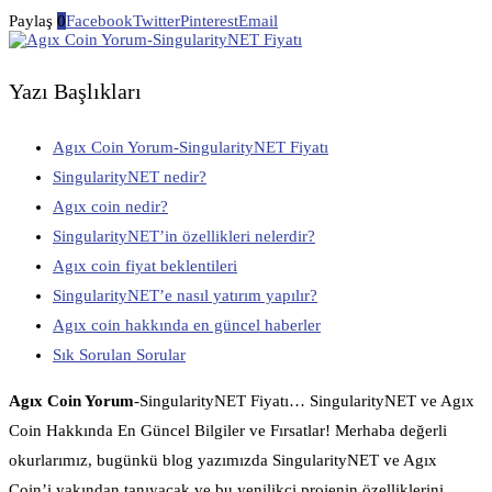
Paylaş
0
Facebook
Twitter
Pinterest
Email
Yazı Başlıkları
Agıx Coin Yorum-SingularityNET Fiyatı
SingularityNET nedir?
Agıx coin nedir?
SingularityNET’in özellikleri nelerdir?
Agıx coin fiyat beklentileri
SingularityNET’e nasıl yatırım yapılır?
Agıx coin hakkında en güncel haberler
Sık Sorulan Sorular
Agıx Coin Yorum
-SingularityNET Fiyatı… SingularityNET ve Agıx
Coin Hakkında En Güncel Bilgiler ve Fırsatlar! Merhaba değerli
okurlarımız, bugünkü blog yazımızda SingularityNET ve Agıx
Coin’i yakından tanıyacak ve bu yenilikçi projenin özelliklerini,