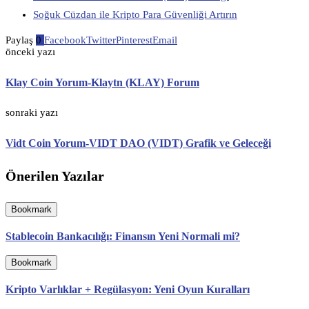
Soğuk Cüzdan ile Kripto Para Güvenliği Artırın
Paylaş
0
Facebook
Twitter
Pinterest
Email
önceki yazı
Klay Coin Yorum-Klaytn (KLAY) Forum
sonraki yazı
Vidt Coin Yorum-VIDT DAO (VIDT) Grafik ve Geleceği
Önerilen Yazılar
Bookmark
Stablecoin Bankacılığı: Finansın Yeni Normali mi?
Bookmark
Kripto Varlıklar + Regülasyon: Yeni Oyun Kuralları