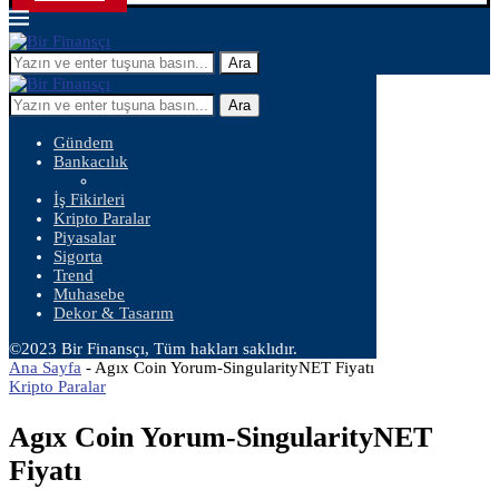
Ara
Ara
Gündem
Bankacılık
İş Fikirleri
Kripto Paralar
Piyasalar
Sigorta
Trend
Muhasebe
Dekor & Tasarım
©2023 Bir Finansçı, Tüm hakları saklıdır.
Ana Sayfa
-
Agıx Coin Yorum-SingularityNET Fiyatı
Kripto Paralar
Agıx Coin Yorum-SingularityNET
Fiyatı