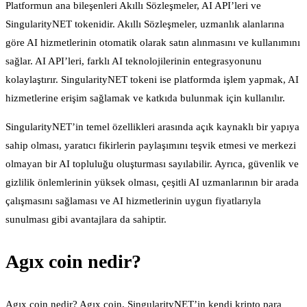
Platformun ana bileşenleri Akıllı Sözleşmeler, AI API’leri ve
SingularityNET tokenidir. Akıllı Sözleşmeler, uzmanlık alanlarına
göre AI hizmetlerinin otomatik olarak satın alınmasını ve kullanımını
sağlar. AI API’leri, farklı AI teknolojilerinin entegrasyonunu
kolaylaştırır. SingularityNET tokeni ise platformda işlem yapmak, AI
hizmetlerine erişim sağlamak ve katkıda bulunmak için kullanılır.
SingularityNET’in temel özellikleri arasında açık kaynaklı bir yapıya
sahip olması, yaratıcı fikirlerin paylaşımını teşvik etmesi ve merkezi
olmayan bir AI topluluğu oluşturması sayılabilir. Ayrıca, güvenlik ve
gizlilik önlemlerinin yüksek olması, çeşitli AI uzmanlarının bir arada
çalışmasını sağlaması ve AI hizmetlerinin uygun fiyatlarıyla
sunulması gibi avantajlara da sahiptir.
Agıx coin nedir?
Agıx coin nedir? Agıx coin, SingularityNET’in kendi kripto para