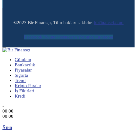
©2023 Bir Finansçı, Tüm hakları saklıdır.
birfinansci.com
Facebook
Twitter
Instagram
Youtube
Envelope
Gündem
Bankacılık
Piyasalar
Sigorta
Trend
Kripto Paralar
İş Fikirleri
Kredi
-
00:00
00:00
Sıra