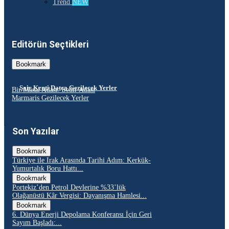
Trend
NEW
Editörün Seçtikleri
Bookmark
Şair Kenti Datça Gezilecek Yerler
Bir Masal Adası: Sedir Adası
Marmaris Gezilecek Yerler
Son Yazılar
Bookmark
Türkiye ile Irak Arasında Tarihi Adım: Kerkük-
Yumurtalık Boru Hattı...
Bookmark
Portekiz’den Petrol Devlerine %33’lük
Olağanüstü Kâr Vergisi: Dayanışma Hamlesi...
Bookmark
6. Dünya Enerji Depolama Konferansı İçin Geri
Sayım Başladı:...