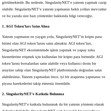
görülmektedir. Bu nedenle, SingularityNET’e yatırım yapmak cazip
olabilir. SingularityNET’e yatırım yapmanın farklı yolları mevcuttur
ve bu yazıda size bazı yöntemler hakkında bilgi vereceğiz.
1. AGI Token’ları Satın Alma
Yatırım yapmanın en yaygın yolu, SingularityNET’in kripto para
birimi olan AGI token’larını satın almaktır. AGI token’ları,
SingularityNET ekosisteminde işlem yapmak ve yapay zeka
hizmetlerine erişmek için kullanılan bir kripto para birimidir. AGI
token’larını borsalardan satın alabilir veya kullanıcı dostu bir
arayüze sahip olan SingularityNET platformunda doğrudan satın
alabilirsiniz. Yatırım yapmadan önce, iyi bir araştırma yapmanız ve
piyasa hareketlerini takip etmeniz önemlidir.
2. SingularityNET’e Katkıda Bulunma
SingularityNET’e katkıda bulunmak da bir yatırım yöntemi olarak
değerlendirilebilir. SingularityNET açık kaynaklı bir projedir ve