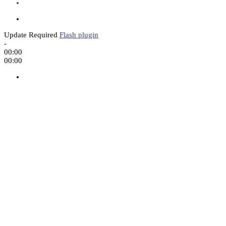
Update Required
Flash plugin
-
00:00
00:00