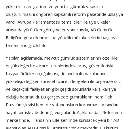
yükümlülükler getiren ve yeni bir gümrük yapısının
oluşturulmasını öngören kapsamlı reform paketinde uzlaşıya
vardı. Avrupa Parlamentosu temsilcileri ile üye ülkeler
arasında yürütülen görüşmeler sonucunda, AB Gümrük
Birliği’nin güncellenmesine yönelik müzakerelerin başarıyla
tamamlandığı bildirildi.
Yapılan açıklamada, mevcut gümrük sistemlerinin özellikle
düşük değerli e-ticaret ürünlerindeki artış, güvenlik riski
taşıyan ürünlerin çoğalması, dolandırıcılık vakalarının
yükselişi, değişen küresel ticaret dengeleri ile organize suç
ve kaçakçılık faaliyetleri gibi çeşitli sorunlarla karşı karşıya
olduğu hatırlatıldı. Bu çerçevede gümrüklerin, hem Tek
Pazar’ın işleyişi hem de vatandaşların korunması açısından
hayati bir işlev üstlendiği vurgulandı. Açıklamada, “Reformun
merkezinde, Fransa’nın Lille şehrinde kurulacak yeni bir AB
ajansı olan AB Gümrük Otoritesi yer almaktadır. Bu kurum,