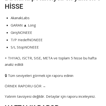
HİSSE
AkanakLabs
GARAN ▲ Long
GirişNONEEE
T/P HedefNONEEE
S/L StopNONEEE
+ THYAO, ISCTR, SISE, META ve toplam 5 hisse bu hafta
analiz edildi
🔒 Tüm seviyeleri görmek için raporu edinin
ÖRNEK RAPORU GÖR →
Yatırım tavsiyesi değildir. Detaylar için raporu inceleyiniz.