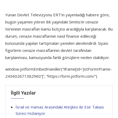
Yunan Devlet Televizyonu ERT’in yayımladığı habere göre,
bugün yaşamını yitiren 88 yaşındaki Simitis’in cenaze
töreninin masrafları kamu bütçesi aracılığıyla karşılanacak. Bu
durum, cenaze masraflarının nasıl finanse edileceği
konusunda yapılan tartışmaları yeniden alevlendirdi. Siyasi
figürlerin cenaze masraflarının devlet tarafından
karşılanması, kamuoyunda farklı görüşlere neden olabiliyor.
window.jotformEmbedHandler(“iframe[id=’JotFormIFrame-
243602671382960′]”, “https://form.jotform.com/”)
İlgili Yazılar
İsrail ve Hamas Arasındaki Ateşkes ile Esir Takası
Süreci Hızlanıyor