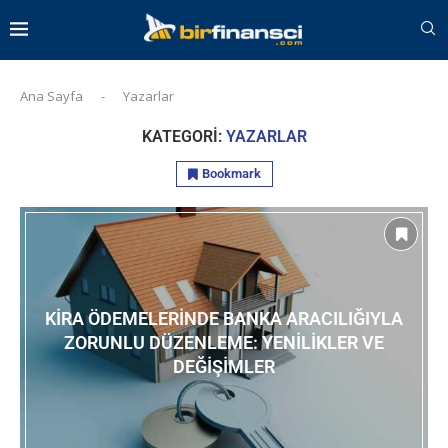
Ana Sayfa
-
Yazarlar
KATEGORI:
YAZARLAR
Bookmark
KIRA ÖDEMELERINDE BANKA ARACILIĞIYLA
ZORUNLU DÜZENLEME: YENILIKLER VE
DEĞIŞIMLER