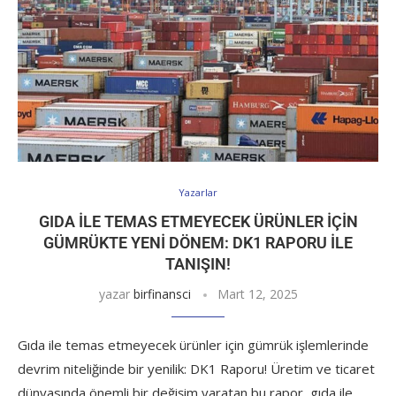
Yazarlar
GIDA ILE TEMAS ETMEYECEK ÜRÜNLER IÇIN
GÜMRÜKTE YENI DÖNEM: DK1 RAPORU ILE
TANIŞIN!
yazar
birfinansci
Mart 12, 2025
Gıda ile temas etmeyecek ürünler için gümrük işlemlerinde
devrim niteliğinde bir yenilik: DK1 Raporu! Üretim ve ticaret
dünyasında önemli bir değişim yaratan bu rapor, gıda ile