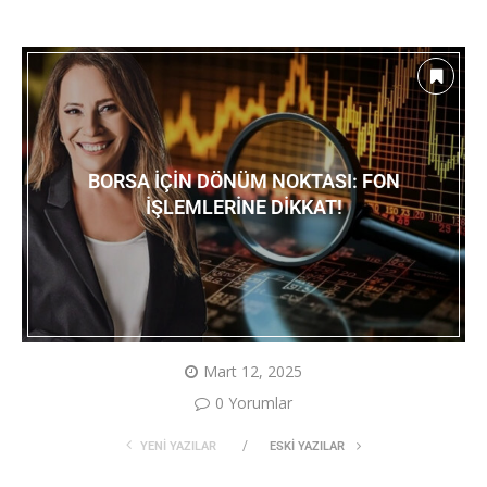
BORSA İÇIN DÖNÜM NOKTASI: FON
İŞLEMLERINE DIKKAT!
Mart 12, 2025
0 Yorumlar
YENI YAZILAR
ESKI YAZILAR