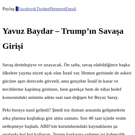
Paylaş
0
Facebook
Twitter
Pinterest
Email
Yavuz Baydar – Trump’ın Savaşa
Girişi
Savaş derinleşiyor ve uzayacak. Ön safta, savaş olabildiğince başka
ülkelere yayma niyeti açık olan İsrail var. Hemen gerisinde de askeri
gücüne aşırı derecede güvenli, ama gerçekte İsrail’in karar ve
tercihlerine kapılmış görünen, hem gerekçe hem de nihai hedef
konusundaki anlatımı adeta saat saat değişen bir Beyaz Saray.
Peki buraya nasıl gelindi? Şimdi toz duman arasında gelişmelerin
arka planına kuşbakışı göz atma zamanı. Son 48 saat içinde resim
netleşmeye başladı. ABD’nin kurumlarındaki kaynaklarını şu
sıralarda bol bol kullanan, Trump baskısına rağmen iyi habercilik