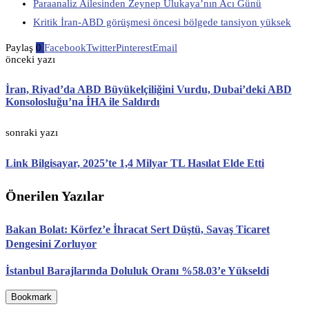
Paraanaliz Ailesinden Zeynep Ulukaya’nın Acı Günü
Kritik İran-ABD görüşmesi öncesi bölgede tansiyon yüksek
Paylaş
0
Facebook
Twitter
Pinterest
Email
önceki yazı
İran, Riyad’da ABD Büyükelçiliğini Vurdu, Dubai’deki ABD
Konsolosluğu’na İHA ile Saldırdı
sonraki yazı
Link Bilgisayar, 2025’te 1,4 Milyar TL Hasılat Elde Etti
Önerilen Yazılar
Bakan Bolat: Körfez’e İhracat Sert Düştü, Savaş Ticaret
Dengesini Zorluyor
İstanbul Barajlarında Doluluk Oranı %58.03’e Yükseldi
Bookmark