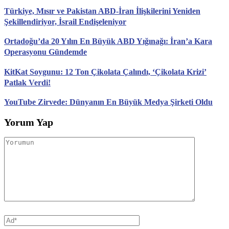
Türkiye, Mısır ve Pakistan ABD-İran İlişkilerini Yeniden
Şekillendiriyor, İsrail Endişeleniyor
Ortadoğu’da 20 Yılın En Büyük ABD Yığınağı: İran’a Kara
Operasyonu Gündemde
KitKat Soygunu: 12 Ton Çikolata Çalındı, ‘Çikolata Krizi’
Patlak Verdi!
YouTube Zirvede: Dünyanın En Büyük Medya Şirketi Oldu
Yorum Yap