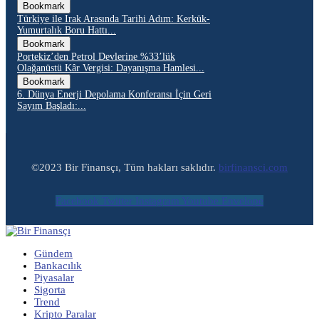
Bookmark
Türkiye ile Irak Arasında Tarihi Adım: Kerkük-
Yumurtalık Boru Hattı...
Bookmark
Portekiz’den Petrol Devlerine %33’lük
Olağanüstü Kâr Vergisi: Dayanışma Hamlesi...
Bookmark
6. Dünya Enerji Depolama Konferansı İçin Geri
Sayım Başladı:...
©2023 Bir Finansçı, Tüm hakları saklıdır.
birfinansci.com
Facebook
Twitter
Instagram
Youtube
Envelope
Gündem
Bankacılık
Piyasalar
Sigorta
Trend
Kripto Paralar