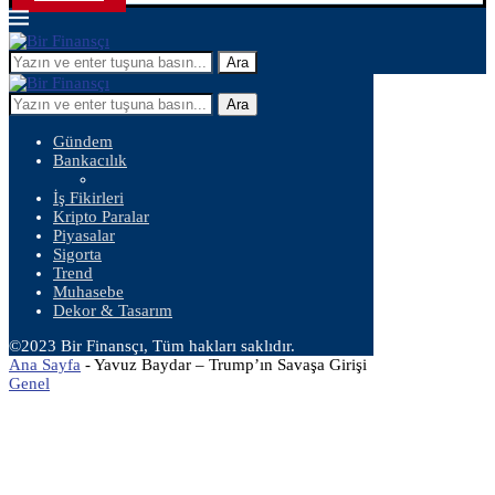
Ara
Ara
Gündem
Bankacılık
İş Fikirleri
Kripto Paralar
Piyasalar
Sigorta
Trend
Muhasebe
Dekor & Tasarım
©2023 Bir Finansçı, Tüm hakları saklıdır.
Ana Sayfa
-
Yavuz Baydar – Trump’ın Savaşa Girişi
Genel