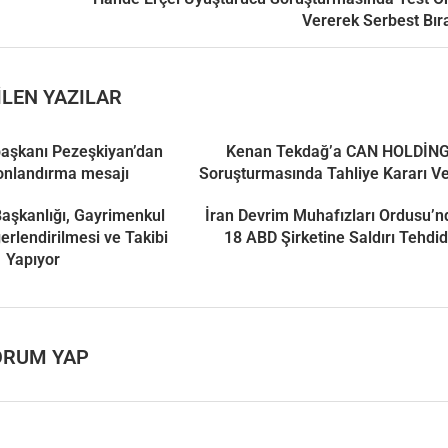
Vererek Serbest Bıra
LEN YAZILAR
aşkanı Pezeşkiyan’dan
Kenan Tekdağ’a CAN HOLDİN
onlandırma mesajı
Soruşturmasında Tahliye Kararı Ve
 Başkanlığı, Gayrimenkul
İran Devrim Muhafızları Ordusu’
ğerlendirilmesi ve Takibi
18 ABD Şirketine Saldırı Tehdid
Yapıyor
ORUM YAP