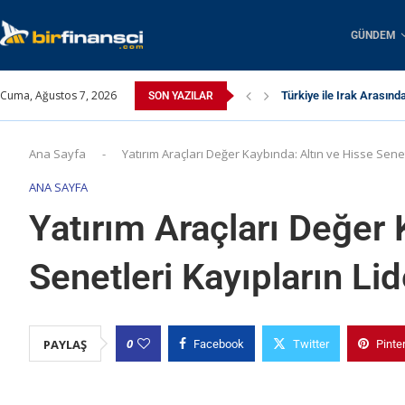
GÜNDEM
Cuma, Ağustos 7, 2026
Türkiye ile Irak Arasınd
SON YAZILAR
Ana Sayfa
-
Yatırım Araçları Değer Kaybında: Altın ve Hisse Senet
ANA SAYFA
Yatırım Araçları Değer 
Senetleri Kayıpların Lid
0
PAYLAŞ
Facebook
Twitter
Pinte