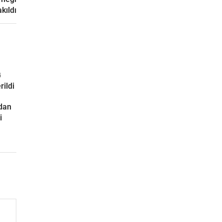
kıldı
G
rildi
ndan
i