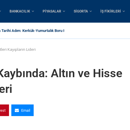
BANKACILIK
PIYASALAR
SIGORTA
İŞ FIKIRLERI
a Tarihi Adım: Kerkük-Yumurtalık Boru Hattı İçin 1...
leri Kayıpların Lideri
Kaybında: Altın ve Hisse
eri
rest
Email