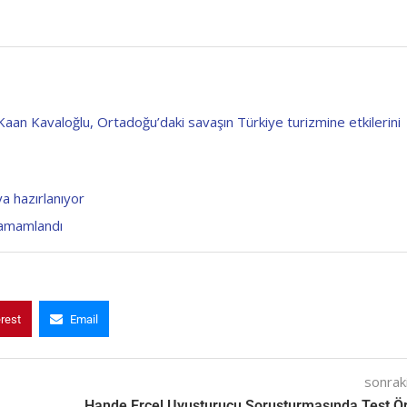
ı Kaan Kavaloğlu, Ortadoğu’daki savaşın Türkiye turizmine etkilerini
ya hazırlanıyor
 Tamamlandı
erest
Email
sonraki
Hande Erçel Uyuşturucu Soruşturmasında Test Ö