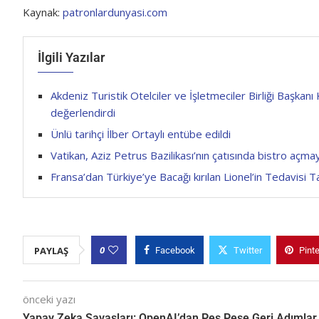
Kaynak:
patronlardunyasi.com
İlgili Yazılar
Akdeniz Turistik Otelciler ve İşletmeciler Birliği Başkan
değerlendirdi
Ünlü tarihçi İlber Ortaylı entübe edildi
Vatikan, Aziz Petrus Bazilikası’nın çatısında bistro açma
Fransa’dan Türkiye’ye Bacağı kırılan Lionel’in Tedavisi
0
PAYLAŞ
Facebook
Twitter
Pint
önceki yazı
Yapay Zeka Savaşları: OpenAI’dan Peş Peşe Geri Adımlar