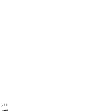
 yazı
rneği