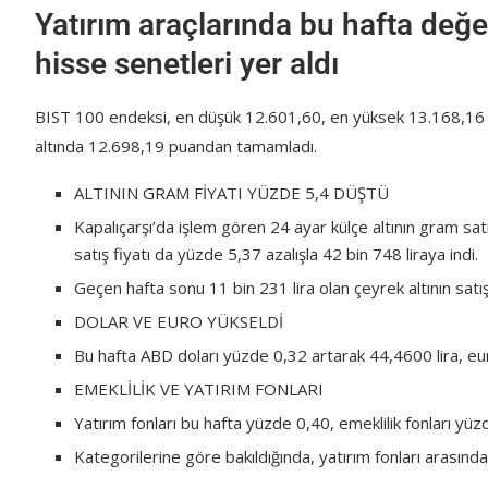
Yatırım araçlarında bu hafta değer
hisse senetleri yer aldı
BIST 100 endeksi, en düşük 12.601,60, en yüksek 13.168,16 p
altında 12.698,19 puandan tamamladı.
ALTININ GRAM FİYATI YÜZDE 5,4 DÜŞTÜ
Kapalıçarşı’da işlem gören 24 ayar külçe altının gram satı
satış fiyatı da yüzde 5,37 azalışla 42 bin 748 liraya indi.
Geçen hafta sonu 11 bin 231 lira olan çeyrek altının satış
DOLAR VE EURO YÜKSELDİ
Bu hafta ABD doları yüzde 0,32 artarak 44,4600 lira, eu
EMEKLİLİK VE YATIRIM FONLARI
Yatırım fonları bu hafta yüzde 0,40, emeklilik fonları yü
Kategorilerine göre bakıldığında, yatırım fonları arasında