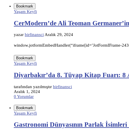
Bookmark
Yaşam Keyfi
CerModern’de Ali Teoman Germaner’in 
yazar
birfinansci
Aralık 29, 2024
window.jotformEmbedHandler(“iframe[id=’JotFormIFrame-24360
Bookmark
Yaşam Keyfi
Diyarbakır’da 8. Tüyap Kitap Fuarı: 8
tarafından yazılmıştır
birfinansci
Aralık 1, 2024
0 Yorumlar
Bookmark
Yaşam Keyfi
Gastronomi Dünyasının Parlak İsimleri