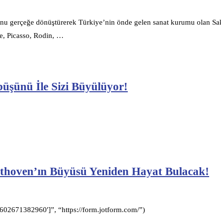
nunu gerçeğe dönüştürerek Türkiye’nin önde gelen sanat kurumu olan Sa
e, Picasso, Rodin, …
üşünü İle Sizi Büyülüyor!
eethoven’ın Büyüsü Yeniden Hayat Bulacak!
2671382960′]”, “https://form.jotform.com/”)