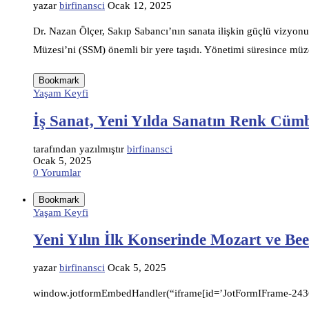
yazar
birfinansci
Ocak 12, 2025
Dr. Nazan Ölçer, Sakıp Sabancı’nın sanata ilişkin güçlü vizyo
Müzesi’ni (SSM) önemli bir yere taşıdı. Yönetimi süresince müz
Bookmark
Yaşam Keyfi
İş Sanat, Yeni Yılda Sanatın Renk Cümb
tarafından yazılmıştır
birfinansci
Ocak 5, 2025
0 Yorumlar
Bookmark
Yaşam Keyfi
Yeni Yılın İlk Konserinde Mozart ve B
yazar
birfinansci
Ocak 5, 2025
window.jotformEmbedHandler(“iframe[id=’JotFormIFrame-24360