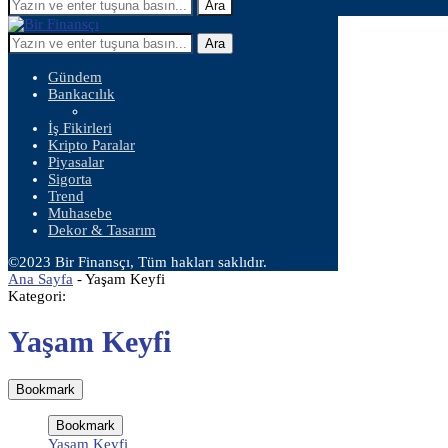
Ara
Ara
Gündem
Bankacılık
İş Fikirleri
Kripto Paralar
Piyasalar
Sigorta
Trend
Muhasebe
Dekor & Tasarım
©2023 Bir Finansçı, Tüm hakları saklıdır.
Ana Sayfa
-
Yaşam Keyfi
Kategori:
Yaşam Keyfi
Bookmark
Bookmark
Yaşam Keyfi