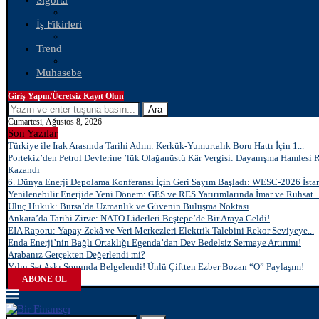
Sigorta
İş Fikirleri
Trend
Muhasebe
Giriş Yapın/Ücretsiz Kayıt Olun
Ara
Cumartesi, Ağustos 8, 2026
Son Yazılar
Türkiye ile Irak Arasında Tarihi Adım: Kerkük-Yumurtalık Boru Hattı İçin 1...
Portekiz’den Petrol Devlerine ’lük Olağanüstü Kâr Vergisi: Dayanışma Hamlesi 
Kazandı
6. Dünya Enerji Depolama Konferansı İçin Geri Sayım Başladı: WESC-2026 İstan
Yenilenebilir Enerjide Yeni Dönem: GES ve RES Yatırımlarında İmar ve Ruhsat..
Uluç Hukuk: Bursa’da Uzmanlık ve Güvenin Buluşma Noktası
Ankara’da Tarihi Zirve: NATO Liderleri Beştepe’de Bir Araya Geldi!
EIA Raporu: Yapay Zekâ ve Veri Merkezleri Elektrik Talebini Rekor Seviyeye...
Enda Enerji’nin Bağlı Ortaklığı Egenda’dan Dev Bedelsiz Sermaye Artırımı!
Arabanız Gerçekten Değerlendi mi?
Yılın Set Aşkı Sonunda Belgelendi! Ünlü Çiftten Ezber Bozan “O” Paylaşım!
ABONE OL