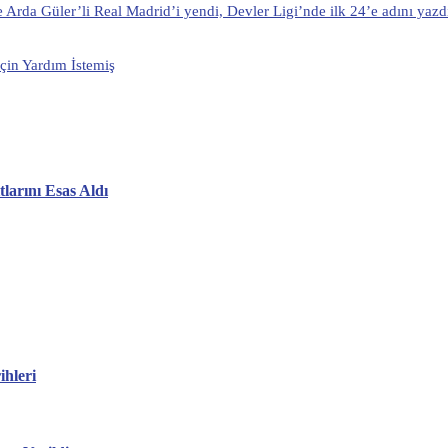
 Arda Güler’li Real Madrid’i yendi, Devler Ligi’nde ilk 24’e adını yazd
çin Yardım İstemiş
larını Esas Aldı
hleri