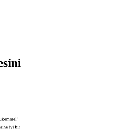
esini
 mükemmel’
ine iyi bir