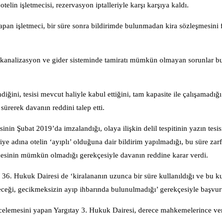
in işletmecisi, rezervasyon iptalleriyle karşı karşıya kaldı.
pan işletmeci, bir süre sonra bildirimde bulunmadan kira sözleşmesini f
ı’, ‘kanalizasyon ve gider sisteminde tamiratı mümkün olmayan sorunlar 
ğini, tesisi mevcut haliyle kabul ettiğini, tam kapasite ile çalışamadığı
ürerek davanın reddini talep etti.
n Şubat 2019’da imzalandığı, olaya ilişkin delil tespitinin yazın tesi
iye adına otelin ‘ayıplı’ olduğuna dair bildirim yapılmadığı, bu süre zarf
rmesinin mümkün olmadığı gerekçesiyle davanın reddine karar verdi.
36. Hukuk Dairesi de ‘kiralananın uzunca bir süre kullanıldığı ve bu k
ceği, gecikmeksizin ayıp ihbarında bulunulmadığı’ gerekçesiyle başvur
incelemesini yapan Yargıtay 3. Hukuk Dairesi, derece mahkemelerince ver