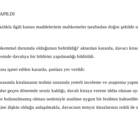
APILDI
azlıkla ilgili kanun maddelerinin mahkemeler tarafından doğru şekilde 
kemmel durumda olduğunun belirtildiği’ aktarılan kararda, davacı kirac
sinde davalıya bir bildirim yapılmadığı bildirildi.
a işaret edilen kararda, şunlara yer verildi:
nrasında kiralananın teslimi sırasında yeterli inceleme ve araştırma yap
adar geçen dönemde sessiz kaldığı, davalı kiraya verene iddia olunan ay
mde bulunulmamış olması nedeniyle usulüne uygun bir fesihten bahsedil
ğine ilişkin olduğu anlaşılmakla, davacının temyiz itirazlarının reddi ile