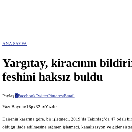
ANA SAYFA
Yargıtay, kiracının bildi
feshini haksız buldu
Paylaş
0
Facebook
Twitter
Pinterest
Email
Yazı Boyutu:16px32pxYazdır
Dairenin kararına göre, bir işletmeci, 2019’da Tekirdağ’da 47 odalı bir
olduğu ifade edilmesine rağmen işletmeci, kanalizasyon ve gider sistem