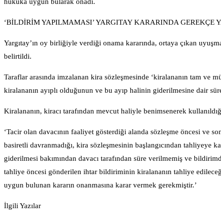
hukuka uygun bularak onadı.
‘BİLDİRİM YAPILMAMASI’ YARGITAY KARARINDA GEREKÇE Y
Yargıtay’ın oy birliğiyle verdiği onama kararında, ortaya çıkan uyuşm
belirtildi.
Taraflar arasında imzalanan kira sözleşmesinde ‘kiralananın tam ve mü
kiralananın ayıplı olduğunun ve bu ayıp halinin giderilmesine dair süre
Kiralananın, kiracı tarafından mevcut haliyle benimsenerek kullanıldığın
‘Tacir olan davacının faaliyet gösterdiği alanda sözleşme öncesi ve so
basiretli davranmadığı, kira sözleşmesinin başlangıcından tahliyeye k
giderilmesi bakımından davacı tarafından süre verilmemiş ve bildiri
tahliye öncesi gönderilen ihtar bildiriminin kiralananın tahliye edilece
uygun bulunan kararın onanmasına karar vermek gerekmiştir.’
İlgili Yazılar