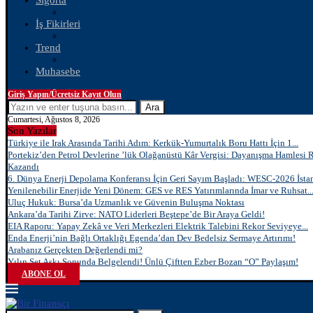
Sigorta
İş Fikirleri
Trend
Muhasebe
Giriş Yapın/Ücretsiz Kayıt Olun
Ara
Cumartesi, Ağustos 8, 2026
Son Yazılar
Türkiye ile Irak Arasında Tarihi Adım: Kerkük-Yumurtalık Boru Hattı İçin 1...
Portekiz’den Petrol Devlerine ’lük Olağanüstü Kâr Vergisi: Dayanışma Hamlesi 
Kazandı
6. Dünya Enerji Depolama Konferansı İçin Geri Sayım Başladı: WESC-2026 İstan
Yenilenebilir Enerjide Yeni Dönem: GES ve RES Yatırımlarında İmar ve Ruhsat..
Uluç Hukuk: Bursa’da Uzmanlık ve Güvenin Buluşma Noktası
Ankara’da Tarihi Zirve: NATO Liderleri Beştepe’de Bir Araya Geldi!
EIA Raporu: Yapay Zekâ ve Veri Merkezleri Elektrik Talebini Rekor Seviyeye...
Enda Enerji’nin Bağlı Ortaklığı Egenda’dan Dev Bedelsiz Sermaye Artırımı!
Arabanız Gerçekten Değerlendi mi?
Yılın Set Aşkı Sonunda Belgelendi! Ünlü Çiftten Ezber Bozan “O” Paylaşım!
ABONE OL