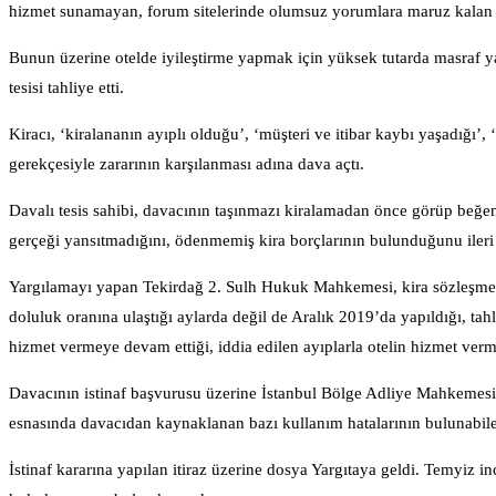
hizmet sunamayan, forum sitelerinde olumsuz yorumlara maruz kalan otel
Bunun üzerine otelde iyileştirme yapmak için yüksek tutarda masraf ya
tesisi tahliye etti.
Kiracı, ‘kiralananın ayıplı olduğu’, ‘müşteri ve itibar kaybı yaşadığ
gerekçesiyle zararının karşılanması adına dava açtı.
Davalı tesis sahibi, davacının taşınmazı kiralamadan önce görüp beğendi
gerçeği yansıtmadığını, ödenmemiş kira borçlarının bulunduğunu ileri s
Yargılamayı yapan Tekirdağ 2. Sulh Hukuk Mahkemesi, kira sözleşmesini
doluluk oranına ulaştığı aylarda değil de Aralık 2019’da yapıldığı, tahl
hizmet vermeye devam ettiği, iddia edilen ayıplarla otelin hizmet ve
Davacının istinaf başvurusu üzerine İstanbul Bölge Adliye Mahkemesi 
esnasında davacıdan kaynaklanan bazı kullanım hatalarının bulunabile
İstinaf kararına yapılan itiraz üzerine dosya Yargıtaya geldi. Temyiz 