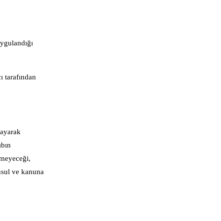
uygulandığı
ı tarafından
mayarak
ıbın
emeyeceği,
 usul ve kanuna