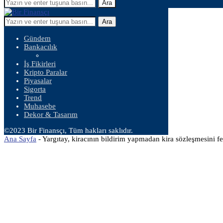
Ara
Ara
Gündem
Bankacılık
İş Fikirleri
Kripto Paralar
Piyasalar
Sigorta
Trend
Muhasebe
Dekor & Tasarım
©2023 Bir Finansçı, Tüm hakları saklıdır.
Ana Sayfa
-
Yargıtay, kiracının bildirim yapmadan kira sözleşmesini f