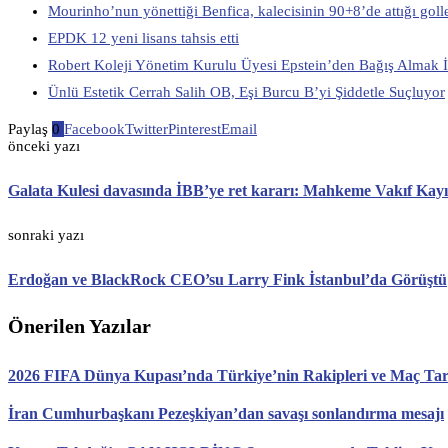
Mourinho’nun yönettiği Benfica, kalecisinin 90+8’de attığı golle
EPDK 12 yeni lisans tahsis etti
Robert Koleji Yönetim Kurulu Üyesi Epstein’den Bağış Almak İ
Ünlü Estetik Cerrah Salih OB, Eşi Burcu B’yi Şiddetle Suçluyor
Paylaş
0
Facebook
Twitter
Pinterest
Email
önceki yazı
Galata Kulesi davasında İBB’ye ret kararı: Mahkeme Vakıf Kayıt
sonraki yazı
Erdoğan ve BlackRock CEO’su Larry Fink İstanbul’da Görüştü
Önerilen Yazılar
2026 FIFA Dünya Kupası’nda Türkiye’nin Rakipleri ve Maç Tari
İran Cumhurbaşkanı Pezeşkiyan’dan savaşı sonlandırma mesajı