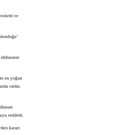
eshetti ve
bulunduğu’
 iddiasının
sin en yoğun
ında otelin
ullanım
uyu reddetti.
ilen kararı