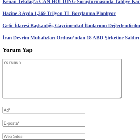
Kenan Tekdağ’a CAN HOLDİNG Soruşturmasında Tahliye Karar
Hazine 3 Ayda 1,369 Trilyon TL Borçlanma Planlıyor
Gelir İdaresi Başkanlığı, Gayrimenkul İlanlarının Değerlendirilm
İran Devrim Muhafızları Ordusu’ndan 18 ABD Şirketine Saldırı
Yorum Yap