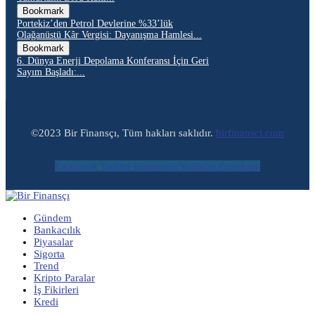
Bookmark
Portekiz’den Petrol Devlerine %33’lük
Olağanüstü Kâr Vergisi: Dayanışma Hamlesi...
Bookmark
6. Dünya Enerji Depolama Konferansı İçin Geri
Sayım Başladı:...
©2023 Bir Finansçı, Tüm hakları saklıdır.
birfinansci.com
Facebook
Twitter
Instagram
Youtube
Envelope
Gündem
Bankacılık
Piyasalar
Sigorta
Trend
Kripto Paralar
İş Fikirleri
Kredi