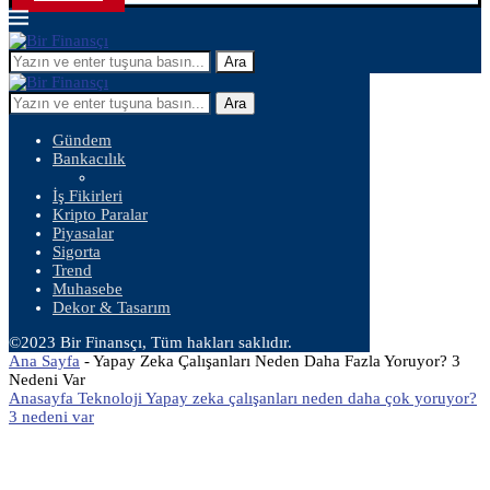
Ara
Ara
Gündem
Bankacılık
İş Fikirleri
Kripto Paralar
Piyasalar
Sigorta
Trend
Muhasebe
Dekor & Tasarım
©2023 Bir Finansçı, Tüm hakları saklıdır.
Ana Sayfa
-
Yapay Zeka Çalışanları Neden Daha Fazla Yoruyor? 3
Nedeni Var
Anasayfa Teknoloji Yapay zeka çalışanları neden daha çok yoruyor?
3 nedeni var