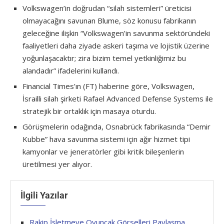
Volkswagen’in doğrudan “silah sistemleri” üreticisi
olmayacağını savunan Blume, söz konusu fabrikanın
geleceğine ilişkin “Volkswagen’in savunma sektöründeki
faaliyetleri daha ziyade askeri taşıma ve lojistik üzerine
yoğunlaşacaktır; zira bizim temel yetkinliğimiz bu
alandadır” ifadelerini kullandı.
Financial Times’ın (FT) haberine göre, Volkswagen,
İsrailli silah şirketi Rafael Advanced Defense Systems ile
stratejik bir ortaklık için masaya oturdu.
Görüşmelerin odağında, Osnabrück fabrikasında “Demir
Kubbe” hava savunma sistemi için ağır hizmet tipi
kamyonlar ve jeneratörler gibi kritik bileşenlerin
üretilmesi yer alıyor.
İlgili Yazılar
Rakip İşletmeye Oyuncak Görselleri Paylaşma