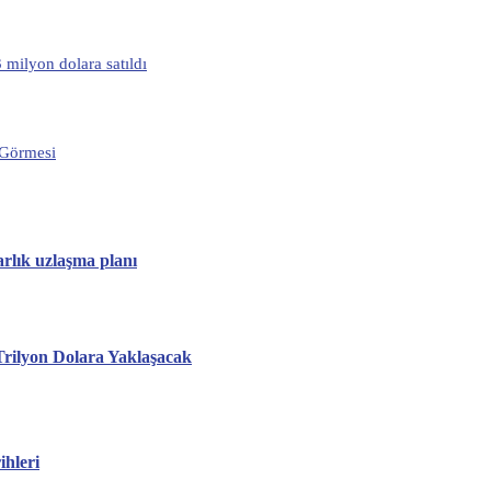
 milyon dolara satıldı
 Görmesi
rlık uzlaşma planı
ilyon Dolara Yaklaşacak
hleri