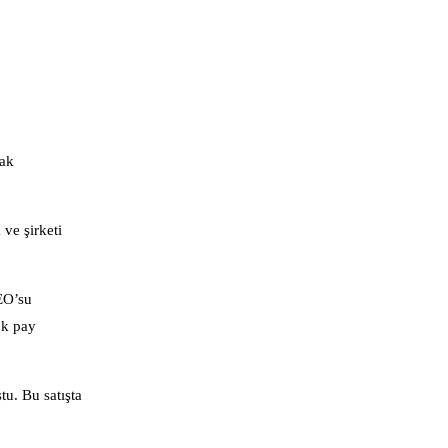
cak
ve şirketi
CEO’su
uk pay
tu. Bu satışta