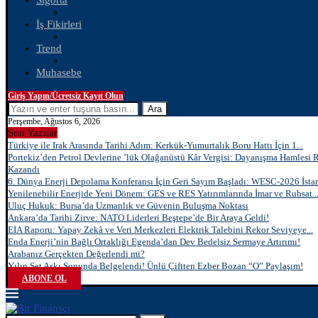
Sigorta
İş Fikirleri
Trend
Muhasebe
Giriş Yapın/Ücretsiz Kayıt Olun
Ara
Perşembe, Ağustos 6, 2026
Son Yazılar
Türkiye ile Irak Arasında Tarihi Adım: Kerkük-Yumurtalık Boru Hattı İçin 1...
Portekiz’den Petrol Devlerine ’lük Olağanüstü Kâr Vergisi: Dayanışma Hamlesi 
Kazandı
6. Dünya Enerji Depolama Konferansı İçin Geri Sayım Başladı: WESC-2026 İstan
Yenilenebilir Enerjide Yeni Dönem: GES ve RES Yatırımlarında İmar ve Ruhsat..
Uluç Hukuk: Bursa’da Uzmanlık ve Güvenin Buluşma Noktası
Ankara’da Tarihi Zirve: NATO Liderleri Beştepe’de Bir Araya Geldi!
EIA Raporu: Yapay Zekâ ve Veri Merkezleri Elektrik Talebini Rekor Seviyeye...
Enda Enerji’nin Bağlı Ortaklığı Egenda’dan Dev Bedelsiz Sermaye Artırımı!
Arabanız Gerçekten Değerlendi mi?
Yılın Set Aşkı Sonunda Belgelendi! Ünlü Çiftten Ezber Bozan “O” Paylaşım!
ABONE OL