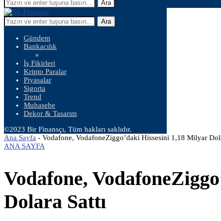
Ara
Ara
Gündem
Bankacılık
İş Fikirleri
Kripto Paralar
Piyasalar
Sigorta
Trend
Muhasebe
Dekor & Tasarım
©2023 Bir Finansçı, Tüm hakları saklıdır.
Ana Sayfa
-
Vodafone, VodafoneZiggo’daki Hissesini 1,18 Milyar Dola
ANA SAYFA
Vodafone, VodafoneZiggo’
Dolara Sattı