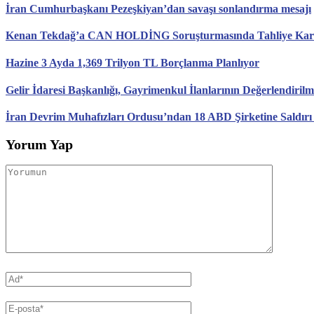
İran Cumhurbaşkanı Pezeşkiyan’dan savaşı sonlandırma mesajı
Kenan Tekdağ’a CAN HOLDİNG Soruşturmasında Tahliye Karar
Hazine 3 Ayda 1,369 Trilyon TL Borçlanma Planlıyor
Gelir İdaresi Başkanlığı, Gayrimenkul İlanlarının Değerlendirilm
İran Devrim Muhafızları Ordusu’ndan 18 ABD Şirketine Saldırı
Yorum Yap