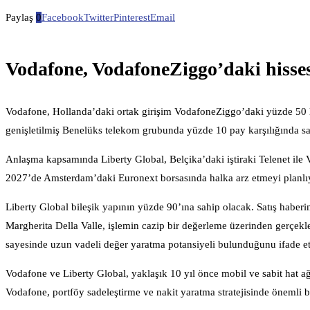
Paylaş
0
Facebook
Twitter
Pinterest
Email
Vodafone, VodafoneZiggo’daki hissesi
Vodafone, Hollanda’daki ortak girişim VodafoneZiggo’daki yüzde 50 hi
genişletilmiş Benelüks telekom grubunda yüzde 10 pay karşılığında sat
Anlaşma kapsamında Liberty Global, Belçika’daki iştiraki Telenet ile 
2027’de Amsterdam’daki Euronext borsasında halka arz etmeyi planlı
Liberty Global bileşik yapının yüzde 90’ına sahip olacak. Satış habe
Margherita Della Valle, işlemin cazip bir değerleme üzerinden gerçekle
sayesinde uzun vadeli değer yaratma potansiyeli bulunduğunu ifade et
Vodafone ve Liberty Global, yaklaşık 10 yıl önce mobil ve sabit hat ağ
Vodafone, portföy sadeleştirme ve nakit yaratma stratejisinde önemli b