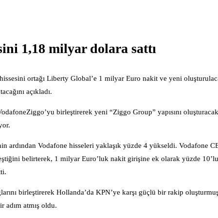
ni 1,18 milyar dolara sattı
ssesini ortağı Liberty Global’e 1 milyar Euro nakit ve yeni oluşturula
acağını açıkladı.
VodafoneZiggo’yu birleştirerek yeni “Ziggo Group” yapısını oluşturacak 
yor.
rinin ardından Vodafone hisseleri yaklaşık yüzde 4 yükseldi. Vodafone 
ştiğini belirterek, 1 milyar Euro’luk nakit girişine ek olarak yüzde 10’l
ti.
larını birleştirerek Hollanda’da KPN’ye karşı güçlü bir rakip oluşturmuş
ir adım atmış oldu.