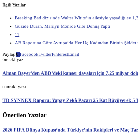
İlgili Yazılar
Breaking Bad dizisinde Walter White’ın ailesiyle yaşadığı ev 1,3
Güzide Duran, Marilyn Monroe Gibi Dönüş Yaptı
11
AB Raporuna Göre Avrupa’da Her Üç Kadından Birinin Şiddet
Paylaş
0
Facebook
Twitter
Pinterest
Email
önceki yazı
Alman Bayer’den ABD’deki kanser davaları için 7,25 milyar dola
sonraki yazı
TD SYNNEX Raporu: Yapay Zekâ Pazarı 25 Kat Büyüyerek 5 Tr
Önerilen Yazılar
2026 FIFA Dünya Kupası’nda Türkiye’nin Rakipleri ve Maç Tari