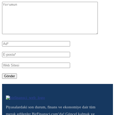
Piyasalardaki son durum, finans ve ekonomiye dair tüm
merak edilenler BirFinansci.com’da! Güncel kalmak ve