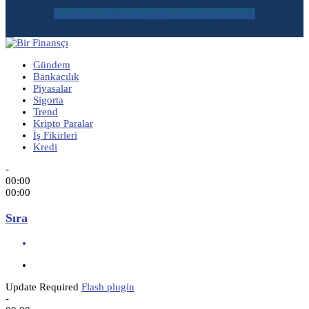
Facebook
Twitter
Instagram
Youtube
Envelope
Gündem
Bankacılık
Piyasalar
Sigorta
Trend
Kripto Paralar
İş Fikirleri
Kredi
-
00:00
00:00
Sıra
Update Required
Flash plugin
-