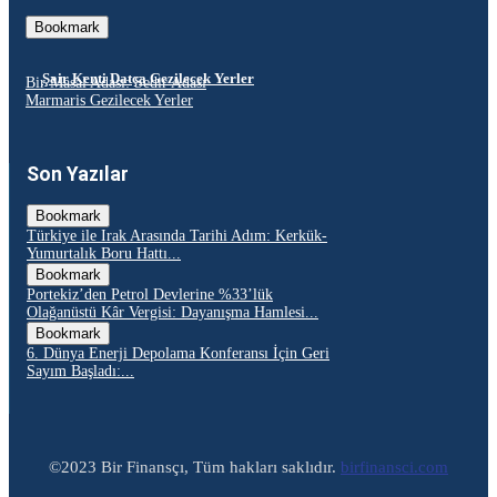
Bookmark
Şair Kenti Datça Gezilecek Yerler
Bir Masal Adası: Sedir Adası
Marmaris Gezilecek Yerler
Son Yazılar
Bookmark
Türkiye ile Irak Arasında Tarihi Adım: Kerkük-
Yumurtalık Boru Hattı...
Bookmark
Portekiz’den Petrol Devlerine %33’lük
Olağanüstü Kâr Vergisi: Dayanışma Hamlesi...
Bookmark
6. Dünya Enerji Depolama Konferansı İçin Geri
Sayım Başladı:...
©2023 Bir Finansçı, Tüm hakları saklıdır.
birfinansci.com